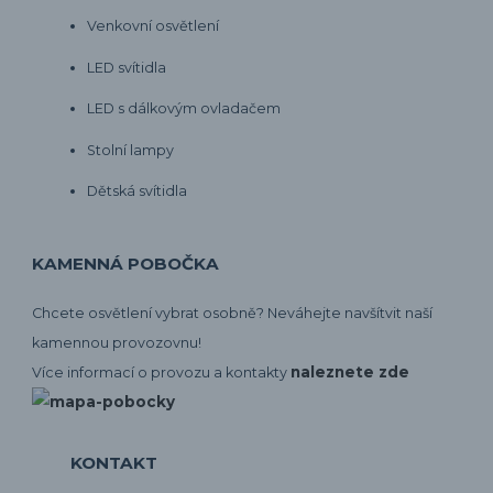
Venkovní osvětlení
LED svítidla
LED s dálkovým ovladačem
Stolní lampy
Dětská svítidla
KAMENNÁ POBOČKA
Chcete osvětlení vybrat osobně? Neváhejte navšítvit naší
kamennou provozovnu!
naleznete zde
Více informací o provozu a kontakty
KONTAKT