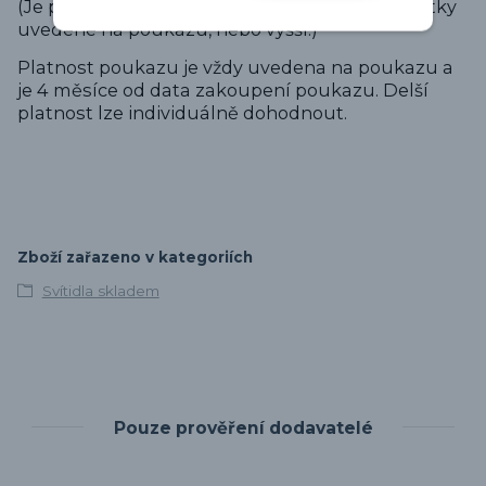
(Je potřeba uskutečnit objednávku ve výši částky
uvedené na poukazu, nebo vyšší.)
Platnost poukazu je vždy uvedena na poukazu a
je 4 měsíce od data zakoupení poukazu. Delší
platnost lze individuálně dohodnout.
Zboží zařazeno v kategoriích
Svítidla skladem
Pouze prověření dodavatelé