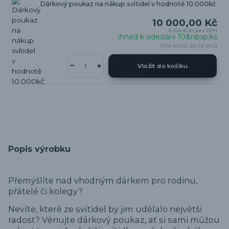
Dárkový poukaz na nákup svítidel v hodnotě 10.000kč
10 000,00 Kč
8 264,46 Kč
bez DPH
ihned k odeslání 10&nbsp;ks
Více kusů do 14 dnů
Vložit do košíku
Popis výrobku
Přemýšlíte nad vhodným dárkem pro rodinu,
přátelé či kolegy?
Nevíte, které ze svítidel by jim udělalo největší
radost? Věnujte dárkový poukaz, ať si sami můžou