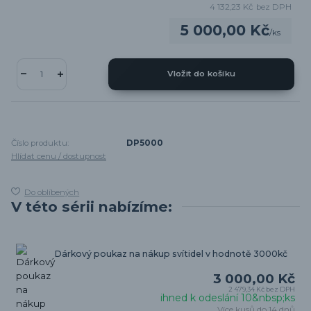
4 132,23 Kč
bez DPH
5 000,00 Kč
/
ks
Vložit do košíku
Číslo produktu:
DP5000
Hlídat cenu / dostupnost
Do oblíbených
V této sérii nabízíme:
Dárkový poukaz na nákup svítidel v hodnotě 3000kč
3 000,00 Kč
2 479,34 Kč
bez DPH
ihned k odeslání 10&nbsp;ks
Více kusů do 14 dnů