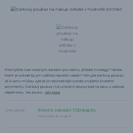
Přemýšlíte nad vhodným dárkem pro rodinu, přátelé či kolegy? Nevíte,
které ze svítidel by jim udělalo největší radost? Věnujte dárkový poukaz,
ať si sami můžou vybrat to nejvhodnější svítidlo znašeho širokého
sortimentu. Dárkový poukaz má unikátní slevový kód na slevu z celkové
objednávky. Jak pouka...
celý popis
ihned k odeslání 10&nbsp;ks
Dostupnost
Více kusů do 14 dnů