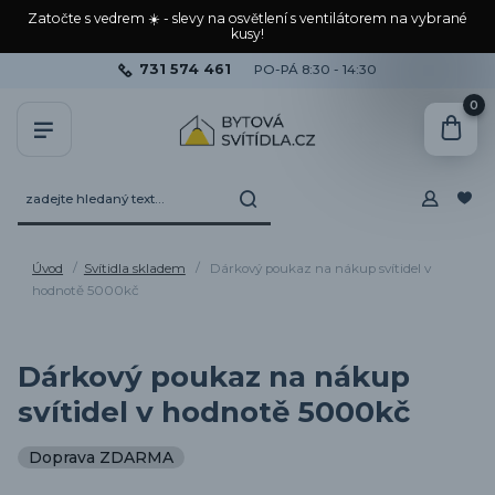
Zatočte s vedrem ☀️ - slevy na osvětlení s ventilátorem na vybrané
kusy!
731 574 461
PO-PÁ 8:30 - 14:30
0
Úvod
Svítidla skladem
Dárkový poukaz na nákup svítidel v
hodnotě 5000kč
Dárkový poukaz na nákup
svítidel v hodnotě 5000kč
Doprava ZDARMA