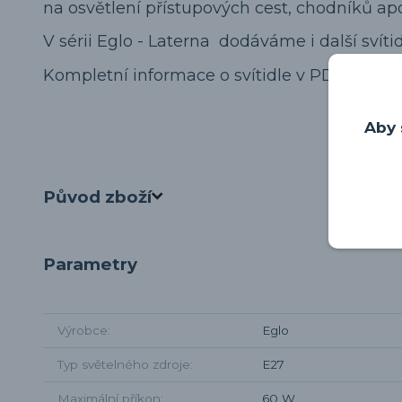
na osvětlení přístupových cest, chodníků ap
V sérii Eglo - Laterna dodáváme i další svítid
Kompletní informace o svítidle v PDF soubor
Aby 
Původ zboží
Parametry
Výrobce
Eglo
Typ světelného zdroje
E27
Maximální příkon
60 W