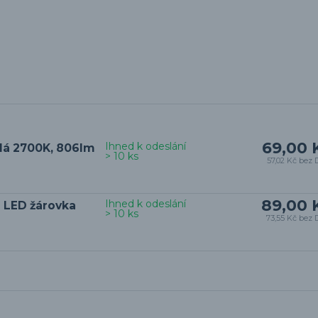
69,00 
Ihned k odeslání
ílá 2700K, 806lm
> 10 ks
57,02 Kč
bez 
89,00 
Ihned k odeslání
 LED žárovka
> 10 ks
73,55 Kč
bez 