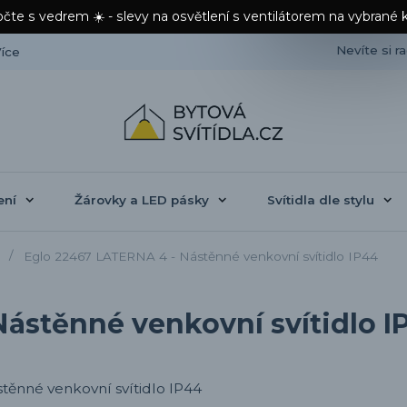
čte s vedrem ☀️ - slevy na osvětlení s ventilátorem na vybrané 
Nevíte si r
íce
ení
Žárovky a LED pásky
Svítidla dle stylu
Eglo 22467 LATERNA 4 - Nástěnné venkovní svítidlo IP44
ástěnné venkovní svítidlo I