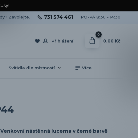
kusy!
731 574 461
ady? Zavolejte.
PO-PÁ 8:30 - 14:30
0
0,00 Kč
Přihlášení
Svítidla dle místností
Více
P44
Venkovní nástěnná lucerna v černé barvě