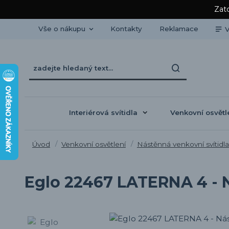
Zato
Vše o nákupu
Kontakty
Reklamace
V
Interiérová svítidla
Venkovní osvětl
Úvod
Venkovní osvětlení
Nástěnná venkovní svítidla
Eglo 22467 LATERNA 4 - N