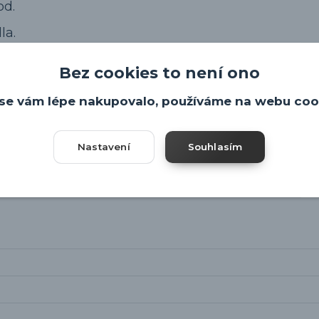
od.
la.
u naleznete v záložce "ke stažení"
Bez cookies to není ono
se vám lépe nakupovalo, používáme na webu coo
Nastavení
Souhlasím