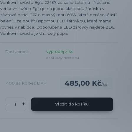
Venkovní svítidlo Eglo 22467 ze série Laterna Nástěné
venkovní světlo Eglo je na jednu klasickou žárovku v
závitové patici E27 o max výkonu 60W, která není součástí
balení. Lze použít úspornou LED žárovkou, které máme
rovněž v nabídce. Doporučené LED žárovky najdete ZDE
Venkovní svítidlo je vh...
celý popis
výprodej 2 ks
Dostupnost
další kusy nebudou
485,00 Kč
400,83 Kč
bez DPH
/
ks
Vložit do košíku