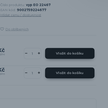
Číslo produktu:
vyp EO 22467
EAN kód:
9002759224677
Hlídat cenu / dostupnost
Do oblíbených
Kč
Vložit do košíku
DPH
Kč
Vložit do košíku
DPH