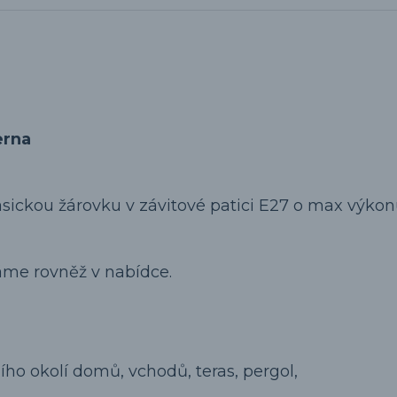
erna
asickou žárovku v závitové patici E27 o max výko
áme rovněž v nabídce.
ho okolí domů, vchodů, teras, pergol,