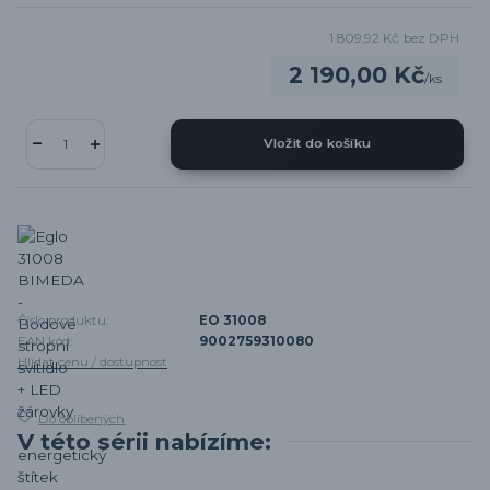
1 809,92 Kč
bez DPH
2 190,00 Kč
/
ks
Vložit do košíku
Číslo produktu:
EO 31008
EAN kód:
9002759310080
Hlídat cenu / dostupnost
Do oblíbených
V této sérii nabízíme: