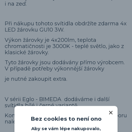
i na zeď.
Při nákupu tohoto svítidla obdržíte zdarma 4x
LED žárovku GU10 3W.
Výkon žárovky je 4x200lm, teplota
chromatičnosti je 3000K - teplé světlo, jako z
klasické žárovky.
Tyto žárovky jsou dodávány přímo výrobcem.
V případě potřeby výkonnější žárovky
je nutné zakoupit extra.
V sérii Eglo - BIMEDA dodáváme i další
svítidla bílé i černé variantě.
Kompletní informace o svítidle v PDF souboru
Bez cookies to není ono
naleznete v záložce "ke stažení"
Aby se vám lépe nakupovalo,