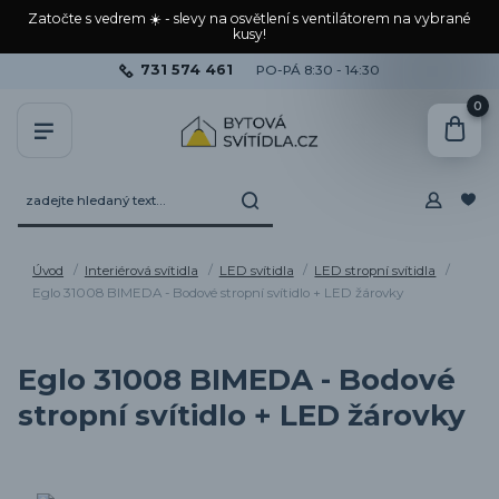
Zatočte s vedrem ☀️ - slevy na osvětlení s ventilátorem na vybrané
kusy!
731 574 461
PO-PÁ 8:30 - 14:30
0
Úvod
Interiérová svítidla
LED svítidla
LED stropní svítidla
Eglo 31008 BIMEDA - Bodové stropní svítidlo + LED žárovky
Eglo 31008 BIMEDA - Bodové
stropní svítidlo + LED žárovky