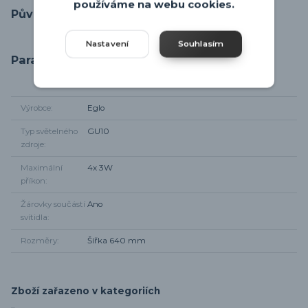
používáme na webu cookies.
Původ zboží
Nastavení
Souhlasím
Parametry
Výrobce
Eglo
Typ světelného
GU10
zdroje
Maximální
4x 3W
příkon
Žárovky součástí
Ano
svítidla
Rozměry
Šířka 640 mm
Zboží zařazeno v kategoriích