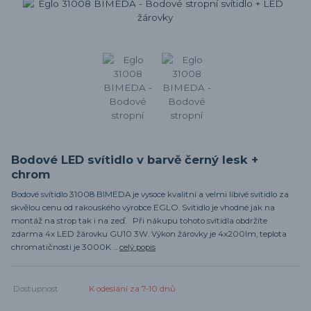
Bodové LED svítidlo v barvě černý lesk +
chrom
Bodové svítidlo 31008 BIMEDA je vysoce kvalitní a velmi líbivé svítidlo za
skvělou cenu od rakouského výrobce EGLO. Svítidlo je vhodné jak na
montáž na strop tak i na zeď. Při nákupu tohoto svítidla obdržíte
zdarma 4x LED žárovku GU10 3W. Výkon žárovky je 4x200lm, teplota
chromatičnosti je 3000K ...
celý popis
Dostupnost
K odeslání za 7-10 dnů