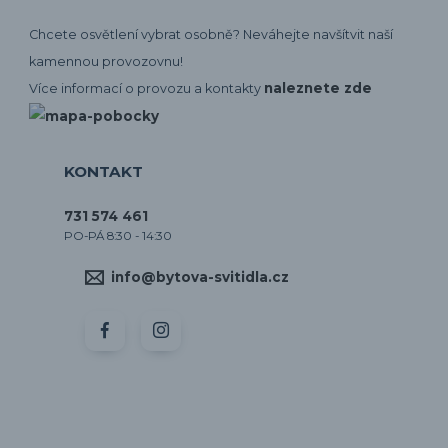
Chcete osvětlení vybrat osobně? Neváhejte navšítvit naší
kamennou provozovnu!
naleznete zde
Více informací o provozu a kontakty
KONTAKT
731 574 461
PO-PÁ 8:30 - 14:30
info@bytova-svitidla.cz
by CORA osvětlení