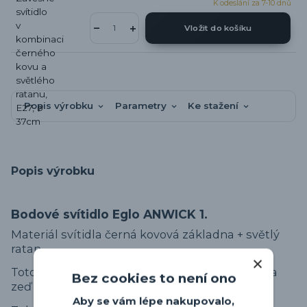
K odeslání za 7-10 dnů
Vložit do košíku
Popis výrobku
Parametry
Ke stažení
Popis výrobku
Bodové svítidlo Eglo ANWICK 1.
Materiál svítidla černá kovová základna + světlý
ratan.
Toto svítidlo je možné umístit jako lampičku na
Bez cookies to není ono
zeď nad postel, gauč nebo křeslo.
Aby se vám lépe nakupovalo,