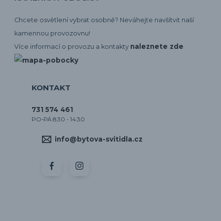
Chcete osvětlení vybrat osobně? Neváhejte navšítvit naší
kamennou provozovnu!
naleznete zde
Více informací o provozu a kontakty
KONTAKT
731 574 461
PO-PÁ 8:30 - 14:30
info@bytova-svitidla.cz
by CORA osvětlení