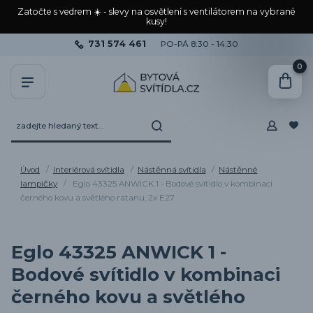
Zatočte s vedrem ☀️ - slevy na osvětlení s ventilátorem na vybrané
kusy!
731 574 461
PO-PÁ 8:30 - 14:30
0
Úvod
Interiérová svítidla
Nástěnná svítidla
Nástěnné
lampičky
Eglo 43325 ANWICK 1 - Bodové svítidlo v kombinaci
černého kovu a světlého ratanu, 2x E27
Eglo 43325 ANWICK 1 -
Bodové svítidlo v kombinaci
černého kovu a světlého