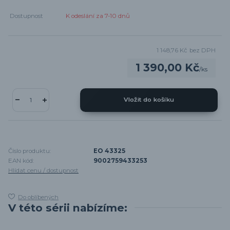
Dostupnost
K odeslání za 7-10 dnů
1 148,76 Kč
bez DPH
1 390,00 Kč
/
ks
Vložit do košíku
Číslo produktu:
EO 43325
EAN kód:
9002759433253
Hlídat cenu / dostupnost
Do oblíbených
V této sérii nabízíme: