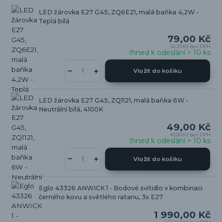
LED žárovka E27 G45, ZQ6E21, malá baňka 4,2W -
Teplá bílá
79,00 Kč
65,29 Kč
bez DPH
Ihned k odeslání > 10 ks
Vložit do košíku
LED žárovka E27 G45, ZQ1121, malá baňka 6W -
Neutrální bílá, 4100K
49,00 Kč
40,50 Kč
bez DPH
Ihned k odeslání > 10 ks
Vložit do košíku
Eglo 43326 ANWICK 1 - Bodové svítidlo v kombinaci
černého kovu a světlého ratanu, 3x E27
1 990,00 Kč