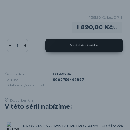
1 561,98 Kč
bez DPH
1 890,00 Kč
/
ks
Vložit do košíku
Číslo produktu:
EO 49284
EAN kód:
9002759492847
Hlídat cenu / dostupnost
Do oblíbených
V této sérii nabízíme:
EMOS ZF5D42 CRYSTAL RETRO - Retro LED žárovka