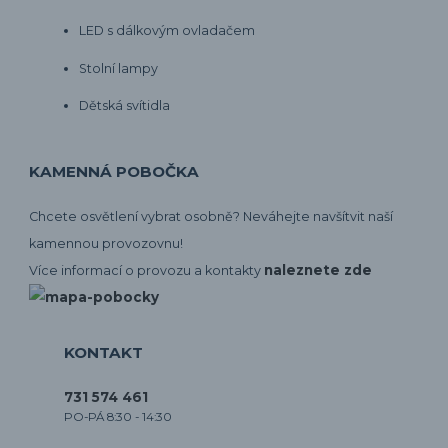
LED s dálkovým ovladačem
Stolní lampy
Dětská svítidla
KAMENNÁ POBOČKA
Chcete osvětlení vybrat osobně? Neváhejte navšítvit naší
kamennou provozovnu!
naleznete zde
Více informací o provozu a kontakty
KONTAKT
731 574 461
PO-PÁ 8:30 - 14:30