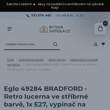
Zatočte s vedrem ☀️ - slevy na osvětlení s ventilátorem na vybrané
kusy!
731 574 461
PO-PÁ 8:30 - 14:30
0
Úvod
Interiérová svítidla
Stolní lampy
Dekorativní a lávové
lampičky
Eglo 49284 BRADFORD - Retro lucerna ve stříbrné
barvě, 1x E27, vypínač na kabelu
Eglo 49284 BRADFORD -
Retro lucerna ve stříbrné
barvě, 1x E27, vypínač na