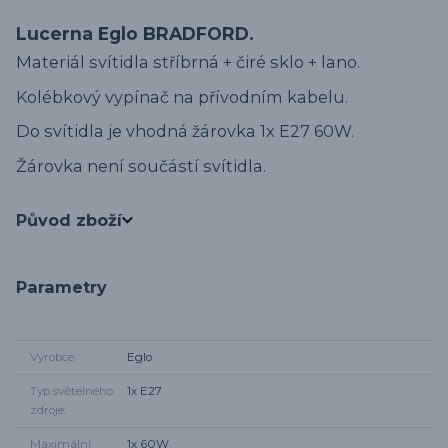
Lucerna Eglo BRADFORD.
Materiál svítidla stříbrná + čiré sklo + lano.
Kolébkový vypínač na přívodním kabelu.
Do svítidla je vhodná žárovka 1x E27 60W.
Žárovka není součástí svítidla.
Původ zboží
Parametry
Výrobce
Eglo
Typ světelného
1x E27
zdroje
Maximální
1x 60W