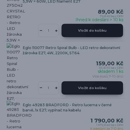
5,9W = 60W, LED filament E27
89,00 Kč
73,55 Kč
bez DPH
Ihned k odeslání > 10 ks
Vložit do košíku
Eglo 110077 Retro Spiral Bulb - LED retro dekorativní
žárovka E27, 4W, 2200K, ST64
159,00 Kč
131,40 Kč
bez DPH
skladem 1 ks
Více kusů 7-10 dnů
Vložit do košíku
Eglo 49283 BRADFORD - Retro lucerna v černé
barvě, 1x E27, vypínač na kabelu
1 790,00 Kč
1 479,34 Kč
bez DPH
K odeslání za 7-10 dnů