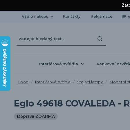
Zato
Vše o nákupu
Kontakty
Reklamace
V
Interiérová svítidla
Venkovní osvětl
Úvod
Interiérová svítidla
Stojací lampy
Moderní st
Eglo 49618 COVALEDA - Re
Doprava ZDARMA