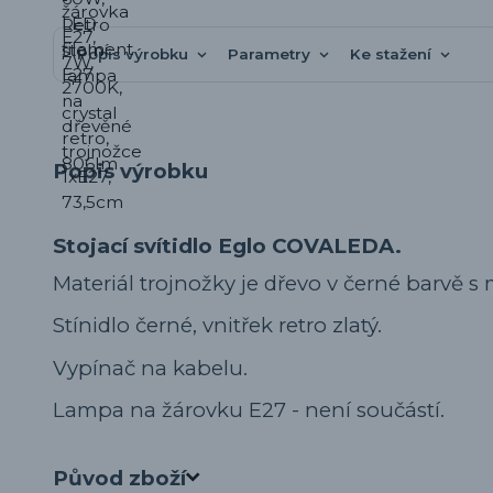
Popis výrobku
Parametry
Ke stažení
Popis výrobku
Stojací svítidlo Eglo COVALEDA.
Materiál trojnožky je dřevo v černé barvě 
Stínidlo černé, vnitřek retro zlatý.
Vypínač na kabelu.
Lampa na žárovku E27 - není součástí.
Původ zboží