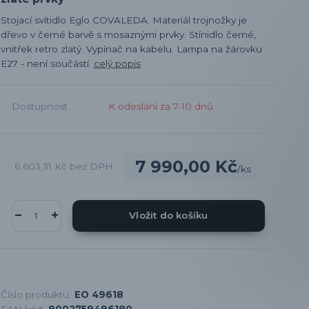
Stojací svítidlo Eglo COVALEDA. Materiál trojnožky je
dřevo v černé barvě s mosaznými prvky. Stínidlo černé,
vnitřek retro zlatý. Vypínač na kabelu. Lampa na žárovku
E27 - není součástí.
celý popis
Dostupnost
K odeslání za 7-10 dnů
7 990,00 Kč
6 603,31 Kč
bez DPH
/
ks
Vložit do košíku
Číslo produktu:
EO 49618
EAN kód:
9002759496180