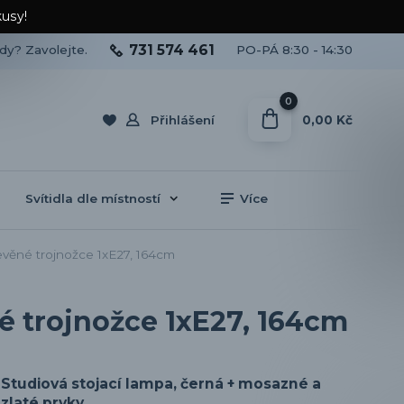
kusy!
731 574 461
ady? Zavolejte.
PO-PÁ 8:30 - 14:30
0
0,00 Kč
Přihlášení
Svítidla dle místností
Více
věné trojnožce 1xE27, 164cm
é trojnožce 1xE27, 164cm
Studiová stojací lampa, černá + mosazné a
zlaté prvky