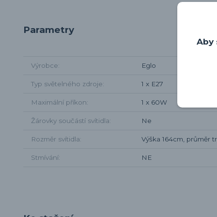
Parametry
Aby 
Výrobce
Eglo
Typ světelného zdroje
1 x E27
Maximální příkon
1 x 60W
Žárovky součástí svítidla
Ne
Rozměr svítidla
Výška 164cm, průměr t
Stmívání
NE