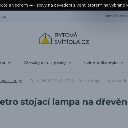
čte s vedrem ☀️ - slevy na osvětlení s ventilátorem na vybrané 
Nevíte si r
íce
ení
Žárovky a LED pásky
Svítidla dle stylu
ojací lampy
Eglo 49618 COVALEDA - Retro stojací lampa na dře
tro stojací lampa na dřevěn