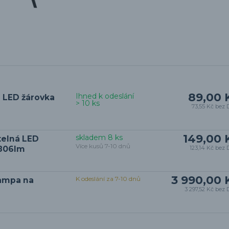
89,00 
Ihned k odeslání
 LED žárovka
> 10 ks
73,55 Kč
bez 
149,00 
skladem 8 ks
telná LED
Více kusů 7-10 dnů
 806lm
123,14 Kč
bez 
3 990,00 
K odeslání za 7-10 dnů
lampa na
3 297,52 Kč
bez 