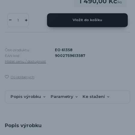
1 490,00 Kč
/
ks
Vložit do košíku
Číslo produktu:
EO 61358
EAN kód:
9002759613587
Hlídat cenu / dostupnost
Do oblíbených
Popis výrobku
Parametry
Ke stažení
Popis výrobku