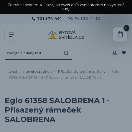
Zatočte s vedrem ☀️ - slevy na osvětlení s ventilátorem na vybrané
kusy!
731 574 461
PO-PÁ 8:30 - 14:30
0
Úvod
Interiérová svítidla
Příslušenství a náhradní díly
Eglo
61358 SALOBRENA 1 - Přisazený rámeček SALOBRENA
Eglo 61358 SALOBRENA 1 -
Přisazený rámeček
SALOBRENA