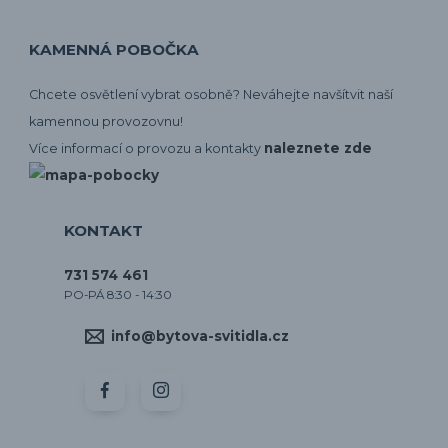
KAMENNÁ POBOČKA
Chcete osvětlení vybrat osobně? Neváhejte navšítvit naší
kamennou provozovnu!
naleznete zde
Více informací o provozu a kontakty
KONTAKT
731 574 461
PO-PÁ 8:30 - 14:30
info@bytova-svitidla.cz