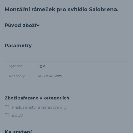
Montážní rámeček pro svítidlo Salobrena.
Původ zboží
Parametry
Výrobce
Eglo
Rozměry
60,3 x 60,3cm
Zboží zařazeno v kategoriích
Příslušenství a náhradní díly
EGLO
Ke stažení