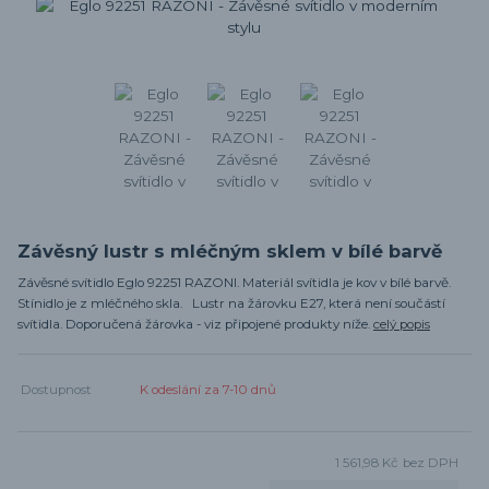
Závěsný lustr s mléčným sklem v bílé barvě
Závěsné svítidlo Eglo 92251 RAZONI. Materiál svítidla je kov v bílé barvě.
Stínidlo je z mléčného skla. Lustr na žárovku E27, která není součástí
svítidla. Doporučená žárovka - viz připojené produkty níže.
celý popis
Dostupnost
K odeslání za 7-10 dnů
1 561,98 Kč
bez DPH