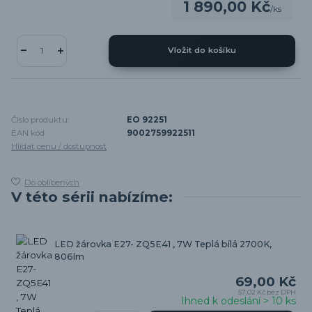
1 890,00 Kč
/
ks
Vložit do košíku
Číslo produktu:
EO 92251
EAN kód:
9002759922511
Hlídat cenu / dostupnost
Do oblíbených
V této sérii nabízíme:
LED žárovka E27- ZQ5E41 , 7W Teplá bílá 2700K,
806lm
69,00 Kč
57,02 Kč
bez DPH
Ihned k odeslání > 10 ks