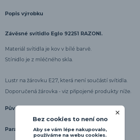
Popis výrobku
Závěsné svítidlo Eglo 92251 RAZONI.
Materiál svítidla je kov v bílé barvě.
Stínidlo je z mléčného skla.
Lustr na žárovku E27, která není součástí svítidla.
Doporučená žárovka - viz připojené produkty níže.
Původ zboží
Bez cookies to není ono
Parametry
Aby se vám lépe nakupovalo,
používáme na webu cookies.