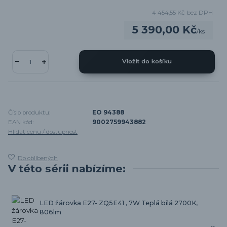
4 454,55 Kč
bez DPH
5 390,00 Kč
/
ks
Vložit do košíku
Číslo produktu:
EO 94388
EAN kód:
9002759943882
Hlídat cenu / dostupnost
Do oblíbených
V této sérii nabízíme:
LED žárovka E27- ZQ5E41 , 7W Teplá bílá 2700K,
806lm