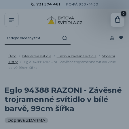
731 574 461
PO-PÁ 8:30 - 14:30
0
Úvod
Interiérová svítidla
Lustry a závěsná svítidla
Moderní
lustry
Eglo 94388 RAZONI - Závěsné trojramenné svítidlo v bílé
barvě, 99cm šířka
Eglo 94388 RAZONI - Závěsné
trojramenné svítidlo v bílé
barvě, 99cm šířka
Doprava ZDARMA