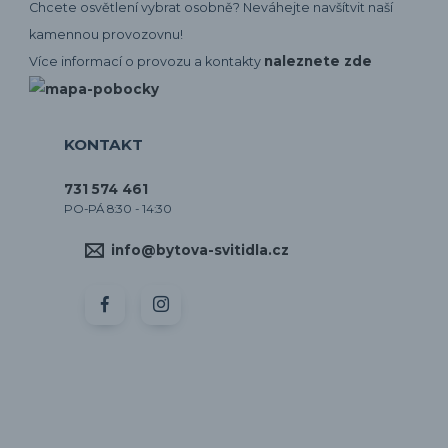
Chcete osvětlení vybrat osobně? Neváhejte navšítvit naší
kamennou provozovnu!
naleznete zde
Více informací o provozu a kontakty
KONTAKT
731 574 461
PO-PÁ 8:30 - 14:30
info@bytova-svitidla.cz
by CORA osvětlení
Vytvořeno na
Eshop-rychle.cz