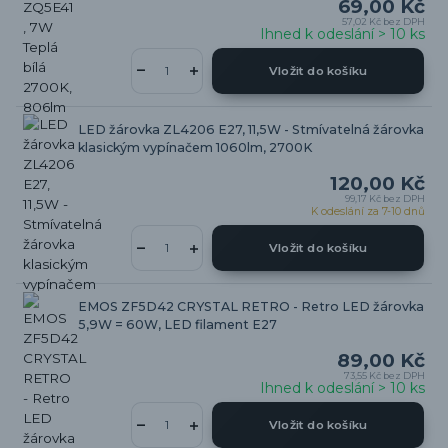
69,00 Kč
57,02 Kč
bez DPH
Ihned k odeslání > 10 ks
Vložit do košíku
LED žárovka ZL4206 E27, 11,5W - Stmívatelná žárovka
klasickým vypínačem 1060lm, 2700K
120,00 Kč
99,17 Kč
bez DPH
K odeslání za 7-10 dnů
Vložit do košíku
EMOS ZF5D42 CRYSTAL RETRO - Retro LED žárovka
5,9W = 60W, LED filament E27
89,00 Kč
73,55 Kč
bez DPH
Ihned k odeslání > 10 ks
Vložit do košíku