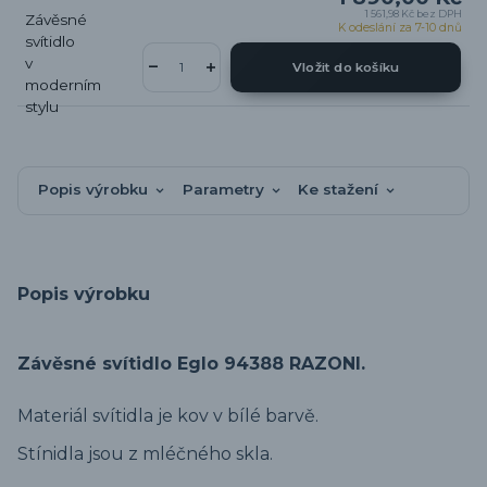
1 561,98 Kč
bez DPH
K odeslání za 7-10 dnů
Vložit do košíku
Popis výrobku
Parametry
Ke stažení
Popis výrobku
Závěsné svítidlo Eglo 94388 RAZONI.
Materiál svítidla je kov v bílé barvě.
Stínidla jsou z mléčného skla.