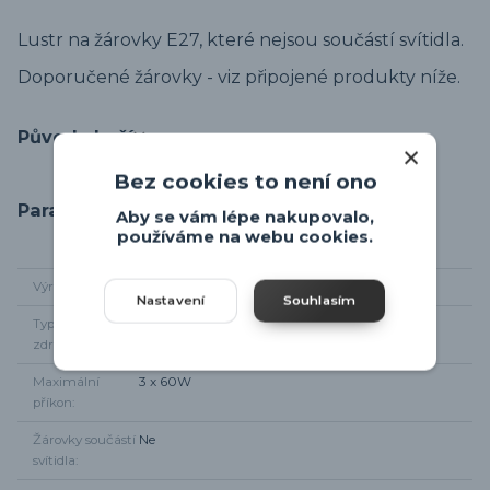
Lustr na žárovky E27, které nejsou součástí svítidla.
Doporučené žárovky - viz připojené produkty níže.
Původ zboží
Bez cookies to není ono
Parametry
Aby se vám lépe nakupovalo,
používáme na webu cookies.
Výrobce
Eglo
Nastavení
Souhlasím
Typ světelného
3 x E27
zdroje
Maximální
3 x 60W
příkon
Žárovky součástí
Ne
svítidla