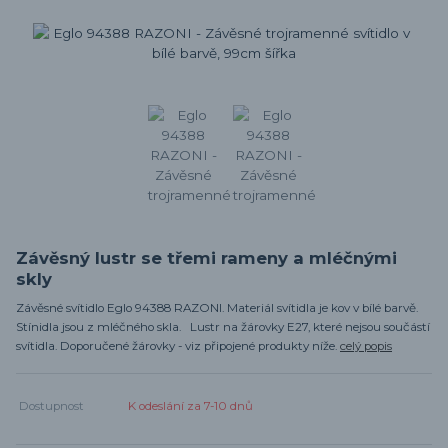
Závěsný lustr se třemi rameny a mléčnými
skly
Závěsné svítidlo Eglo 94388 RAZONI. Materiál svítidla je kov v bílé barvě.
Stínidla jsou z mléčného skla. Lustr na žárovky E27, které nejsou součástí
svítidla. Doporučené žárovky - viz připojené produkty níže.
celý popis
Dostupnost
K odeslání za 7-10 dnů