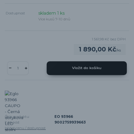
skladem 1 ks
Dostupnost
Více kusů 7-10 dnů
1 561,98 Kč
bez DPH
1 890,00 Kč
/
ks
Vložit do košíku
Číslo produktu:
EO 93966
EAN kód:
9002759939663
Hlídat cenu / dostupnost