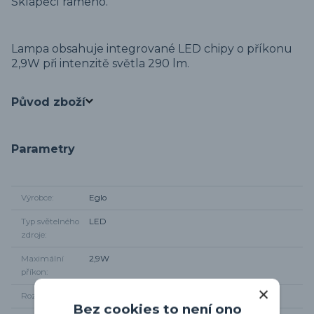
Sklápěcí rameno.
Lampa obsahuje integrované LED chipy o příkonu
2,9W při intenzitě světla 290 lm.
Původ zboží
Parametry
Výrobce
Eglo
Typ světelného
LED
zdroje
Maximální
2,9W
příkon
Rozměr svítidla
výška 55cm, podstavec 15 x 15cm
Bez cookies to není ono