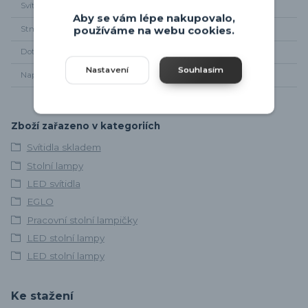
Svítivost
280 lm
Aby se vám lépe nakupovalo,
Stmívání
Ano
používáme na webu cookies.
Dotyková
Ano
Nastavení
Souhlasím
Napájení
220 - 240V
Zboží zařazeno v kategoriích
Svítidla skladem
Stolní lampy
LED svítidla
EGLO
Pracovní stolní lampičky
LED stolní lampy
LED stolní lampy
Ke stažení