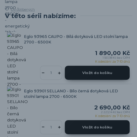
Do oblíbených
V této sérii nabízíme:
Eglo 93965 CAUPO - Bílá dotyková LED stolní lampa
2700 - 6500K
1 890,00 Kč
1 561,98 Kč
bez DPH
K odeslání za 7-10 dnů
Vložit do košíku
Eglo 93901 SELLANO - Bílo černá dotyková LED
stolní lampa 2700 - 6500K
2 690,00 Kč
2 223,14 Kč
bez DPH
K odeslání za 7-10 dnů
Vložit do košíku