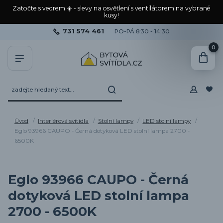
Zatočte s vedrem ☀️ - slevy na osvětlení s ventilátorem na vybrané
kusy!
731 574 461
PO-PÁ 8:30 - 14:30
0
Úvod
Interiérová svítidla
Stolní lampy
LED stolní lampy
Eglo 93966 CAUPO - Černá dotyková LED stolní lampa 2700 -
6500K
Eglo 93966 CAUPO - Černá
dotyková LED stolní lampa
2700 - 6500K