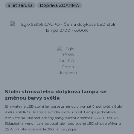
5 let záruka
Doprava ZDARMA
Stolní stmívatelná dotyková lampa se
změnou barvy světla
Stmívatelná LED stolní lampa se změnou chromatičnosti světla Eglo
93966 CAUPO. Materiál svítidla je ocel + plast. Lampa je dotykově
stmívatelná. Možnost změny barvy svícení v rozmezí 2700 - 6500K.
Sklápěcí rameno. Lampa obsahuje integrované LED chipy o příkonu
2,9W při intenzitě světla 290 lm.
celý popis