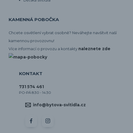
Dětská svítidla
KAMENNÁ POBOČKA
Chcete osvětlení vybrat osobně? Neváhejte navšítvit naší
kamennou provozovnu!
naleznete zde
Více informací o provozu a kontakty
KONTAKT
731 574 461
PO-PÁ 8:30 - 14:30
info@bytova-svitidla.cz