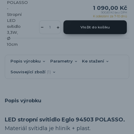
1 090,00 Kč
900,83 Kč
bez DPH
K odeslání za 7-10 dnů
Vložit do košíku
Popis výrobku
Parametry
Ke stažení
Související zboží
1
Popis výrobku
LED stropní svítidlo Eglo 94503 POLASSO.
Materiál svítidla je hliník + plast.