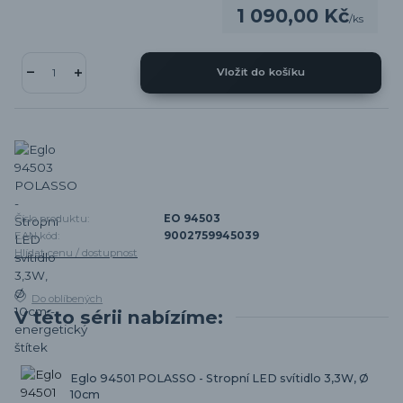
1 090,00 Kč
/
ks
Vložit do košíku
Číslo produktu:
EO 94503
EAN kód:
9002759945039
Hlídat cenu / dostupnost
Do oblíbených
V této sérii nabízíme:
Eglo 94501 POLASSO - Stropní LED svítidlo 3,3W, Ø
10cm