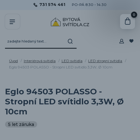
731 574 461
PO-PÁ 8:30 - 14:30
0
Úvod
Interiérová svítidla
LED svítidla
LED stropní svítidla
Eglo 94503 POLASSO - Stropní LED svítidlo 3,3W, Ø 10cm
Eglo 94503 POLASSO -
Stropní LED svítidlo 3,3W, Ø
10cm
5 let záruka