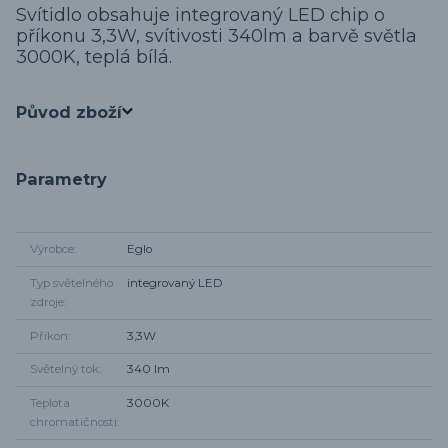
Svítidlo obsahuje integrovaný LED chip o
příkonu 3,3W, svítivosti 340lm a barvě světla
3000K, teplá bílá.
Původ zboží
Parametry
Výrobce
Eglo
Typ světelného
integrovaný LED
zdroje
Příkon
3,3W
Světelný tok
340 lm
Teplota
3000K
chromatičnosti