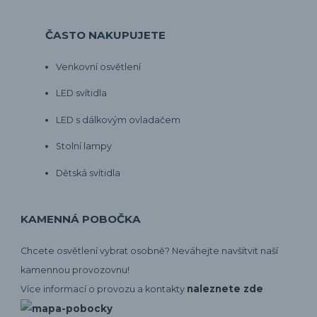
ČASTO NAKUPUJETE
Venkovní osvětlení
LED svítidla
LED s dálkovým ovladačem
Stolní lampy
Dětská svítidla
KAMENNÁ POBOČKA
Chcete osvětlení vybrat osobně? Neváhejte navšítvit naší
kamennou provozovnu!
naleznete zde
Více informací o provozu a kontakty