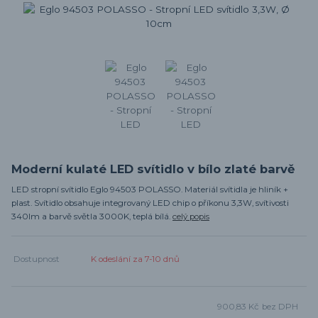
Moderní kulaté LED svítidlo v bílo zlaté barvě
LED stropní svítidlo Eglo 94503 POLASSO. Materiál svítidla je hliník +
plast. Svítidlo obsahuje integrovaný LED chip o příkonu 3,3W, svítivosti
340lm a barvě světla 3000K, teplá bílá.
celý popis
Dostupnost
K odeslání za 7-10 dnů
900,83 Kč
bez DPH