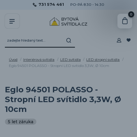
731 574 461
PO-PÁ 8:30 - 14:30
0
Úvod
Interiérová svítidla
LED svítidla
LED stropní svítidla
Eglo 94501 POLASSO - Stropní LED svítidlo 3,3W, Ø 10cm
Eglo 94501 POLASSO -
Stropní LED svítidlo 3,3W, Ø
10cm
5 let záruka