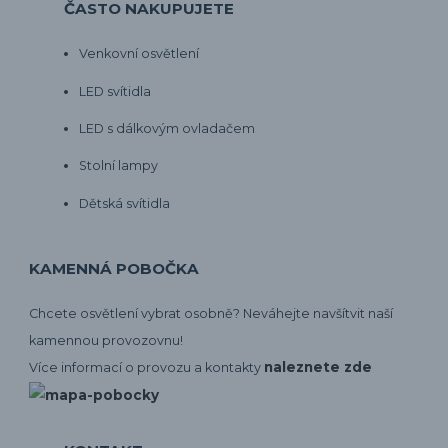
ČASTO NAKUPUJETE
Venkovní osvětlení
LED svítidla
LED s dálkovým ovladačem
Stolní lampy
Dětská svítidla
KAMENNÁ POBOČKA
Chcete osvětlení vybrat osobně? Neváhejte navšítvit naší
kamennou provozovnu!
naleznete zde
Více informací o provozu a kontakty