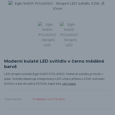
Moderní kulaté LED svítidlo v černo měděné
barvě
LED stropní svítidlo Eglo 94501 POLASSO. Materiál svítidla je hliník +
plast. Svítidlo obsahuje integrovaný LED chip o příkonu 3,3W, svítivosti
340lm a barvě světla 3000K, teplá bílá.
celý popis
Dostupnost
K odeslání za 7-10 dnů