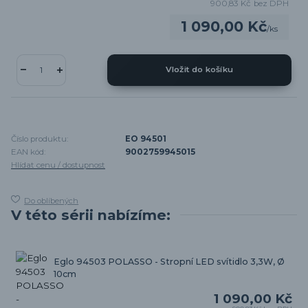
900,83 Kč
bez DPH
1 090,00 Kč
/
ks
Vložit do košíku
Číslo produktu:
EO 94501
EAN kód:
9002759945015
Hlídat cenu / dostupnost
Do oblíbených
V této sérii nabízíme:
Eglo 94503 POLASSO - Stropní LED svítidlo 3,3W, Ø
10cm
1 090,00 Kč