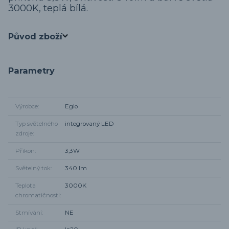
3000K, teplá bílá.
Původ zboží
Parametry
Výrobce
Eglo
Typ světelného
integrovaný LED
zdroje
Příkon
3,3W
Světelný tok
340 lm
Teplota
3000K
chromatičnosti
Stmívání
NE