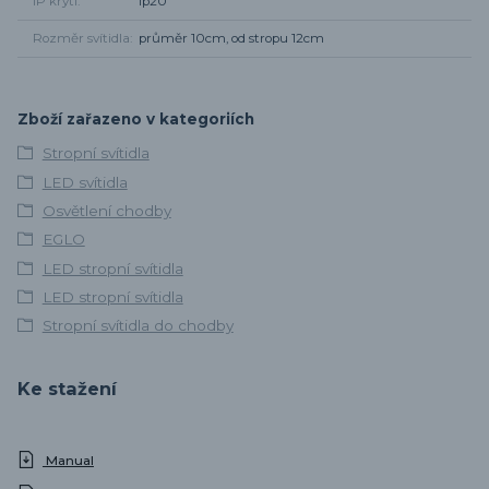
IP krytí
Ip20
Rozměr svítidla
průměr 10cm, od stropu 12cm
Zboží zařazeno v kategoriích
Stropní svítidla
LED svítidla
Osvětlení chodby
EGLO
LED stropní svítidla
LED stropní svítidla
Stropní svítidla do chodby
Ke stažení
Manual