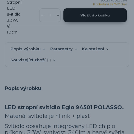
900,83 Kč
bez DPH
K odeslání za 7-10 dnů
Vložit do košíku
Popis výrobku
Parametry
Ke stažení
Související zboží
1
Popis výrobku
LED stropní svítidlo Eglo 94501 POLASSO.
Materiál svítidla je hliník + plast.
Svítidlo obsahuje integrovaný LED chip o
příkonu 3,3W, svítivosti 340lm a barvě světla