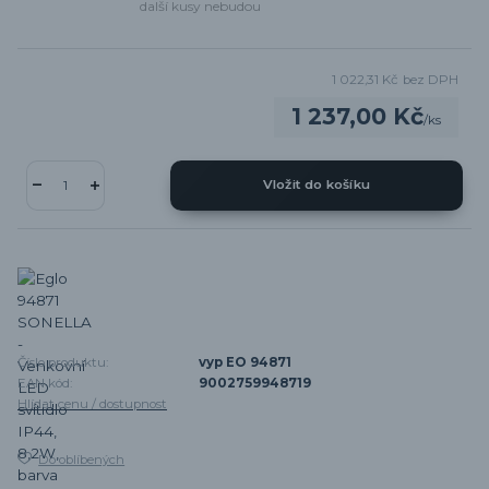
další kusy nebudou
1 022,31 Kč
bez DPH
1 237,00 Kč
/
ks
Vložit do košíku
Číslo produktu:
vyp EO 94871
EAN kód:
9002759948719
Hlídat cenu / dostupnost
Do oblíbených