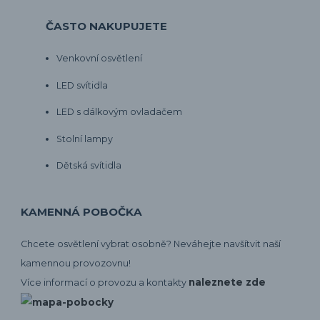
ČASTO NAKUPUJETE
Venkovní osvětlení
LED svítidla
LED s dálkovým ovladačem
Stolní lampy
Dětská svítidla
KAMENNÁ POBOČKA
Chcete osvětlení vybrat osobně? Neváhejte navšítvit naší
kamennou provozovnu!
naleznete zde
Více informací o provozu a kontakty