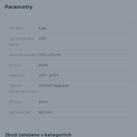
Parametry
Výrobce
Eglo
Typ světelného
LED
zdroje
Rozměr svítidla
21,5 x 21,5 cm
Příkon
8,2W
Napájení
220 - 240V
Teplota
3000K, teplá bílá
chromatičnosti
IP krytí
IP44
Světelný tok
820 lm
Zboží zařazeno v kategoriích