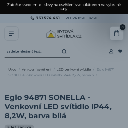
Zatočte s vedrem ☀️ - slevy na osvětlení s ventilátorem na vybrané
kusy!
731 574 461
PO-PÁ 8:30 - 14:30
0
Úvod
Venkovní osvětlení
LED venkovní svítidla
Eglo 94871
SONELLA - Venkovní LED svítidlo IP44, 8,2W, barva bílá
Eglo 94871 SONELLA -
Venkovní LED svítidlo IP44,
8,2W, barva bílá
5 let záruka