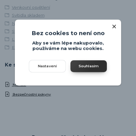
Venkovní osvětlení
Svítidla skladem
Nástěnná venkovní svítidla
Stropní venkovní svítidla
Bez cookies to není ono
LED venkovní svítidla
Aby se vám lépe nakupovalo,
EGLO
používáme na webu cookies.
Ke stažení
Nastavení
Souhlasím
Manual
Bezpečnostní pokyny