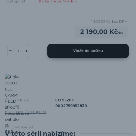
Dostupnost
K odeslání za 7-10 dnů
1 809,92 Kč
bez DPH
2 190,00 Kč
/
ks
Vložit do košíku
Číslo produktu:
EO 95283
EAN kód:
9002759952839
Hlídat cenu / dostupnost
Do oblíbených
V této sérii nabízíme: