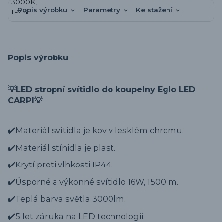
Popis výrobku
Parametry
Ke stažení
Popis výrobku
💡LED stropní svítidlo do koupelny Eglo LED
CARPI💡
✔️Materiál svítidla je kov v lesklém chromu.
✔️Materiál stínidla je plast.
✔️Krytí proti vlhkosti IP44.
✔️Úsporné a výkonné svítidlo 16W, 1500lm.
✔️Teplá barva světla 3000lm.
✔️5 let záruka na LED technologii.