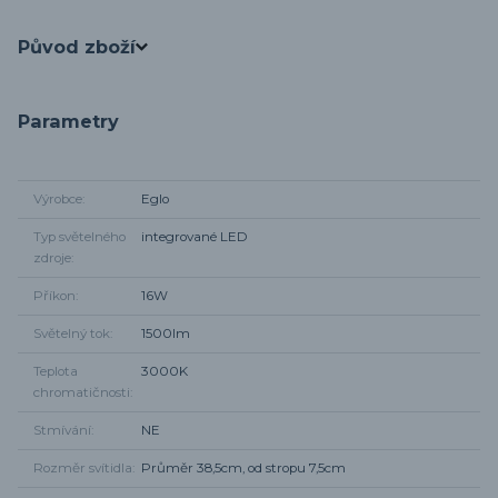
Původ zboží
Parametry
Výrobce
Eglo
Typ světelného
integrované LED
zdroje
Příkon
16W
Světelný tok
1500lm
Teplota
3000K
chromatičnosti
Stmívání
NE
Rozměr svítidla
Průměr 38,5cm, od stropu 7,5cm