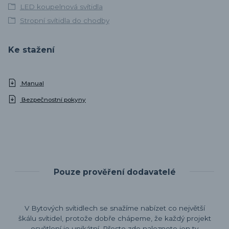
LED koupelnová svítidla
Stropní svítidla do chodby
Ke stažení
Manual
Bezpečnostní pokyny
Pouze prověření dodavatelé
V Bytových svítidlech se snažíme nabízet co největší
škálu svítidel, protože dobře chápeme, že každý projekt
osvětlení je unikátní. Přesto zde naleznete jen ty