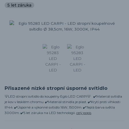
5 let záruka
Přisazené nízké stropní úsporné svítidlo
💡LED stropní svítidlo do koupelny Eglo LED CARPI💡 ✔️Materiál svítidla
je kov v lesklém chromu. ✔️Materiál stínidla je plast. ✔️Krytí proti vlhkosti
IP44. ✔️Úsporné a výkonné svítidlo 16W, 1500lm. ✔️Teplá barva světla
3000lm. ✔️5 let záruka na LED technologii.
celý popis