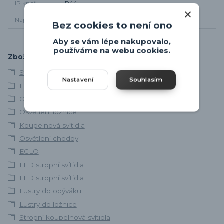
IP krytí
IP44
Napájení
220-240V
Bez cookies to není ono
Aby se vám lépe nakupovalo,
používáme na webu cookies.
Zboží zařazeno v kategoriích
Stropní svítidla
Nastavení
Souhlasím
LED svítidla
Osvětlení obývacího pokoje
Osvětlení ložnice
Koupelnová svítidla
Osvětlení chodby
EGLO
LED stropní svítidla
LED stropní svítidla
Lustry do obýváku
Lustry do ložnice
Stropní koupelnová svítidla