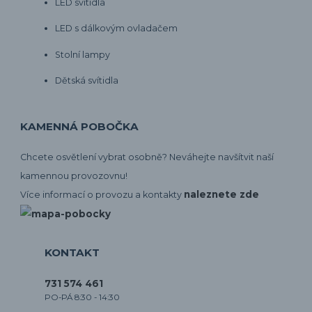
LED svítidla
LED s dálkovým ovladačem
Stolní lampy
Dětská svítidla
KAMENNÁ POBOČKA
Chcete osvětlení vybrat osobně? Neváhejte navšítvit naší
kamennou provozovnu!
naleznete zde
Více informací o provozu a kontakty
KONTAKT
731 574 461
PO-PÁ 8:30 - 14:30