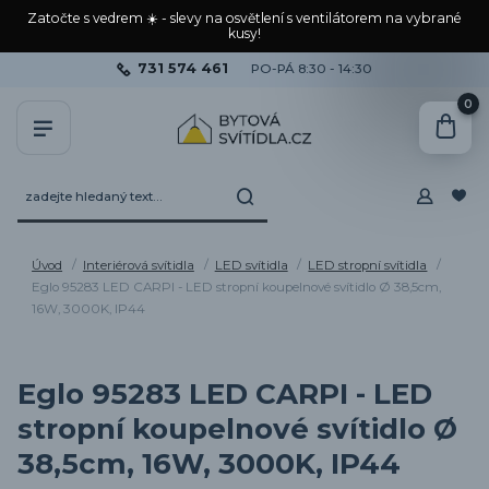
Zatočte s vedrem ☀️ - slevy na osvětlení s ventilátorem na vybrané
kusy!
731 574 461
PO-PÁ 8:30 - 14:30
0
Úvod
Interiérová svítidla
LED svítidla
LED stropní svítidla
Eglo 95283 LED CARPI - LED stropní koupelnové svítidlo Ø 38,5cm,
16W, 3000K, IP44
Eglo 95283 LED CARPI - LED
stropní koupelnové svítidlo Ø
38,5cm, 16W, 3000K, IP44