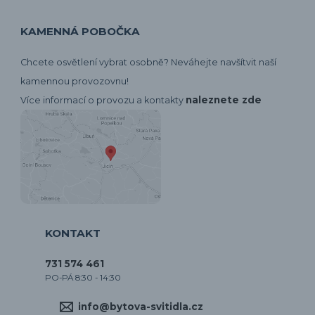
KAMENNÁ POBOČKA
Chcete osvětlení vybrat osobně? Neváhejte navšítvit naší
kamennou provozovnu!
naleznete zde
Více informací o provozu a kontakty
KONTAKT
731 574 461
PO-PÁ 8:30 - 14:30
info@bytova-svitidla.cz