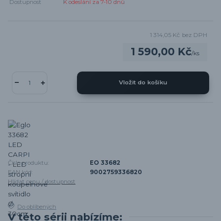
Dostupnost
K odeslání za 7-10 dnů
1 314,05 Kč
bez DPH
1 590,00 Kč
/
ks
Vložit do košíku
Číslo produktu:
EO 33682
EAN kód:
9002759336820
Hlídat cenu / dostupnost
Do oblíbených
V této sérii nabízíme: