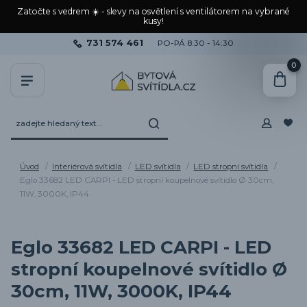
Zatočte s vedrem ☀️ - slevy na osvětlení s ventilátorem na vybrané
kusy!
731 574 461
PO-PÁ 8:30 - 14:30
0
Úvod
Interiérová svítidla
LED svítidla
LED stropní svítidla
Eglo 33682 LED CARPI - LED stropní koupelnové svítidlo Ø 30cm,
11W, 3000K, IP44
Eglo 33682 LED CARPI - LED
stropní koupelnové svítidlo Ø
30cm, 11W, 3000K, IP44