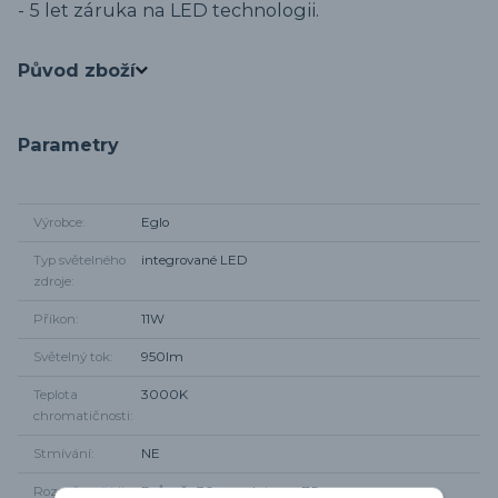
- 5 let záruka na LED technologii.
Původ zboží
Parametry
Výrobce
Eglo
Typ světelného
integrované LED
zdroje
Příkon
11W
Světelný tok
950lm
Teplota
3000K
chromatičnosti
Stmívání
NE
Rozměr svítidla
Průměr 30cm, od stropu 7,5cm