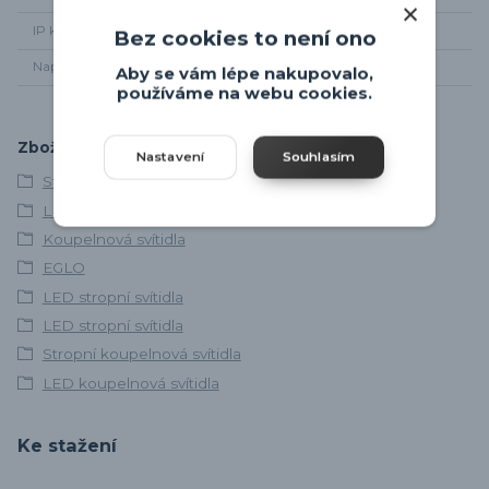
IP krytí
IP44
Bez cookies to není ono
Napájení
220-240V
Aby se vám lépe nakupovalo,
používáme na webu cookies.
Zboží zařazeno v kategoriích
Nastavení
Souhlasím
Stropní svítidla
LED svítidla
Koupelnová svítidla
EGLO
LED stropní svítidla
LED stropní svítidla
Stropní koupelnová svítidla
LED koupelnová svítidla
Ke stažení