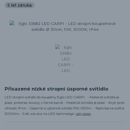
5 let záruka
Přisazené nízké stropní úsporné svítidlo
LED stropní svítidlo do koupelny Eglo LED CARPI. - Materiál svítidla je
plast, prstenec kovový, v černé barvě. - Materiál stínidla je plast. - Krytí proti
vlhkosti IP44. - Úsporné a výkonné svítidlo 11W, 950lm. - Teplá barva světla
3000lm. - 5 let záruka na LED technologii.
celý popis