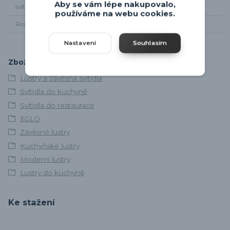
Aby se vám lépe nakupovalo,
svítidla
používáme na webu cookies.
Rozměr svítidla
Od stropu max 110cm, průměr 35cm
Nastavení
Souhlasím
Zboží zařazeno v kategoriích
Lustry a závěsná svítidla
Svítidla do kuchyně
Svítidla do restaurace
EGLO
Závěsné lustry
Kuchyňské lustry
Moderní lustry
Lustry do kuchyně
Ke stažení