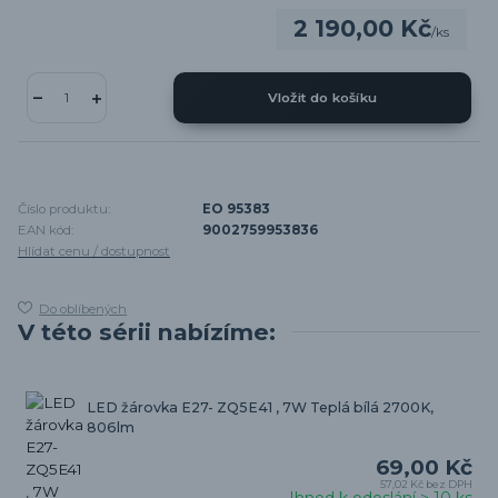
2 190,00 Kč
/
ks
Vložit do košíku
Číslo produktu:
EO 95383
EAN kód:
9002759953836
Hlídat cenu / dostupnost
Do oblíbených
V této sérii nabízíme:
LED žárovka E27- ZQ5E41 , 7W Teplá bílá 2700K,
806lm
69,00 Kč
57,02 Kč
bez DPH