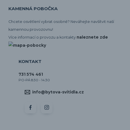
KAMENNÁ POBOČKA
Chcete osvětlení vybrat osobně? Neváhejte navšítvit naší
kamennou provozovnu!
naleznete zde
Více informací o provozu a kontakty
KONTAKT
731 574 461
PO-PÁ 8:30 - 14:30
info@bytova-svitidla.cz