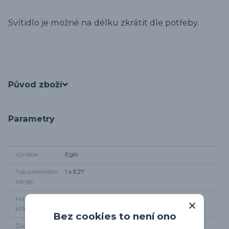
Svítidlo je možné na délku zkrátit dle potřeby.
Původ zboží
Parametry
Výrobce
Eglo
Typ světelného
1 x E27
zdroje
Maximální
1 x 60W
příkon
Bez cookies to není ono
Žárovky součástí
Ne