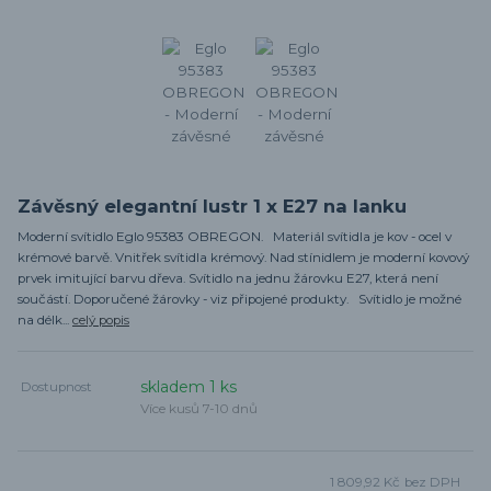
Závěsný elegantní lustr 1 x E27 na lanku
Moderní svítidlo Eglo 95383 OBREGON. Materiál svítidla je kov - ocel v
krémové barvě. Vnitřek svítidla krémový. Nad stínidlem je moderní kovový
prvek imitující barvu dřeva. Svítidlo na jednu žárovku E27, která není
součástí. Doporučené žárovky - viz připojené produkty. Svítidlo je možné
na délk...
celý popis
skladem 1 ks
Dostupnost
Více kusů 7-10 dnů
1 809,92 Kč
bez DPH