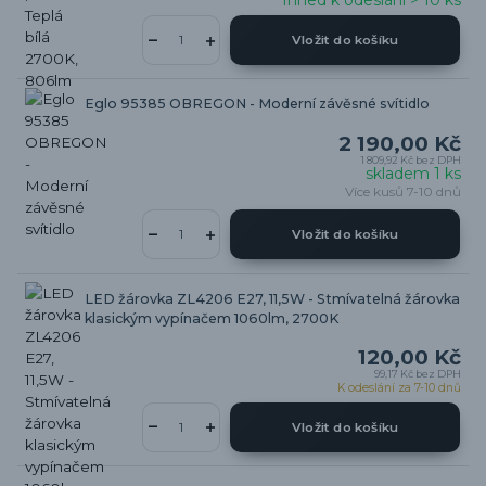
Ihned k odeslání > 10 ks
Vložit do košíku
Eglo 95385 OBREGON - Moderní závěsné svítidlo
2 190,00 Kč
1 809,92 Kč
bez DPH
skladem 1 ks
Více kusů 7-10 dnů
Vložit do košíku
LED žárovka ZL4206 E27, 11,5W - Stmívatelná žárovka
klasickým vypínačem 1060lm, 2700K
120,00 Kč
99,17 Kč
bez DPH
K odeslání za 7-10 dnů
Vložit do košíku