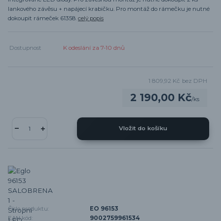
lankového závěsu + napájecí krabičku. Pro montáž do rámečku je nutné
dokoupit rámeček 61358.
celý popis
Dostupnost
K odeslání za 7-10 dnů
1 809,92 Kč
bez DPH
2 190,00 Kč
/
ks
Vložit do košíku
Číslo produktu:
EO 96153
EAN kód:
9002759961534