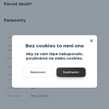
Původ zboží
Parametry
Výrobce
Eglo
Bez cookies to není ono
Typ světelného
integrované LED
zdroje
Aby se vám lépe nakupovalo,
používáme na webu cookies.
Příkon
40W
Světelný tok
4300 lm
Nastavení
Souhlasím
Teplota
4000K
chromatičnosti
Stmívání
NE
Rozměry
59,5 x 59,5cm