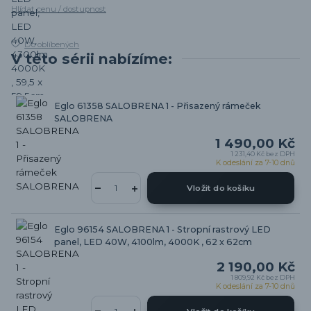
Hlídat cenu / dostupnost
Do oblíbených
V této sérii nabízíme:
Eglo 61358 SALOBRENA 1 - Přisazený rámeček
SALOBRENA
1 490,00 Kč
1 231,40 Kč
bez DPH
K odeslání za 7-10 dnů
Vložit do košíku
Eglo 96154 SALOBRENA 1 - Stropní rastrový LED
panel, LED 40W, 4100lm, 4000K , 62 x 62cm
2 190,00 Kč
1 809,92 Kč
bez DPH
K odeslání za 7-10 dnů