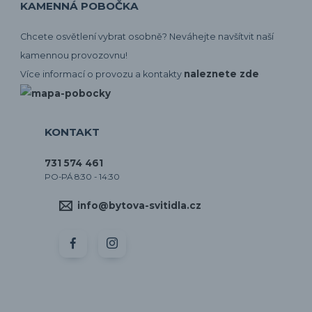
KAMENNÁ POBOČKA
Chcete osvětlení vybrat osobně? Neváhejte navšítvit naší
kamennou provozovnu!
naleznete zde
Více informací o provozu a kontakty
KONTAKT
731 574 461
PO-PÁ 8:30 - 14:30
info@bytova-svitidla.cz