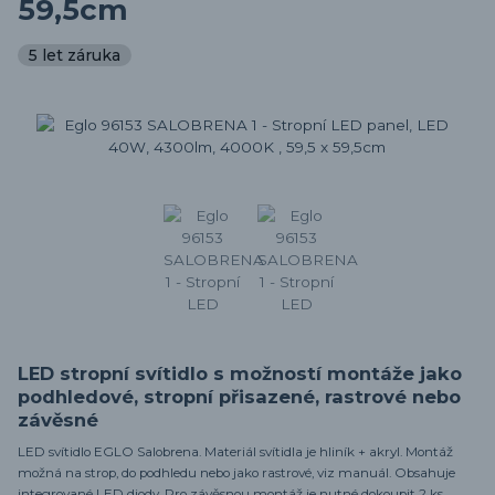
59,5cm
5 let záruka
LED stropní svítidlo s možností montáže jako
podhledové, stropní přisazené, rastrové nebo
závěsné
LED svítidlo EGLO Salobrena. Materiál svítidla je hliník + akryl. Montáž
možná na strop, do podhledu nebo jako rastrové, viz manuál. Obsahuje
integrované LED diody. Pro závěsnou montáž je nutné dokoupit 2 ks