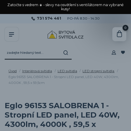
Zatočte s vedrem ☀️ - slevy na osvětlení s ventilátorem na vybrané
kusy!
731 574 461
PO-PÁ 8:30 - 14:30
0
Úvod
Interiérová svítidla
LED svítidla
LED stropní svítidla
Eglo 96153 SALOBRENA 1 - Stropní LED panel, LED 40W, 4300lm,
4000K , 59,5 x 59,5cm
Eglo 96153 SALOBRENA 1 -
Stropní LED panel, LED 40W,
4300lm, 4000K , 59,5 x