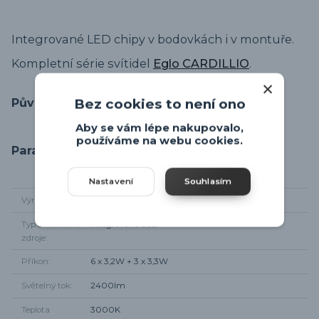
Integrované LED chipy v bodovkách i v montuře.
Kompletní série svítidel
Eglo CARDILLIO
.
Původ zboží
Bez cookies to není ono
Aby se vám lépe nakupovalo,
používáme na webu cookies.
Parametry
Nastavení
Souhlasím
Výrobce
Eglo
Typ světelného
integrované LED
zdroje
Příkon
6 x 3,2W + 3 x 3,3W
Světelný tok
2400lm
Teplota
3000K