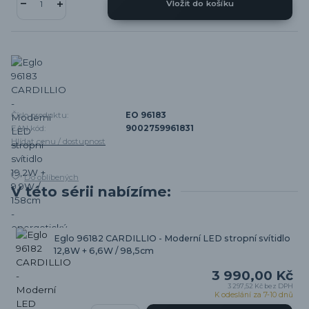
Vložit do košíku
Číslo produktu:
EO 96183
EAN kód:
9002759961831
Hlídat cenu / dostupnost
Do oblíbených
V této sérii nabízíme:
Eglo 96182 CARDILLIO - Moderní LED stropní svítidlo
12,8W + 6,6W / 98,5cm
3 990,00 Kč
3 297,52 Kč
bez DPH
K odeslání za 7-10 dnů