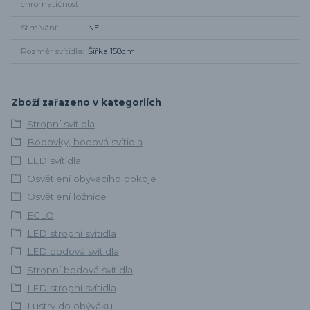
chromatičnosti
Stmívání
NE
Rozměr svítidla
Šířka 158cm
Zboží zařazeno v kategoriích
Stropní svítidla
Bodovky, bodová svítidla
LED svítidla
Osvětlení obývacího pokoje
Osvětlení ložnice
EGLO
LED stropní svítidla
LED bodová svítidla
Stropní bodová svítidla
LED stropní svítidla
Lustry do obýváku