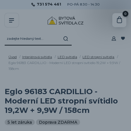
731 574 461
PO-PÁ 8:30 - 14:30
0
Úvod
Interiérová svítidla
LED svítidla
LED stropní svítidla
Eglo 96183 CARDILLIO - Moderní LED stropní svítidlo 19,2W + 9,9W /
158cm
Eglo 96183 CARDILLIO -
Moderní LED stropní svítidlo
19,2W + 9,9W / 158cm
5 let záruka
Doprava ZDARMA