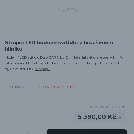
Stropní LED bodové svítidlo v broušeném
hliníku
Moderní LED svítidlo Eglo CARDILLIO. Materiál svítidla je ocel + hliník.
Integrované LED chipy v bodovkách i v montuře. Kompletní série svítidel
Eglo CARDILLIO.
celý popis
Dostupnost
K odeslání za 7-10 dnů
4 454,55 Kč
bez DPH
5 390,00 Kč
/
ks