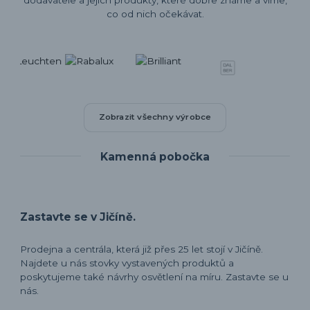
dodavatele a jejich produkty, které dobře známe a víme,
co od nich očekávat.
Zobrazit všechny výrobce
Kamenná pobočka
Zastavte se v Jičíně.
Prodejna a centrála, která již přes 25 let stojí v Jičíně.
Najdete u nás stovky vystavených produktů a
poskytujeme také návrhy osvětlení na míru. Zastavte se u
nás.