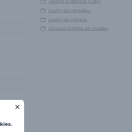
Textilní a látkové lustry
Lustry do obýváku
Lustry do ložnice
Stropní svítidla do chodby
kies.