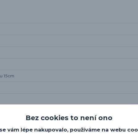
pu 15cm
Bez cookies to není ono
se vám lépe nakupovalo, používáme na webu coo