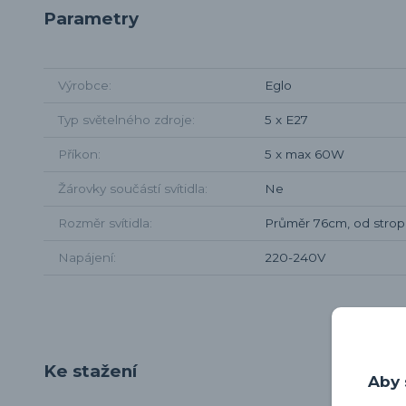
Parametry
Výrobce
Eglo
Typ světelného zdroje
5 x E27
Příkon
5 x max 60W
Žárovky součástí svítidla
Ne
Rozměr svítidla
Průměr 76cm, od stro
Napájení
220-240V
Ke stažení
Aby 