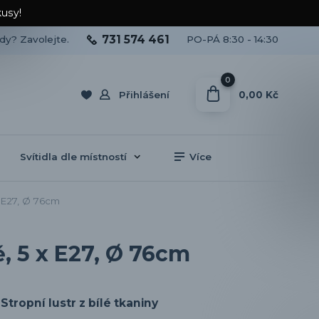
kusy!
731 574 461
ady? Zavolejte.
PO-PÁ 8:30 - 14:30
0
0,00 Kč
Přihlášení
Svítidla dle místností
Více
x E27, Ø 76cm
ě, 5 x E27, Ø 76cm
Stropní lustr z bílé tkaniny