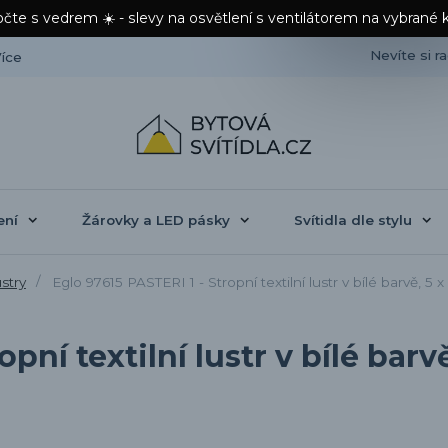
čte s vedrem ☀️ - slevy na osvětlení s ventilátorem na vybrané 
Nevíte si r
íce
ení
Žárovky a LED pásky
Svítidla dle stylu
ustry
Eglo 97615 PASTERI 1 - Stropní textilní lustr v bílé barvě, 5 
opní textilní lustr v bílé barv