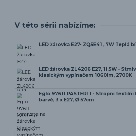
V této sérii nabízíme:
LED žárovka E27- ZQ5E41 , 7W Teplá b
LED žárovka ZL4206 E27, 11,5W - Stmí
klasickým vypínačem 1060lm, 2700K
Eglo 97611 PASTERI 1 - Stropní textilní l
barvě, 3 x E27, Ø 57cm