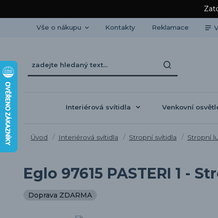
Zato
Vše o nákupu
Kontakty
Reklamace
V
Interiérová svítidla
Venkovní osvětl
Úvod
Interiérová svítidla
Stropní svítidla
Stropní l
Eglo 97615 PASTERI 1 - Str
Doprava ZDARMA