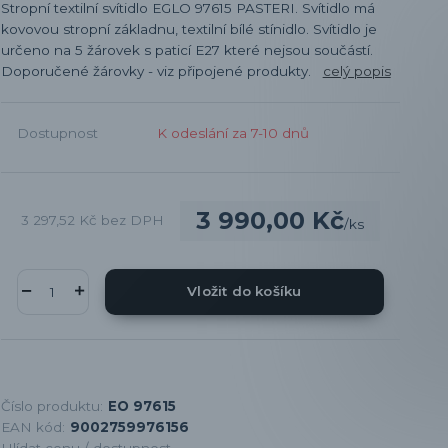
Stropní textilní svítidlo EGLO 97615 PASTERI. Svítidlo má
kovovou stropní základnu, textilní bílé stínidlo. Svítidlo je
určeno na 5 žárovek s paticí E27 které nejsou součástí.
Doporučené žárovky - viz připojené produkty.
celý popis
Dostupnost
K odeslání za 7-10 dnů
3 990,00 Kč
3 297,52 Kč
bez DPH
/
ks
Vložit do košíku
Číslo produktu:
EO 97615
EAN kód:
9002759976156
Hlídat cenu / dostupnost