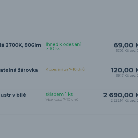
69,00 
Ihned k odeslání
ílá 2700K, 806lm
> 10 ks
57,02 Kč
bez 
120,00 
K odeslání za 7-10 dnů
vatelná žárovka
99,17 Kč
bez 
2 690,00 
skladem 1 ks
ustr v bílé
Více kusů 7-10 dnů
2 223,14 Kč
bez 