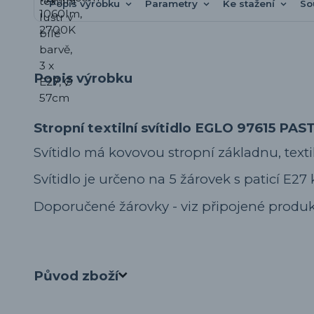
Popis výrobku
Parametry
Ke stažení
So
Popis výrobku
Stropní textilní svítidlo EGLO 97615 PAS
Svítidlo má kovovou stropní základnu, textiln
Svítidlo je určeno na 5 žárovek s paticí E27 
Doporučené žárovky - viz připojené produk
Původ zboží