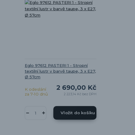
Eglo 97612 PASTERI 1 - Stropní
textilní lustr v barvě taupe, 3 x E27,
Ø 57cm
2 690,00 Kč
K odeslání
za 7-10 dnů
2 223,14 Kč
bez DPH
Vložit do košíku