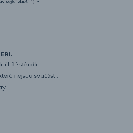
uvisející zboží
1
TERI.
í bílé stínidlo.
které nejsou součástí.
ty.