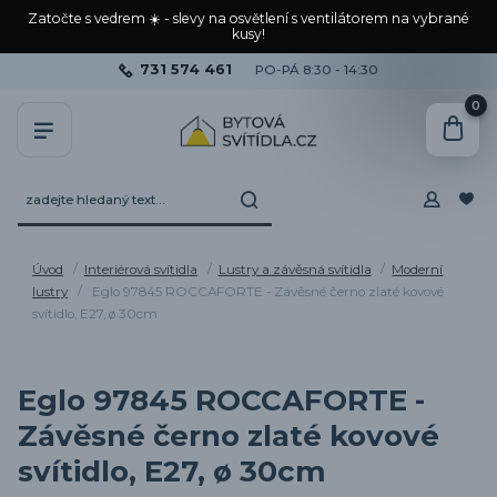
Zatočte s vedrem ☀️ - slevy na osvětlení s ventilátorem na vybrané
kusy!
731 574 461
PO-PÁ 8:30 - 14:30
0
Úvod
Interiérová svítidla
Lustry a závěsná svítidla
Moderní
lustry
Eglo 97845 ROCCAFORTE - Závěsné černo zlaté kovové
svítidlo, E27, ø 30cm
Eglo 97845 ROCCAFORTE -
Závěsné černo zlaté kovové
svítidlo, E27, ø 30cm