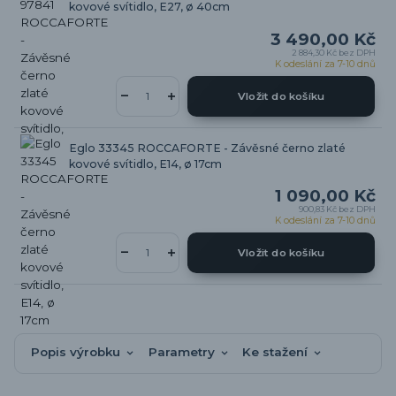
kovové svítidlo, E27, ø 40cm
3 490,00 Kč
2 884,30 Kč
bez DPH
K odeslání za 7-10 dnů
Vložit do košíku
Eglo 33345 ROCCAFORTE - Závěsné černo zlaté
kovové svítidlo, E14, ø 17cm
1 090,00 Kč
900,83 Kč
bez DPH
K odeslání za 7-10 dnů
Vložit do košíku
Popis výrobku
Parametry
Ke stažení