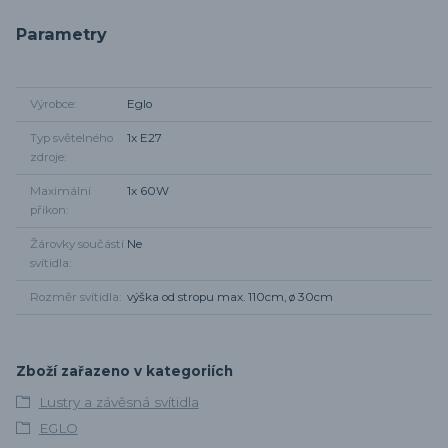
Parametry
Výrobce
Eglo
Typ světelného
1x E27
zdroje
Maximální
1x 60W
příkon
Žárovky součástí
Ne
svítidla
Rozměr svítidla
výška od stropu max. 110cm, ø 30cm
Zboží zařazeno v kategoriích
Lustry a závěsná svítidla
EGLO