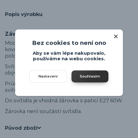
Popis výrobku
Závěsné svítidlo Eglo ROCCAFORTE.
Bez cookies to není ono
Moderní černo-zlaté závěsné svítidlo tvořené z
kovových trojúhelníčků poskládaných do
Aby se vám lépe nakupovalo,
polokoule.
používáme na webu cookies.
Svítidlo vhodné nad jídelní stůl, barový pult, do
obývacího pokoje.
Nastavení
Souhlasím
Průměr svítidla je 30cm, a maximální délka
svítidla od stropu je 110cm.
Do svítidla je vhodná žárovka s paticí E27 60W.
Žárovka není součástí svítidla.
Původ zboží