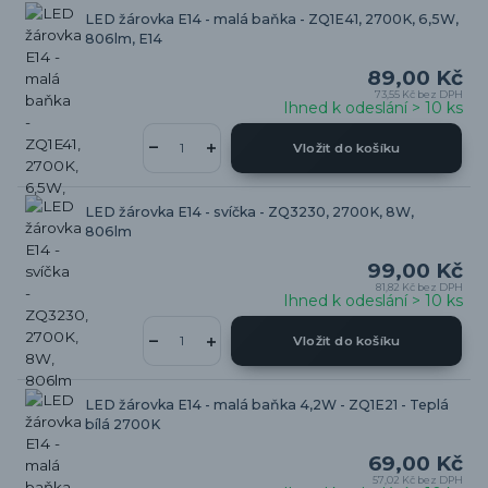
LED žárovka E14 - malá baňka - ZQ1E41, 2700K, 6,5W,
806lm, E14
89,00 Kč
73,55 Kč
bez DPH
Ihned k odeslání > 10 ks
Vložit do košíku
LED žárovka E14 - svíčka - ZQ3230, 2700K, 8W,
806lm
99,00 Kč
81,82 Kč
bez DPH
Ihned k odeslání > 10 ks
Vložit do košíku
LED žárovka E14 - malá baňka 4,2W - ZQ1E21 - Teplá
bílá 2700K
69,00 Kč
57,02 Kč
bez DPH