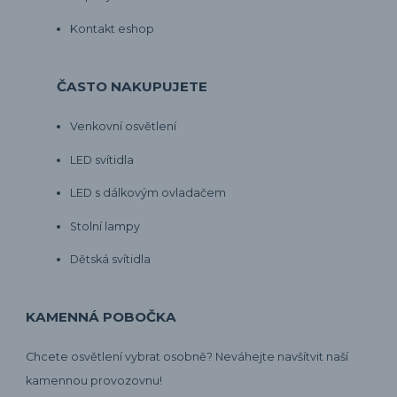
Kontakt eshop
ČASTO NAKUPUJETE
Venkovní osvětlení
LED svítidla
LED s dálkovým ovladačem
Stolní lampy
Dětská svítidla
KAMENNÁ POBOČKA
Chcete osvětlení vybrat osobně? Neváhejte navšítvit naší
kamennou provozovnu!