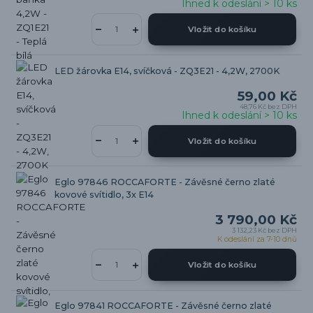
Ihned k odeslání > 10 ks
Vložit do košíku
LED žárovka E14, svíčková - ZQ3E21 - 4,2W, 2700K
59,00 Kč
48,76 Kč
bez DPH
Ihned k odeslání > 10 ks
Vložit do košíku
Eglo 97846 ROCCAFORTE - Závěsné černo zlaté
kovové svítidlo, 3x E14
3 790,00 Kč
3 132,23 Kč
bez DPH
K odeslání za 7-10 dnů
Vložit do košíku
Eglo 97841 ROCCAFORTE - Závěsné černo zlaté