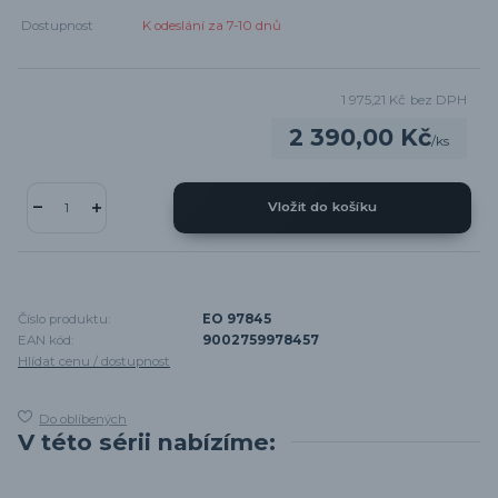
Dostupnost
K odeslání za 7-10 dnů
1 975,21 Kč
bez DPH
2 390,00 Kč
/
ks
Vložit do košíku
Číslo produktu:
EO 97845
EAN kód:
9002759978457
Hlídat cenu / dostupnost
Do oblíbených
V této sérii nabízíme: