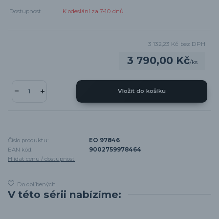
Dostupnost
K odeslání za 7-10 dnů
3 132,23 Kč
bez DPH
3 790,00 Kč
/
ks
Vložit do košíku
Číslo produktu:
EO 97846
EAN kód:
9002759978464
Hlídat cenu / dostupnost
Do oblíbených
V této sérii nabízíme: