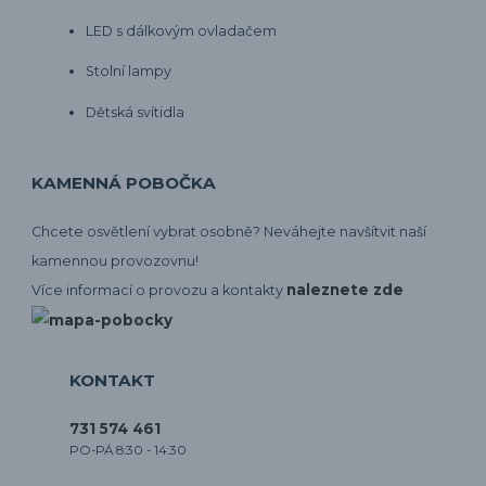
LED s dálkovým ovladačem
Stolní lampy
Dětská svítidla
KAMENNÁ POBOČKA
Chcete osvětlení vybrat osobně? Neváhejte navšítvit naší
kamennou provozovnu!
naleznete zde
Více informací o provozu a kontakty
KONTAKT
731 574 461
PO-PÁ 8:30 - 14:30