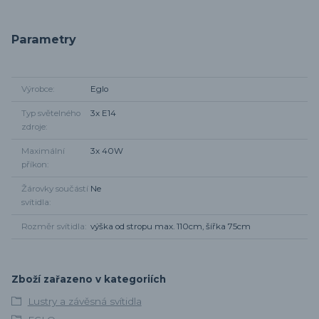
Parametry
Výrobce
Eglo
Typ světelného
3x E14
zdroje
Maximální
3x 40W
příkon
Žárovky součástí
Ne
svítidla
Rozměr svítidla
výška od stropu max. 110cm, šířka 75cm
Zboží zařazeno v kategoriích
Lustry a závěsná svítidla