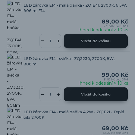
LED žárovka E14 - malá baňka - ZQ1E41, 2700K, 6,5W,
806lm, E14
89,00 Kč
73,55 Kč
bez DPH
Ihned k odeslání > 10 ks
Vložit do košíku
LED žárovka E14 - svíčka - ZQ3230, 2700K, 8W,
806lm
99,00 Kč
81,82 Kč
bez DPH
Ihned k odeslání > 10 ks
Vložit do košíku
LED žárovka E14 - malá baňka 4,2W - ZQ1E21 - Teplá
bílá 2700K
69,00 Kč
57,02 Kč
bez DPH