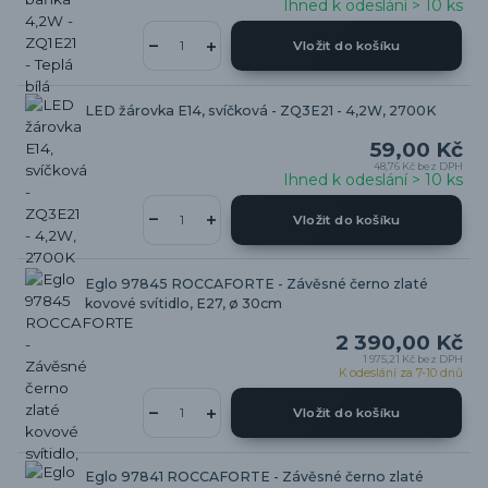
Ihned k odeslání > 10 ks
Vložit do košíku
LED žárovka E14, svíčková - ZQ3E21 - 4,2W, 2700K
59,00 Kč
48,76 Kč
bez DPH
Ihned k odeslání > 10 ks
Vložit do košíku
Eglo 97845 ROCCAFORTE - Závěsné černo zlaté
kovové svítidlo, E27, ø 30cm
2 390,00 Kč
1 975,21 Kč
bez DPH
K odeslání za 7-10 dnů
Vložit do košíku
Eglo 97841 ROCCAFORTE - Závěsné černo zlaté