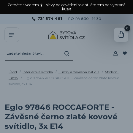
Zatočte s vedrem ☀️ - slevy na osvětlení s ventilátorem na vybrané
kusy!
731 574 461
PO-PÁ 8:30 - 14:30
0
Úvod
Interiérová svítidla
Lustry a závěsná svítidla
Moderní
lustry
Eglo 97846 ROCCAFORTE - Závěsné černo zlaté kovové
svítidlo, 3x E14
Eglo 97846 ROCCAFORTE -
Závěsné černo zlaté kovové
svítidlo, 3x E14