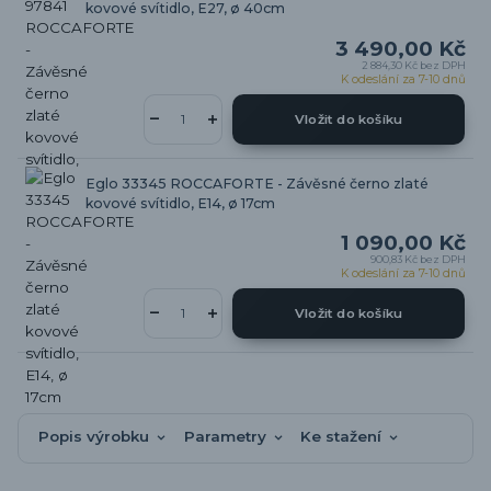
kovové svítidlo, E27, ø 40cm
3 490,00 Kč
2 884,30 Kč
bez DPH
K odeslání za 7-10 dnů
Vložit do košíku
Eglo 33345 ROCCAFORTE - Závěsné černo zlaté
kovové svítidlo, E14, ø 17cm
1 090,00 Kč
900,83 Kč
bez DPH
K odeslání za 7-10 dnů
Vložit do košíku
Popis výrobku
Parametry
Ke stažení