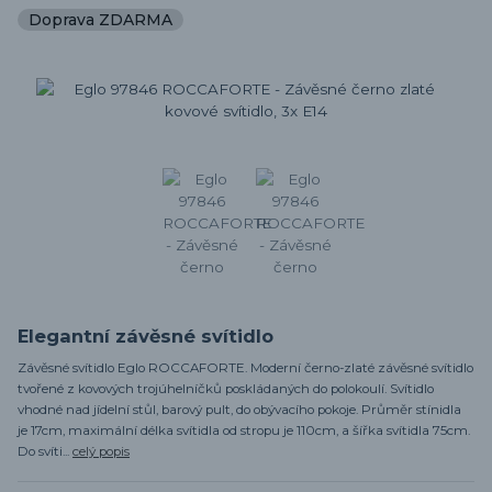
Doprava ZDARMA
Elegantní závěsné svítidlo
Závěsné svítidlo Eglo ROCCAFORTE. Moderní černo-zlaté závěsné svítidlo
tvořené z kovových trojúhelníčků poskládaných do polokoulí. Svítidlo
vhodné nad jídelní stůl, barový pult, do obývacího pokoje. Průměr stínidla
je 17cm, maximální délka svítidla od stropu je 110cm, a šířka svítidla 75cm.
Do svíti...
celý popis