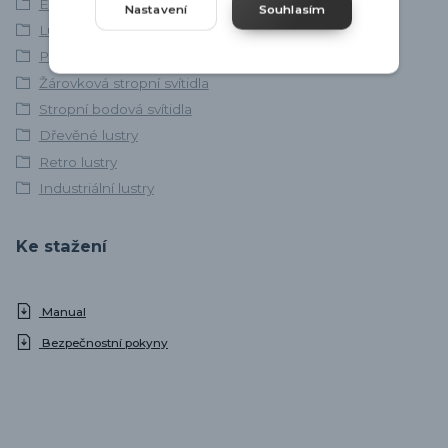
EGLO
Nastavení
Souhlasím
Lustry do chalupy
Přisazené stropní lustry
Žárovková stropní svítidla
Stropní bodová svítidla
Dřevěné lustry
Retro lustry
Industriální lustry
Ke stažení
Manual
Bezpečnostní pokyny