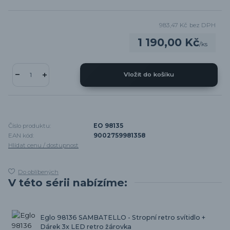
983,47 Kč
bez DPH
1 190,00 Kč
/
ks
Vložit do košíku
Číslo produktu:
EO 98135
EAN kód:
9002759981358
Hlídat cenu / dostupnost
Do oblíbených
V této sérii nabízíme:
Eglo 98136 SAMBATELLO - Stropní retro svítidlo +
Dárek 3x LED retro žárovka