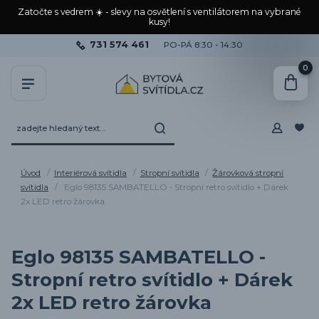
Zatočte s vedrem ☀️ - slevy na osvětlení s ventilátorem na vybrané
kusy!
731 574 461
PO-PÁ 8:30 - 14:30
0
Úvod
Interiérová svítidla
Stropní svítidla
Žárovková stropní
svítidla
Eglo 98135 SAMBATELLO - Stropní retro svítidlo + Dárek
2x LED retro žárovka
Eglo 98135 SAMBATELLO -
Stropní retro svítidlo + Dárek
2x LED retro žárovka