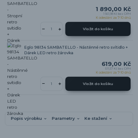
1 890,00 Kč
1 561,98 Kč
bez DPH
K odeslání za 7-10 dnů
Vložit do košíku
Eglo 98134 SAMBATELLO - Nástěnné retro svítidlo +
Dárek LED retro žárovka
619,00 Kč
511,57 Kč
bez DPH
K odeslání za 7-10 dnů
Vložit do košíku
Popis výrobku
Parametry
Ke stažení