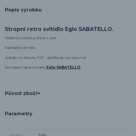
Popis výrobku
Stropní retro svítidlo Eglo SABATELLO.
Materiál svítidla je dřevo + ocel.
Naklápěcí stínidla.
Svítidlo na žárovky E27 - obržíte od nás zdarma!
Kompletní série svítidelo
Eglo SABATELLO
.
Původ zboží
Parametry
Výrobce
Eglo