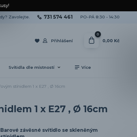
kusy!
731 574 461
ady? Zavolejte.
PO-PÁ 8:30 - 14:30
0
0,00 Kč
Přihlášení
Svítidla dle místností
Více
ovým stínidlem 1 x E27 , Ø 16cm
idlem 1 x E27 , Ø 16cm
Barové závěsné svítidlo se skleněným
stínidlem