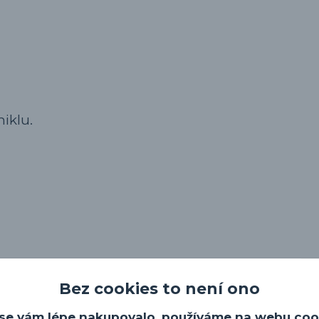
iklu.
Bez cookies to není ono
se vám lépe nakupovalo, používáme na webu coo