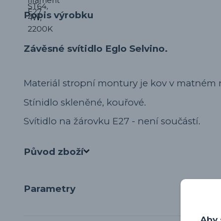
Popis výrobku
Závěsné svítidlo Eglo Selvino.
Materiál stropní montury je kov v matném n
Stínidlo skleněné, kouřové.
Svítidlo na žárovku E27 - není součástí.
Původ zboží
Parametry
Aby 