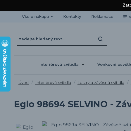
Zato
Vše o nákupu
Kontakty
Reklamace
V
Interiérová svítidla
Venkovní osvětl
Úvod
Interiérová svítidla
Lustry a závěsná svítidla
Eglo 98694 SELVINO - Závě