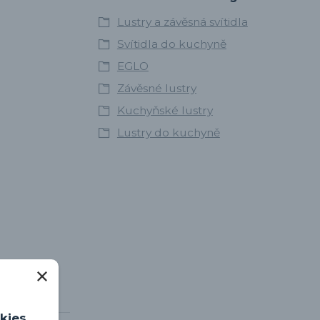
Lustry a závěsná svítidla
Svítidla do kuchyně
EGLO
Závěsné lustry
Kuchyňské lustry
Lustry do kuchyně
kies.