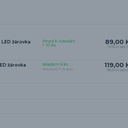
89,00 
Ihned k odeslání
 LED žárovka
> 10 ks
73,55 Kč
bez 
119,00 
skladem 6 ks
LED žárovka
Více kusů 7-10 dnů
98,35 Kč
bez 