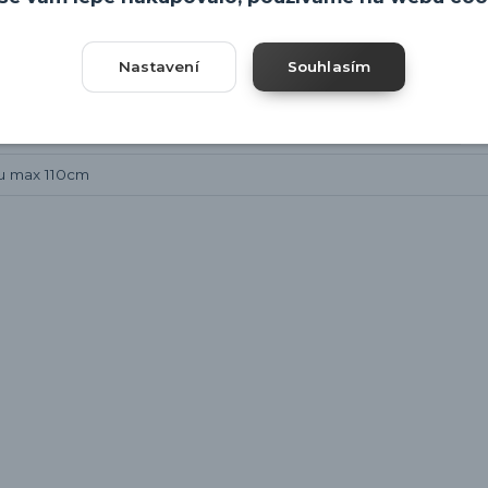
Nastavení
Souhlasím
pu max 110cm