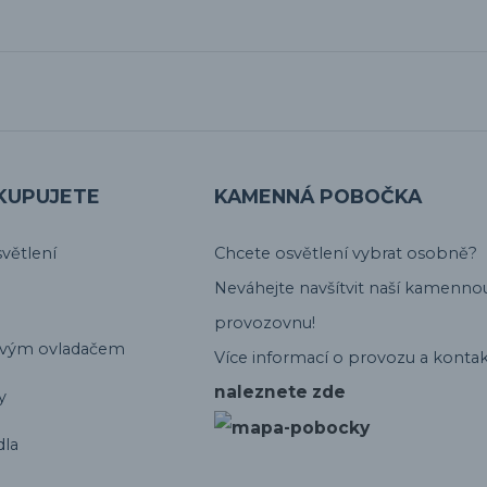
KUPUJETE
KAMENNÁ POBOČKA
větlení
Chcete osvětlení vybrat osobně?
Neváhejte navšítvit naší kamenno
provozovnu!
ovým ovladačem
Více informací o provozu a kontak
naleznete zde
y
dla