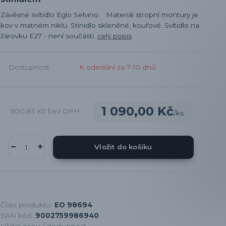
Závěsné svítidlo Eglo Selvino. Materiál stropní montury je
kov v matném niklu. Stínidlo skleněné, kouřové. Svítidlo na
žárovku E27 - není součástí.
celý popis
Dostupnost
K odeslání za 7-10 dnů
1 090,00 Kč
900,83 Kč
bez DPH
/
ks
Vložit do košíku
Číslo produktu:
EO 98694
EAN kód:
9002759986940
Hlídat cenu / dostupnost