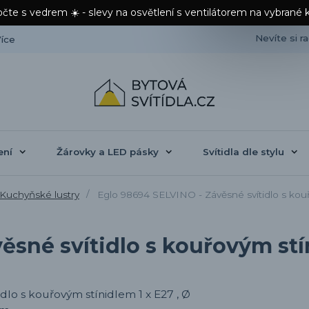
čte s vedrem ☀️ - slevy na osvětlení s ventilátorem na vybrané 
Nevíte si r
íce
ení
Žárovky a LED pásky
Svítidla dle stylu
Kuchyňské lustry
Eglo 98694 SELVINO - Závěsné svítidlo s kouř
sné svítidlo s kouřovým stín