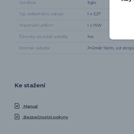
Výrobce
Eglo
Typ světelného zdroje
1 x E27
Maximální příkon
1 x 15W
Žárovky součástí svítidla
Ne
Rozměr svítidla
Průměr 16cm, od stro
Ke stažení
Manual
Bezpečnostní pokyny