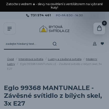
Zatočte s vedrem ☀️ - slevy na osvětlení s ventilátorem na vybrané
kusy!
731 574 461
PO-PÁ 8:30 - 14:30
0
Úvod
Interiérová svítidla
Lustry a závěsná svítidla
Moderní
lustry
Eglo 99368 MANTUNALLE - Závěsné svítidlo z bílých skel, 3x
E27
Eglo 99368 MANTUNALLE -
Závěsné svítidlo z bílých skel,
3x E27