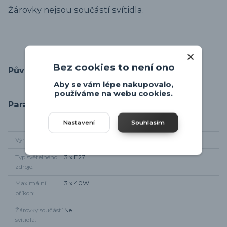
Žárovky nejsou součástí svítidla.
Bez cookies to není ono
Původ zboží
Aby se vám lépe nakupovalo,
používáme na webu cookies.
Parametry
Nastavení
Souhlasím
Výrobce
Eglo
Typ světelného
3 x E27
zdroje
Maximální
3 x 40W
příkon
Žárovky součástí
Ne
svítidla