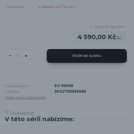
Dostupnost
K odeslání za 7-10 dnů
3 793,39 Kč
bez DPH
4 590,00 Kč
/
ks
Vložit do košíku
Číslo produktu:
EO 99368
EAN kód:
9002759993689
Hlídat cenu / dostupnost
Do oblíbených
V této sérii nabízíme: