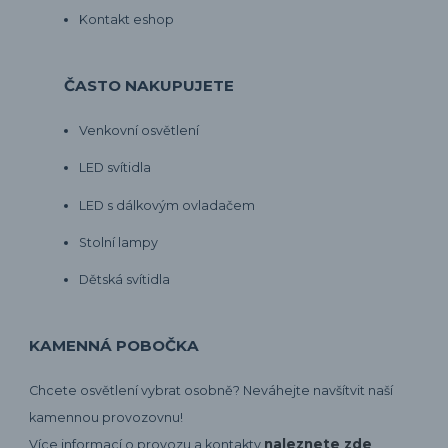
Kontakt eshop
ČASTO NAKUPUJETE
Venkovní osvětlení
LED svítidla
LED s dálkovým ovladačem
Stolní lampy
Dětská svítidla
KAMENNÁ POBOČKA
Chcete osvětlení vybrat osobně? Neváhejte navšítvit naší
kamennou provozovnu!
naleznete zde
Více informací o provozu a kontakty