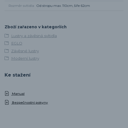
Rozměr svítidla
Od stropu max. 110cm, šíře 62cm
Zboží zařazeno v kategoriích
Lustry a závěsná svítidla
EGLO
Závěsné lustry
Moderní lustry
Ke stažení
Manual
Bezpečnostní pokyny