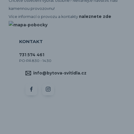
Chcete osvětlení vybrat osobně? Neváhejte navšítvit naší
kamennou provozovnu!
naleznete zde
Více informací o provozu a kontakty
KONTAKT
731 574 461
PO-PÁ 8:30 - 14:30
info@bytova-svitidla.cz
by CORA osvětlení
Vytvořeno na
Eshop-rychle.cz