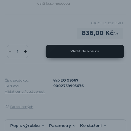
další kusy nebudou
690,91 Kč
bez DPH
836,00 Kč
/
ks
Vložit do košíku
Číslo produktu:
vyp EO 99567
EAN kód:
9002759995676
Hlídat cenu / dostupnost
Do oblíbených
Popis výrobku
Parametry
Ke stažení