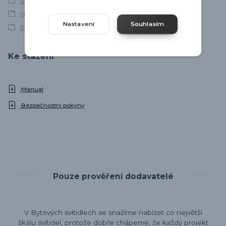
Svítidla skladem
Nástěnná venkovní svítidla
Nastavení
Souhlasím
EGLO
Ke stažení
Manual
Bezpečnostní pokyny
Pouze prověření dodavatelé
V Bytových svítidlech se snažíme nabízet co největší
škálu svítidel, protože dobře chápeme, že každý projekt