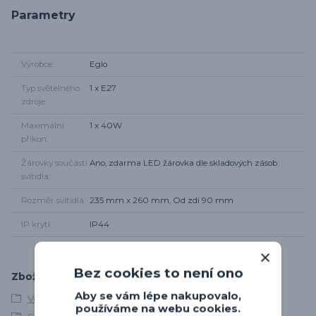
Parametry
Výrobce
Eglo
Typ světelného
1 x E27
zdroje
Maximální
1 x 40W
příkon
Žárovky součástí
Ano, zdarma LED žárovka dle skladových zásob
svítidla
Rozměr svítidla
235 mm x 260 mm, Od zdi 90 mm
IP krytí
IP44
Bez cookies to není ono
Zboží zařazeno v kategoriích
Aby se vám lépe nakupovalo,
Venkovní osvětlení
používáme na webu cookies.