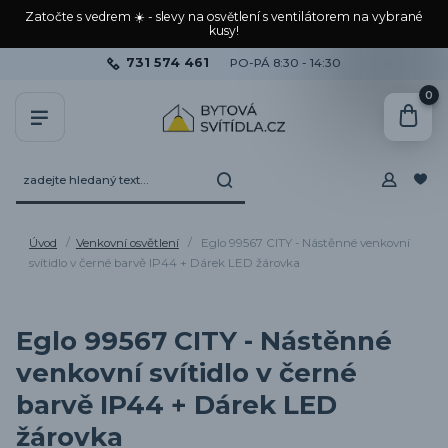
Zatočte s vedrem ☀️ - slevy na osvětlení s ventilátorem na vybrané
kusy!
731 574 461
PO-PÁ 8:30 - 14:30
0
Úvod
Venkovní osvětlení
Eglo 99567 CITY - Nástěnné venkovní
svítidlo v černé barvě IP44 + Dárek LED žárovka
Eglo 99567 CITY - Nástěnné
venkovní svítidlo v černé
barvě IP44 + Dárek LED
žárovka