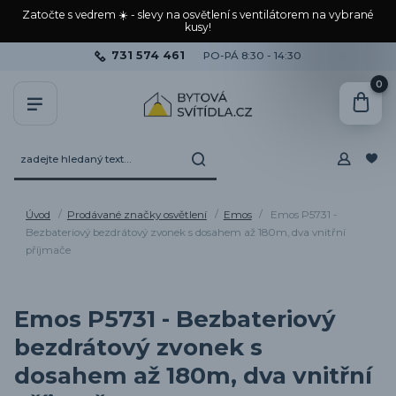
Zatočte s vedrem ☀️ - slevy na osvětlení s ventilátorem na vybrané
kusy!
731 574 461
PO-PÁ 8:30 - 14:30
0
Úvod
Prodávané značky osvětlení
Emos
Emos P5731 -
Bezbateriový bezdrátový zvonek s dosahem až 180m, dva vnitřní
příjmače
Emos P5731 - Bezbateriový
bezdrátový zvonek s
dosahem až 180m, dva vnitřní