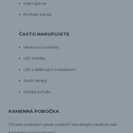
Inspirujte se
Kontakt eshop
ČASTO NAKUPUJETE
Venkovní osvětlení
LED svítidla
LED s dálkovým ovladačem
Stolní lampy
Dětská svítidla
KAMENNÁ POBOČKA
Chcete osvětlení vybrat osobně? Neváhejte navšítvit naší
kamennou provozovnu!