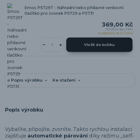
Emos P5729T - Náhradní nebo přídavné venkovní
tlačítko pro zvonek P5729 a P5731
369,00 Kč
304,96 Kč
bez DPH
K odeslání za 3-5 dnů
Vložit do košíku
Popis výrobku
Ke stažení
Popis výrobku
Vybalíte, připojíte, zvoníte. Takto rychlou instalaci
zajišťuje
automatické párování
díky režimu „self-