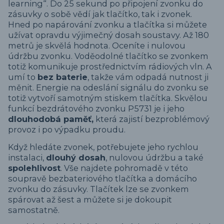
learning“. Do 25 sekund po připojení zvonku do
zásuvky o sobě vědí jak tlačítko, tak i zvonek.
Hned po napárování zvonku a tlačítka si můžete
užívat opravdu výjimečný dosah soustavy. Až 180
metrů je skvělá hodnota. Oceníte i nulovou
údržbu zvonku. Voděodolné tlačítko se zvonkem
totiž komunikuje prostřednictvím rádiových vln. A
umí to
bez baterie
, takže vám odpadá nutnost ji
měnit. Energie na odeslání signálu do zvonku se
totiž vytvoří samotným stiskem tlačítka. Skvělou
funkcí bezdrátového zvonku P5731 je i jeho
dlouhodobá paměť,
která zajistí bezproblémový
provoz i po výpadku proudu.
Když hledáte zvonek, potřebujete jeho rychlou
instalaci,
dlouhý dosah
, nulovou údržbu a také
spolehlivost
. Vše najdete pohromadě v této
soupravě bezbateriového tlačítka a domácího
zvonku do zásuvky. Tlačítek lze se zvonkem
spárovat až šest a můžete si je dokoupit
samostatně.