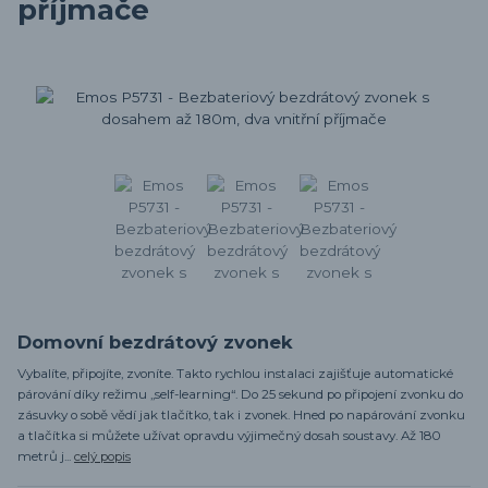
příjmače
Domovní bezdrátový zvonek
Vybalíte, připojíte, zvoníte. Takto rychlou instalaci zajišťuje automatické
párování díky režimu „self-learning“. Do 25 sekund po připojení zvonku do
zásuvky o sobě vědí jak tlačítko, tak i zvonek. Hned po napárování zvonku
a tlačítka si můžete užívat opravdu výjimečný dosah soustavy. Až 180
metrů j...
celý popis