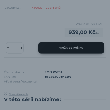
Dostupnost
K odeslání za 3-5 dnů
776,03 Kč
bez DPH
939,00 Kč
/
ks
Vložit do košíku
Číslo produktu:
EMO P5731
EAN kód:
8592920084304
Hlídat cenu / dostupnost
Do oblíbených
V této sérii nabízíme: