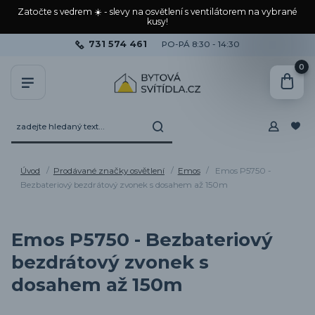
Zatočte s vedrem ☀️ - slevy na osvětlení s ventilátorem na vybrané
kusy!
731 574 461
PO-PÁ 8:30 - 14:30
0
Úvod
Prodávané značky osvětlení
Emos
Emos P5750 -
Bezbateriový bezdrátový zvonek s dosahem až 150m
Emos P5750 - Bezbateriový
bezdrátový zvonek s
dosahem až 150m