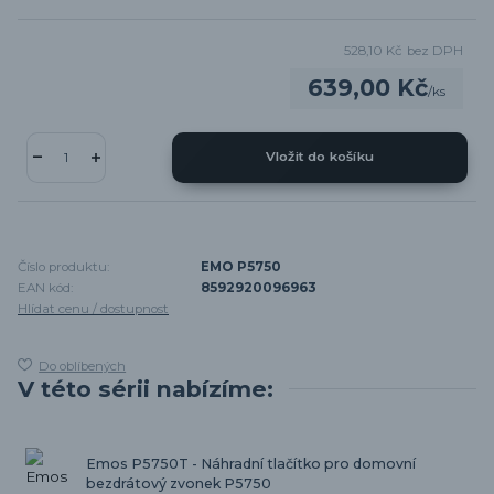
528,10 Kč
bez DPH
639,00 Kč
/
ks
Vložit do košíku
Číslo produktu:
EMO P5750
EAN kód:
8592920096963
Hlídat cenu / dostupnost
Do oblíbených
V této sérii nabízíme:
Emos P5750T - Náhradní tlačítko pro domovní
bezdrátový zvonek P5750