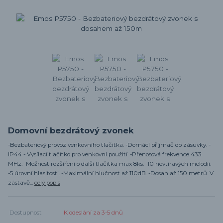
Domovní bezdrátový zvonek
-Bezbateriový provoz venkovního tlačítka. -Domácí příjmač do zásuvky. -
IP44 - Vysílací tlačítko pro venkovní použití. -Přenosová frekvence 433
MHz. -Možnost rozšíření o další tlačítka max 8ks. -10 nevtíravých melodií.
-5 úrovní hlasitosti. -Maximální hlučnost až 110dB. -Dosah až 150 metrů. V
zástavě...
celý popis
Dostupnost
K odeslání za 3-5 dnů