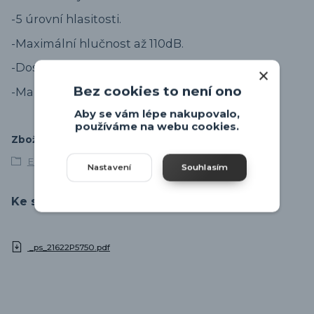
-5 úrovní hlasitosti.
-Maximální hlučnost až 110dB.
-Dosah až 150 metrů. V zástavě dosah klesá.
Bez cookies to není ono
-Manuál v záložce "ke stažení".
Aby se vám lépe nakupovalo,
používáme na webu cookies.
Zboží zařazeno v kategoriích
Emos
Nastavení
Souhlasím
Ke stažení
_ps_21622P5750.pdf