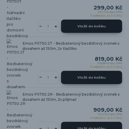
299,00 Kč
247,11 Kč
bez DPH
K odeslání za 3-5 dnů
Vložit do košíku
Emos P5750.2T - Bezbateriový bezdrátový zvonek s
dosahem až 150m, 2x tlačítko
819,00 Kč
676,86 Kč
bez DPH
K odeslání za 3-5 dnů
Vložit do košíku
Emos P5750.2R - Bezbateriový bezdrátový zvonek s
dosahem až 150m, 2x příjmač
909,00 Kč
751,24 Kč
bez DPH
K odeslání za 3-5 dnů
Vložit do košíku