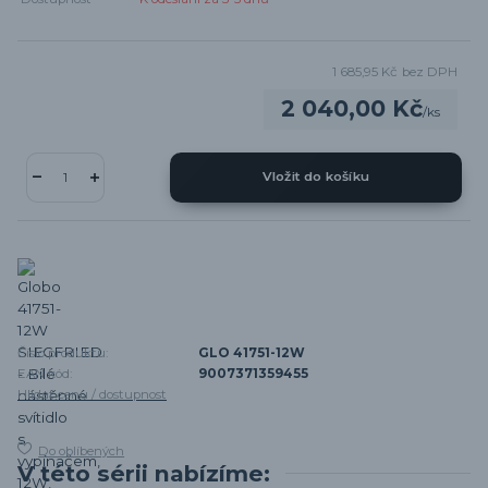
1 685,95 Kč
bez DPH
2 040,00 Kč
/
ks
Vložit do košíku
Číslo produktu:
GLO 41751-12W
EAN kód:
9007371359455
Hlídat cenu / dostupnost
Do oblíbených
V této sérii nabízíme: