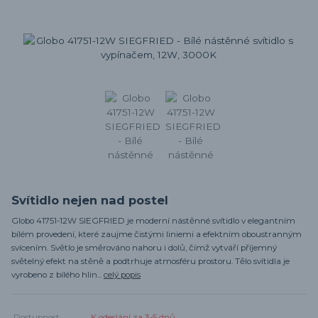
Svítidlo nejen nad postel
Globo 41751-12W SIEGFRIED je moderní nástěnné svítidlo v elegantním
bílém provedení, které zaujme čistými liniemi a efektním oboustranným
svícením. Světlo je směrováno nahoru i dolů, čímž vytváří příjemný
světelný efekt na stěně a podtrhuje atmosféru prostoru. Tělo svítidla je
vyrobeno z bílého hlin...
celý popis
Dostupnost
K odeslání za 3-5 dnů