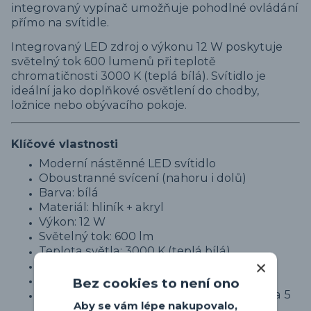
integrovaný vypínač umožňuje pohodlné ovládání
přímo na svítidle.
Integrovaný LED zdroj o výkonu 12 W poskytuje
světelný tok 600 lumenů při teplotě
chromatičnosti 3000 K (teplá bílá). Svítidlo je
ideální jako doplňkové osvětlení do chodby,
ložnice nebo obývacího pokoje.
Klíčové vlastnosti
Moderní nástěnné LED svítidlo
Oboustranné svícení (nahoru i dolů)
Barva: bílá
Materiál: hliník + akryl
Výkon: 12 W
Světelný tok: 600 lm
Teplota světla: 3000 K (teplá bílá)
Integrovaný LED zdroj
Vypínač na svítidle
Bez cookies to není ono
Rozměry: šířka 30 cm, výška 8 cm, hloubka 5
Aby se vám lépe nakupovalo,
cm