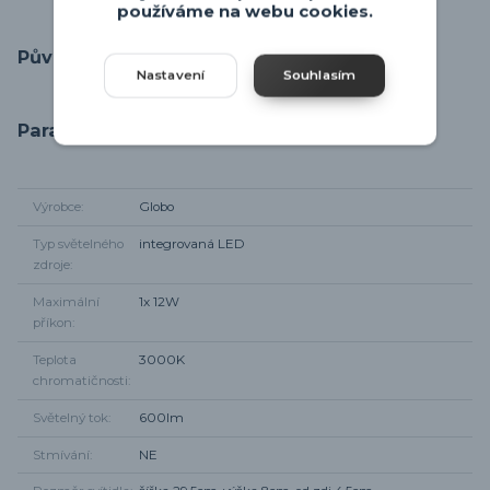
používáme na webu cookies.
Původ zboží
Nastavení
Souhlasím
Parametry
Výrobce
Globo
Typ světelného
integrovaná LED
zdroje
Maximální
1x 12W
příkon
Teplota
3000K
chromatičnosti
Světelný tok
600lm
Stmívání
NE