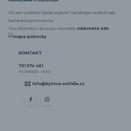
Chcete osvětlení vybrat osobně? Neváhejte navšítvit naší
kamennou provozovnu!
naleznete zde
Více informací o provozu a kontakty
KONTAKT
731 574 461
PO-PÁ 8:30 - 14:30
info@bytova-svitidla.cz
by CORA osvětlení