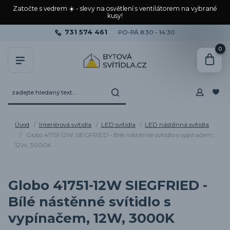
Zatočte s vedrem ☀️ - slevy na osvětlení s ventilátorem na vybrané
kusy!
731 574 461
PO-PÁ 8:30 - 14:30
0
Úvod
Interiérová svítidla
LED svítidla
LED nástěnná svítidla
Globo 41751-12W SIEGFRIED - Bílé nástěnné svítidlo s vypínačem,
12W, 3000K
Globo 41751-12W SIEGFRIED -
Bílé nástěnné svítidlo s
vypínačem, 12W, 3000K