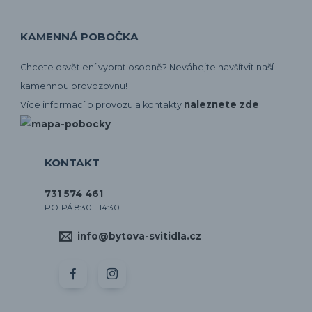
KAMENNÁ POBOČKA
Chcete osvětlení vybrat osobně? Neváhejte navšítvit naší
kamennou provozovnu!
naleznete zde
Více informací o provozu a kontakty
KONTAKT
731 574 461
PO-PÁ 8:30 - 14:30
info@bytova-svitidla.cz