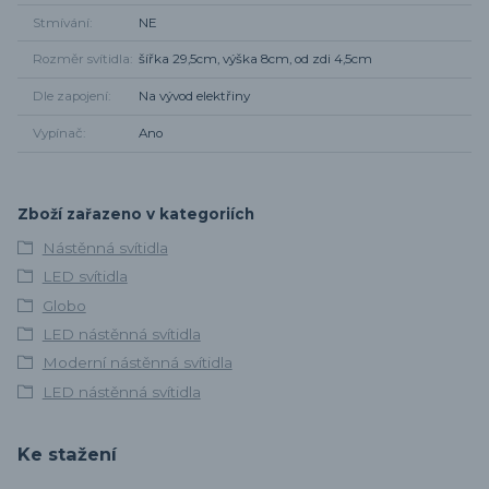
Stmívání
NE
Rozměr svítidla
šířka 29,5cm, výška 8cm, od zdi 4,5cm
Dle zapojení
Na vývod elektřiny
Vypínač
Ano
Zboží zařazeno v kategoriích
Nástěnná svítidla
LED svítidla
Globo
LED nástěnná svítidla
Moderní nástěnná svítidla
LED nástěnná svítidla
Ke stažení