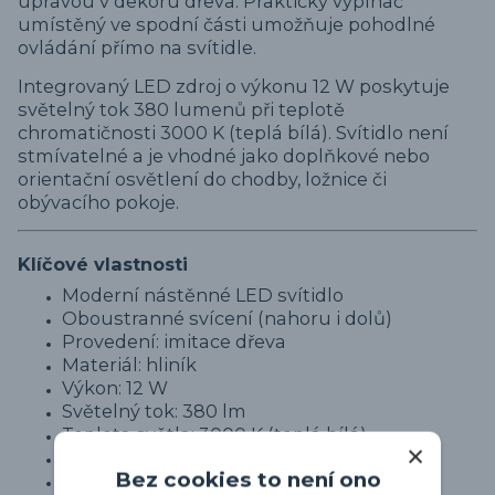
úpravou v dekoru dřeva. Praktický vypínač
umístěný ve spodní části umožňuje pohodlné
ovládání přímo na svítidle.
Integrovaný LED zdroj o výkonu 12 W poskytuje
světelný tok 380 lumenů při teplotě
chromatičnosti 3000 K (teplá bílá). Svítidlo není
stmívatelné a je vhodné jako doplňkové nebo
orientační osvětlení do chodby, ložnice či
obývacího pokoje.
Klíčové vlastnosti
Moderní nástěnné LED svítidlo
Oboustranné svícení (nahoru i dolů)
Provedení: imitace dřeva
Materiál: hliník
Výkon: 12 W
Světelný tok: 380 lm
Teplota světla: 3000 K (teplá bílá)
Integrovaný LED zdroj
Bez cookies to není ono
Není stmívatelné