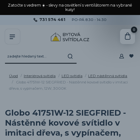
Zatočte s vedrem ☀️ - slevy na osvětlení s ventilátorem na vybrané
kusy!
731 574 461
PO-PÁ 8:30 - 14:30
0
Úvod
Interiérová svítidla
LED svítidla
LED nástěnná svítidla
Globo 41751W-12 SIEGFRIED - Nástěnné kovové svítidlo v imitaci
dřeva, s vypínačem, 12W, 3000K
Globo 41751W-12 SIEGFRIED -
Nástěnné kovové svítidlo v
imitaci dřeva, s vypínačem,