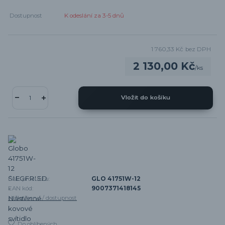
Dostupnost
K odeslání za 3-5 dnů
1 760,33 Kč
bez DPH
2 130,00 Kč
/
ks
Vložit do košíku
Číslo produktu:
GLO 41751W-12
EAN kód:
9007371418145
Hlídat cenu / dostupnost
Do oblíbených