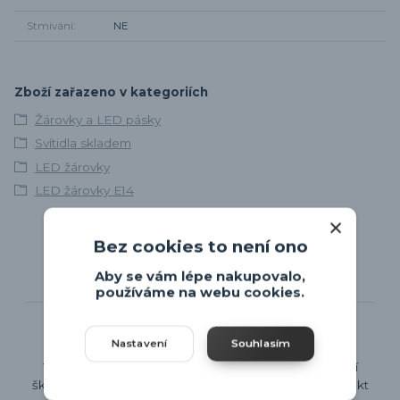
Stmívání
NE
Zboží zařazeno v kategoriích
Žárovky a LED pásky
Svítidla skladem
LED žárovky
LED žárovky E14
Bez cookies to není ono
Aby se vám lépe nakupovalo,
používáme na webu cookies.
Pouze prověření dodavatelé
Nastavení
Souhlasím
V Bytových svítidlech se snažíme nabízet co největší
škálu svítidel, protože dobře chápeme, že každý projekt