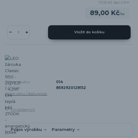
73,55 Kč
bez DPH
89,00 Kč
/
ks
Vložit do košíku
Číslo produktu:
014
EAN kód:
8592920128152
Hlídat cenu / dostupnost
Do oblíbených
Popis výrobku
Parametry