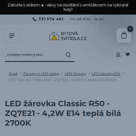
Zatočte s vedrem ☀️ - slevy na osvětlení s ventilátorem na vybrané
kusy!
731 574 461
PO-PÁ 8:30 - 14:30
0
Úvod
Žárovky a LED pásky
LED žárovky
LED žárovky E14
LED žárovka Classic R50 - ZQ7E21 - 4,2W E14 teplá bílá 2700K
LED žárovka Classic R50 -
ZQ7E21 - 4,2W E14 teplá bílá
2700K