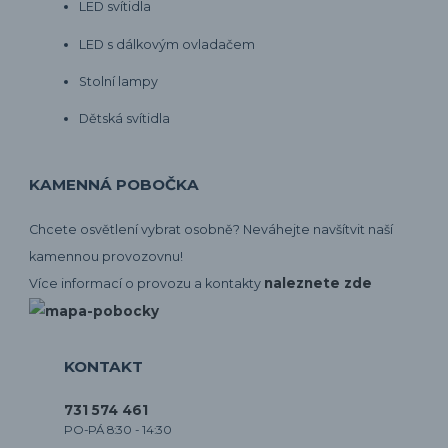
LED svítidla
LED s dálkovým ovladačem
Stolní lampy
Dětská svítidla
KAMENNÁ POBOČKA
Chcete osvětlení vybrat osobně? Neváhejte navšítvit naší
kamennou provozovnu!
naleznete zde
Více informací o provozu a kontakty
KONTAKT
731 574 461
PO-PÁ 8:30 - 14:30