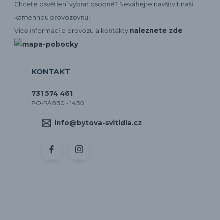
Chcete osvětlení vybrat osobně? Neváhejte navšítvit naší
kamennou provozovnu!
naleznete zde
Více informací o provozu a kontakty
KONTAKT
731 574 461
PO-PÁ 8:30 - 14:30
info@bytova-svitidla.cz
by CORA osvětlení
Vytvořeno na
Eshop-rychle.cz