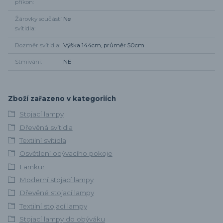
příkon
Žárovky součástí
Ne
svítidla
Rozměr svítidla
Výška 144cm, průměr 50cm
Stmívání
NE
Zboží zařazeno v kategoriích
Stojací lampy
Dřevěná svítidla
Textilní svítidla
Osvětlení obývacího pokoje
Lamkur
Moderní stojací lampy
Dřevěné stojací lampy
Textilní stojací lampy
Stojací lampy do obýváku