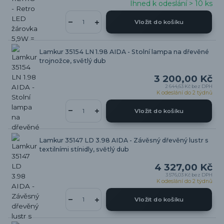
Ihned k odeslání > 10 ks
Vložit do košíku
Lamkur 35154 LN 1.98 AIDA - Stolní lampa na dřevěné
trojnožce, světlý dub
3 200,00 Kč
2 644,63 Kč
bez DPH
K odeslání do 2 týdnů
Vložit do košíku
Lamkur 35147 LD 3.98 AIDA - Závěsný dřevěný lustr s
textilními stínidly, světlý dub
4 327,00 Kč
3 576,03 Kč
bez DPH
K odeslání do 2 týdnů
Vložit do košíku