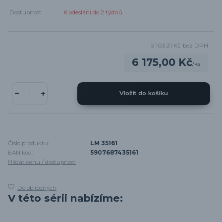
Dostupnost
K odeslání do 2 týdnů
5 103,31 Kč
bez DPH
6 175,00 Kč
/
ks
Vložit do košíku
Číslo produktu:
LM 35161
EAN kód:
5907687435161
Hlídat cenu / dostupnost
Do oblíbených
V této sérii nabízíme: