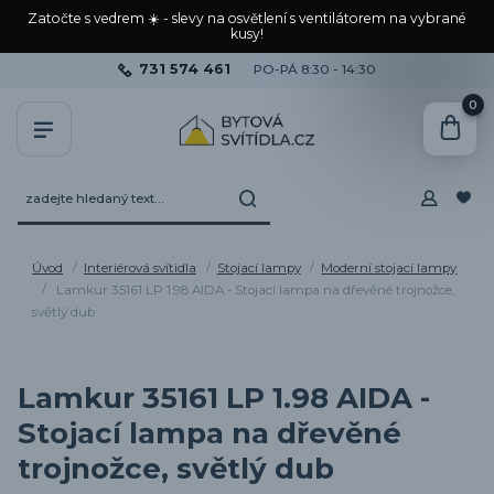
Zatočte s vedrem ☀️ - slevy na osvětlení s ventilátorem na vybrané
kusy!
731 574 461
PO-PÁ 8:30 - 14:30
0
Úvod
Interiérová svítidla
Stojací lampy
Moderní stojací lampy
Lamkur 35161 LP 1.98 AIDA - Stojací lampa na dřevěné trojnožce,
světlý dub
Lamkur 35161 LP 1.98 AIDA -
Stojací lampa na dřevěné
trojnožce, světlý dub