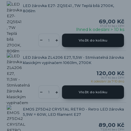
LED žárovka E27- ZQ5E41 , 7W Teplá bílá 2700K,
806lm
69,00 Kč
57,02 Kč
bez DPH
Ihned k odeslání > 10 ks
Vložit do košíku
LED žárovka ZL4206 E27, 11,5W - Stmívatelná žárovka
klasickým vypínačem 1060lm, 2700K
120,00 Kč
99,17 Kč
bez DPH
K odeslání za 7-10 dnů
Vložit do košíku
EMOS ZF5D42 CRYSTAL RETRO - Retro LED žárovka
5,9W = 60W, LED filament E27
89,00 Kč
73,55 Kč
bez DPH