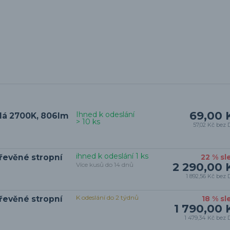
69,00 
Ihned k odeslání
ílá 2700K, 806lm
> 10 ks
57,02 Kč
bez 
ihned k odeslání 1 ks
evěné stropní
22 % sl
2 290,00 
Více kusů do 14 dnů
1 892,56 Kč
bez 
K odeslání do 2 týdnů
evěné stropní
18 % sl
1 790,00 
1 479,34 Kč
bez 