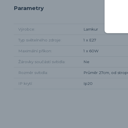
Parametry
Výrobce
Lamkur
Typ světelného zdroje
1 x E27
Maximální příkon
1 x 60W
Žárovky součástí svítidla
Ne
Rozměr svítidla
Průměr 27cm, od stro
IP krytí
Ip20