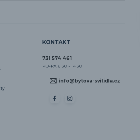
KONTAKT
731 574 461
PO-PÁ 8:30 - 14:30
u
info@bytova-svitidla.cz
ty
Vytvořeno na
Eshop-rychle.cz