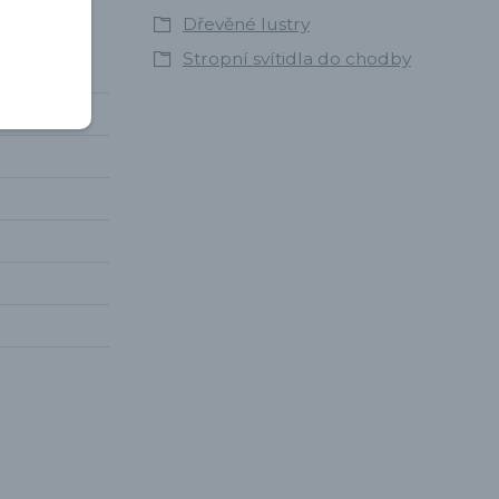
Dřevěné lustry
Stropní svítidla do chodby