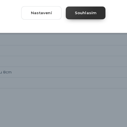
Nastavení
Souhlasím
pu 8cm