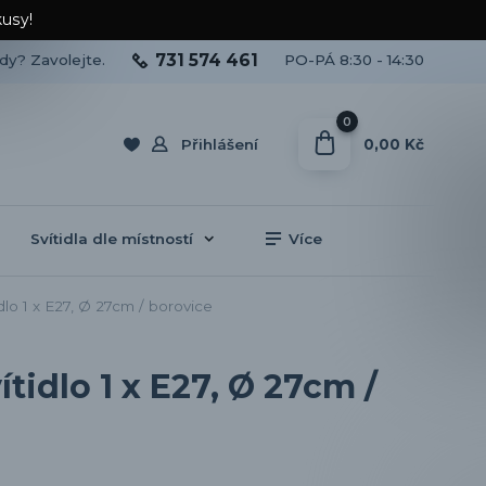
kusy!
731 574 461
ady? Zavolejte.
PO-PÁ 8:30 - 14:30
0
0,00 Kč
Přihlášení
Svítidla dle místností
Více
o 1 x E27, Ø 27cm / borovice
idlo 1 x E27, Ø 27cm /