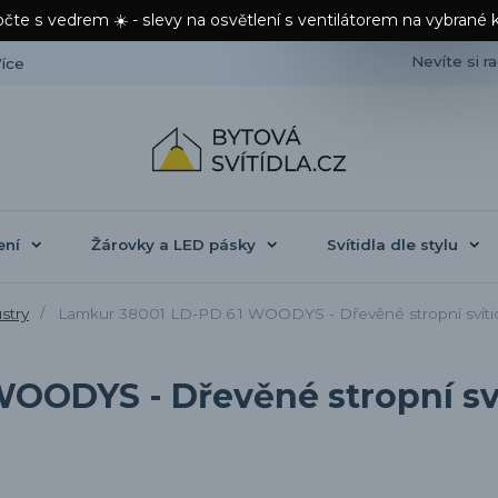
čte s vedrem ☀️ - slevy na osvětlení s ventilátorem na vybrané 
Nevíte si r
íce
ení
Žárovky a LED pásky
Svítidla dle stylu
ustry
Lamkur 38001 LD-PD.6.1 WOODYS - Dřevěné stropní svítidl
OODYS - Dřevěné stropní svít