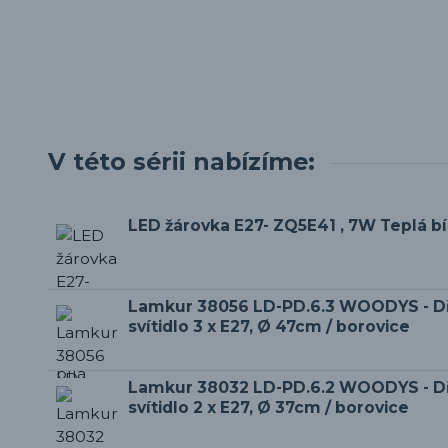
V této sérii nabízíme:
LED žárovka E27- ZQ5E41 , 7W Teplá b
Lamkur 38056 LD-PD.6.3 WOODYS - Dř
svítidlo 3 x E27, Ø 47cm / borovice
Lamkur 38032 LD-PD.6.2 WOODYS - Dř
svítidlo 2 x E27, Ø 37cm / borovice