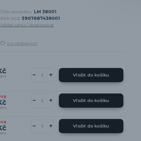
Číslo produktu:
LM 38001
EAN kód:
5907687438001
Hlídat cenu / dostupnost
Do oblíbených
Kč
Vložit do košíku
DPH
eva
Vložit do košíku
Kč
DPH
eva
Vložit do košíku
Kč
DPH