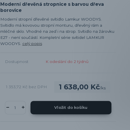
Moderní dřevěná stropnice s barvou dřeva
borovice
Moderní stropní dřevěné svítidlo Lamkur WOODYS.
Svítidlo má kovovou stropní monturu, dřevěný rám a
mléčné sklo. Vhodné na zeď i na strop. Svítidlo na žárovku
E27 - není součástí. Kompletní série svítidel LAMKUR
WOODYS.
celý popis
Dostupnost
K odeslání do 2 týdnů
1 638,00 Kč
1 353,72 Kč
bez DPH
/
ks
Vložit do košíku