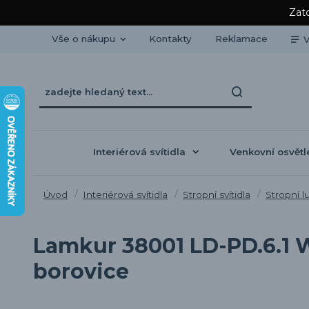
Zato
Vše o nákupu
Kontakty
Reklamace
V
Interiérová svítidla
Venkovní osvětl
Úvod
Interiérová svítidla
Stropní svítidla
Stropní l
Lamkur 38001 LD-PD.6.1 W
borovice