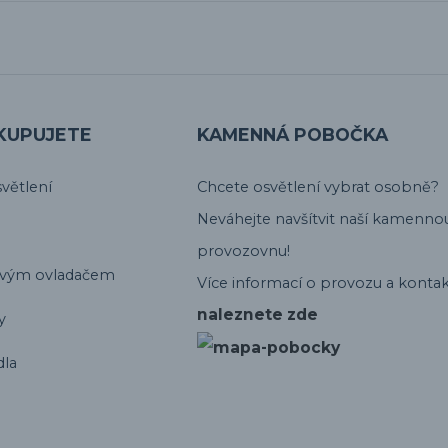
KUPUJETE
KAMENNÁ POBOČKA
větlení
Chcete osvětlení vybrat osobně?
Neváhejte navšítvit naší kamenno
provozovnu!
ovým ovladačem
Více informací o provozu a kontak
naleznete zde
y
dla