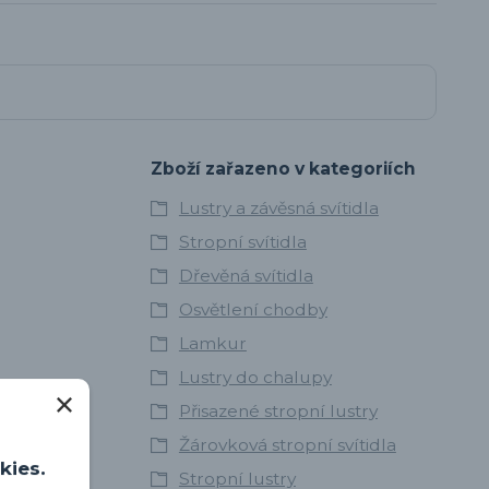
Zboží zařazeno v kategoriích
Lustry a závěsná svítidla
Stropní svítidla
Dřevěná svítidla
Osvětlení chodby
Lamkur
Lustry do chalupy
Přisazené stropní lustry
Žárovková stropní svítidla
kies.
Stropní lustry