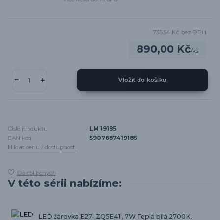
735,54 Kč
bez DPH
890,00 Kč
/
ks
Vložit do košíku
Číslo produktu:
LM 19185
EAN kód:
5907687419185
Hlídat cenu / dostupnost
Do oblíbených
V této sérii nabízíme:
LED žárovka E27- ZQ5E41 , 7W Teplá bílá 2700K,