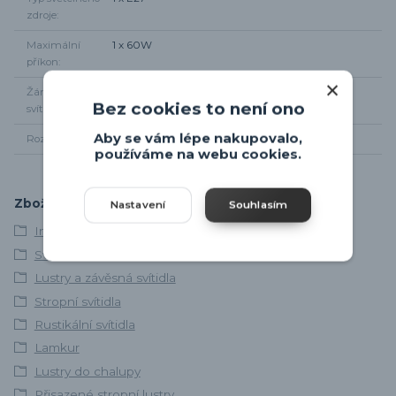
zdroje
Maximální
1 x 60W
příkon
Žárovky součástí
Ne
Bez cookies to není ono
svítidla
Aby se vám lépe nakupovalo,
Rozměr svítidla
Od stropu 45cm, průměr 32,5cm
používáme na webu cookies.
Zboží zařazeno v kategoriích
Nastavení
Souhlasím
Interiérová svítidla
Svítidla skladem
Lustry a závěsná svítidla
Stropní svítidla
Rustikální svítidla
Lamkur
Lustry do chalupy
Přisazené stropní lustry