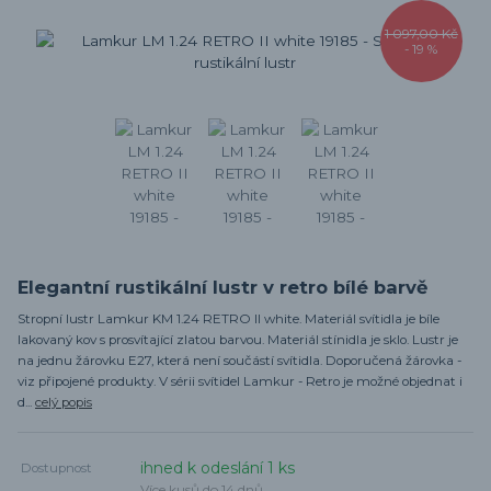
1 097,00 Kč
- 19 %
Elegantní rustikální lustr v retro bílé barvě
Stropní lustr Lamkur KM 1.24 RETRO II white. Materiál svítidla je bíle
lakovaný kov s prosvítající zlatou barvou. Materiál stínidla je sklo. Lustr je
na jednu žárovku E27, která není součástí svítidla. Doporučená žárovka -
viz připojené produkty. V sérii svítidel Lamkur - Retro je možné objednat i
d...
celý popis
ihned k odeslání 1 ks
Dostupnost
Více kusů do 14 dnů