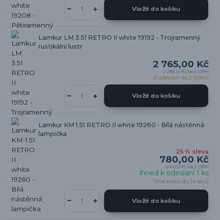
Vložit do košíku
Lamkur LM 3.51 RETRO II white 19192 - Trojramenný
rustikální lustr
2 765,00 Kč
2 285,12 Kč
bez DPH
K odeslání do 2 týdnů
Vložit do košíku
Lamkur KM 1.51 RETRO II white 19260 - Bílá nástěnná
lampička
25 % sleva
780,00 Kč
644,63 Kč
bez DPH
ihned k odeslání 1 ks
Více kusů do 14 dnů
Vložit do košíku