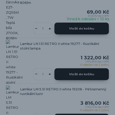
806lm
69,00 Kč
57,02 Kč
bez DPH
Ihned k odeslání > 10 ks
Vložit do košíku
Lamkur LN 1.51 RETRO II white 19277 - Rustikální
stolní lampa
1 322,00 Kč
1 092,56 Kč
bez DPH
K odeslání do 2 týdnů
Vložit do košíku
Lamkur LM 5.51 RETRO II white 19208 - Pětiramenný
rustikální lustr
3 816,00 Kč
3 153,72 Kč
bez DPH
K odeslání do 2 týdnů