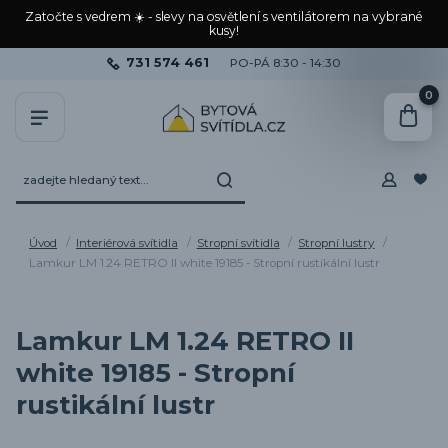
Zatočte s vedrem ☀️ - slevy na osvětlení s ventilátorem na vybrané
kusy!
731 574 461
PO-PÁ 8:30 - 14:30
0
Úvod
Interiérová svítidla
Stropní svítidla
Stropní lustry
Lamkur LM 1.24 RETRO II white 19185 - Stropní rustikální lustr
Lamkur LM 1.24 RETRO II
white 19185 - Stropní
rustikální lustr