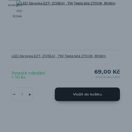
LED žárovka E27- ZQ5E41 , 7W Teplá bílá 2700K, 806lm
69,00 Kč
Ihned k odeslání
> 10 ks
57,02 Kč
bez DPH
Vložit do košíku