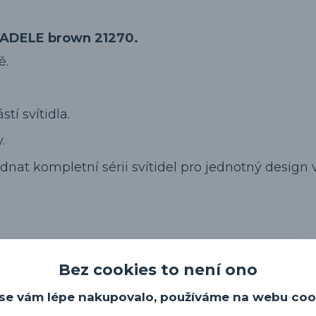
6 ADELE brown 21270.
ě.
tí svítidla.
.
dnat kompletní sérii svítidel pro jednotný design v
Bez cookies to není ono
se vám lépe nakupovalo, používáme na webu coo