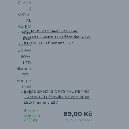
EMOS ZF5D42 CRYSTAL RETRO
- Retro LED žárovka 5,9W = 60W,
LED filament E27
Ihned k
89,00 Kč
odeslání
> 10 ks
73,55 Kč
bez DPH