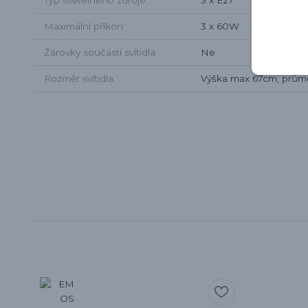
Maximální příkon
3 x 60W
Žárovky součástí svítidla
Ne
Rozměr svítidla
Výška max 67cm, prů