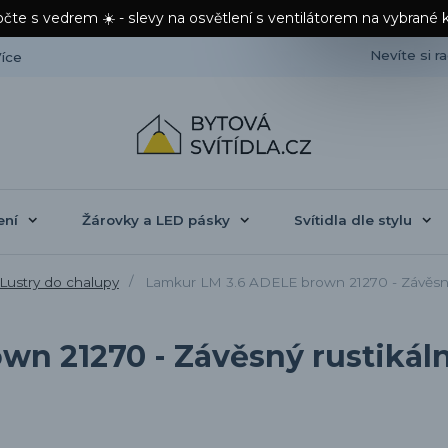
čte s vedrem ☀️ - slevy na osvětlení s ventilátorem na vybrané 
Nevíte si r
íce
ení
Žárovky a LED pásky
Svítidla dle stylu
Lustry do chalupy
Lamkur LM 3.6 ADELE brown 21270 - Závěsný r
n 21270 - Závěsný rustikální