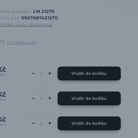
Číslo produktu:
LM 21270
EAN kód:
5907687421270
Hlídat cenu / dostupnost
Do oblíbených
Kč
Vložit do košíku
DPH
Kč
Vložit do košíku
DPH
Kč
Vložit do košíku
DPH