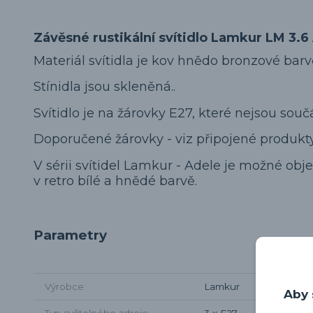
Závěsné rustikální svítidlo Lamkur LM 3.
Materiál svítidla je kov hnědo bronzové barv
Stínidla jsou skleněná..
Svítidlo je na žárovky E27, které nejsou součás
Doporučené žárovky - viz připojené produkty
V sérii svítidel Lamkur - Adele je možné obje
v retro bílé a hnědé barvě.
Parametry
Výrobce
Lamkur
Aby 
Typ světelného zdroje
3 x E27