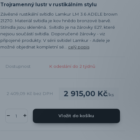
Trojramenný lustr v rustikálním stylu
Závěsné rustikální svítidlo Lamkur LM 3.6 ADELE brown
21270. Materiál svítidla je kov hnědo bronzové barvě.
Stínidla jsou skleněná.. Svítidlo je na žárovky E27, které
nejsou součástí svítidla. Doporučené žárovky - viz
připojené produkty. V sérii svítidel Lamkur - Adele je
možné objednat kompletní sé...
celý popis
Dostupnost
K odeslání do 2 týdnů
2 915,00 Kč
2 409,09 Kč
bez DPH
/
ks
Vložit do košíku