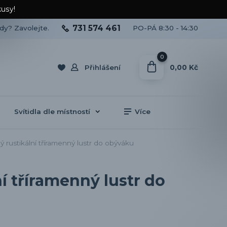
kusy!
731 574 461
ady? Zavolejte.
PO-PÁ 8:30 - 14:30
0
0,00 Kč
Přihlášení
Svítidla dle místností
Více
ustikální tříramenný lustr do obýváku
 tříramenný lustr do