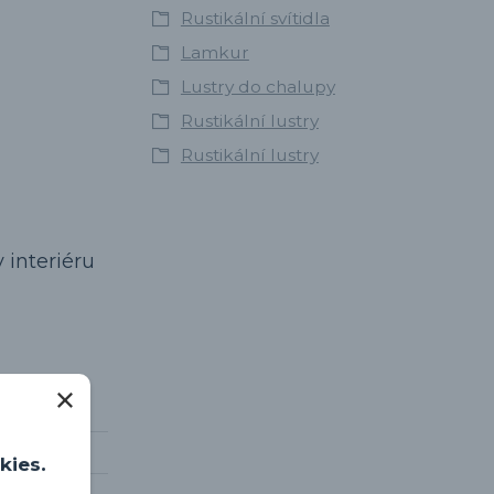
Rustikální svítidla
Lamkur
Lustry do chalupy
Rustikální lustry
Rustikální lustry
 interiéru
kies.