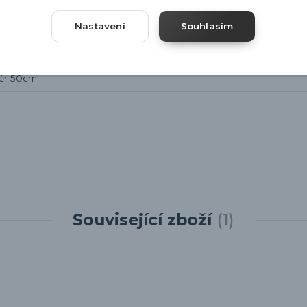
Nastavení
Souhlasím
měr 50cm
Související zboží
1