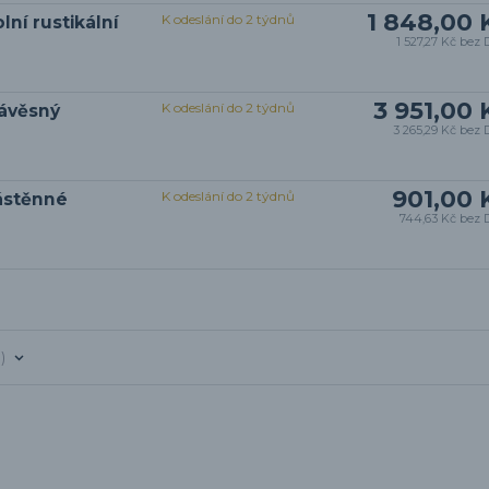
1 848,00 
K odeslání do 2 týdnů
ní rustikální
1 527,27 Kč
bez 
3 951,00 
K odeslání do 2 týdnů
Závěsný
3 265,29 Kč
bez 
901,00 
K odeslání do 2 týdnů
ástěnné
744,63 Kč
bez 
1