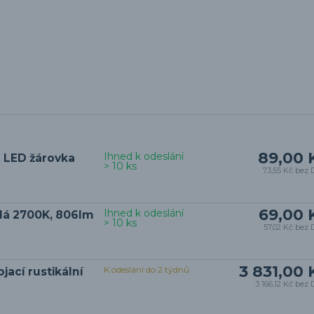
89,00 
Ihned k odeslání
 LED žárovka
> 10 ks
73,55 Kč
bez 
69,00 
Ihned k odeslání
ílá 2700K, 806lm
> 10 ks
57,02 Kč
bez 
3 831,00 
K odeslání do 2 týdnů
ací rustikální
3 166,12 Kč
bez 