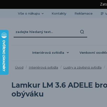
Zato
Vše o nákupu
Kontakty
Reklamace
V
Interiérová svítidla
Venkovní osvětl
Úvod
Interiérová svítidla
Lustry a závěsná svítidla
Lamkur LM 3.6 ADELE brow
obýváku