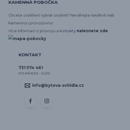
KAMENNÁ POBOČKA
Chcete osvětlení vybrat osobně? Neváhejte navšítvit naší
kamennou provozovnu!
naleznete zde
Více informací o provozu a kontakty
KONTAKT
731 574 461
PO-PÁ 8:30 - 14:30
info@bytova-svitidla.cz