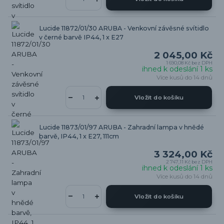
Lucide 11872/01/30 ARUBA - Venkovní závěsné svítidlo
v černé barvě IP44, 1 x E27
2 045,00 Kč
1 690,08 Kč
bez DPH
ihned k odeslání 1 ks
Více kusů do 14 dnů
Vložit do košíku
Lucide 11873/01/97 ARUBA - Zahradní lampa v hnědé
barvě, IP44, 1 x E27, 111cm
3 324,00 Kč
2 747,11 Kč
bez DPH
ihned k odeslání 1 ks
Více kusů do 14 dnů
Vložit do košíku