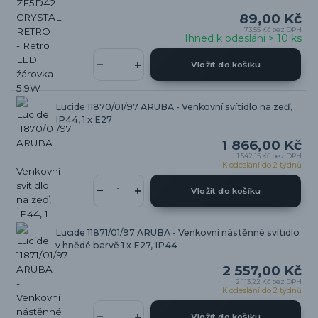
89,00 Kč
73,55 Kč
bez DPH
Ihned k odeslání > 10 ks
Vložit do košíku
Lucide 11870/01/97 ARUBA - Venkovní svítidlo na zeď,
IP44, 1 x E27
1 866,00 Kč
1 542,15 Kč
bez DPH
K odeslání do 2 týdnů
Vložit do košíku
Lucide 11871/01/97 ARUBA - Venkovní nástěnné svítidlo
v hnědé barvě 1 x E27, IP44
2 557,00 Kč
2 113,22 Kč
bez DPH
K odeslání do 2 týdnů
Vložit do košíku