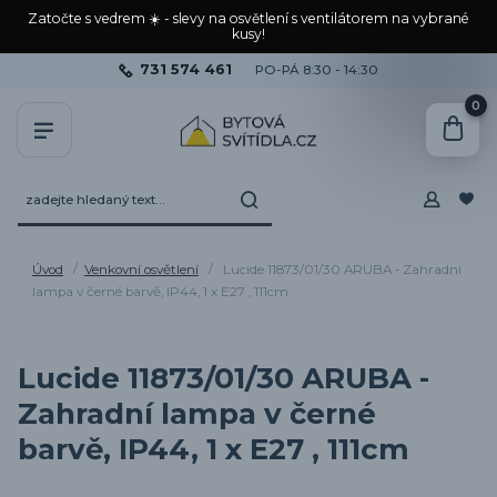
Zatočte s vedrem ☀️ - slevy na osvětlení s ventilátorem na vybrané
kusy!
731 574 461
PO-PÁ 8:30 - 14:30
0
Úvod
Venkovní osvětlení
Lucide 11873/01/30 ARUBA - Zahradní
lampa v černé barvě, IP44, 1 x E27 , 111cm
Lucide 11873/01/30 ARUBA -
Zahradní lampa v černé
barvě, IP44, 1 x E27 , 111cm