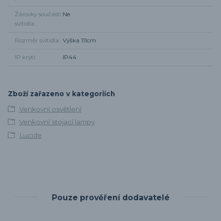
Žárovky součástí
Ne
svítidla
Rozměr svítidla
Výška 111cm
IP krytí
IP44
Zboží zařazeno v kategoriích
Venkovní osvětlení
Venkovní stojací lampy
Lucide
Pouze prověření dodavatelé