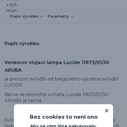
Popis výrobku
Parametry
Popis výrobku
Venkovní stojací lampa Lucide 11873/01/30
ARUBA
je precizní svítidlo od belgického výrobce svítidel
LUCIDE.
Barva venkovního svítidla Lucide 11873/01/30
ARUBA je černá.
Bez cookies to není ono
Svítidlo má zvýšené krytí proti vlhkosti IP44 a je
tedy vhodné na použití ve venkovních prostorách.
Aby se vám lépe nakupovalo,