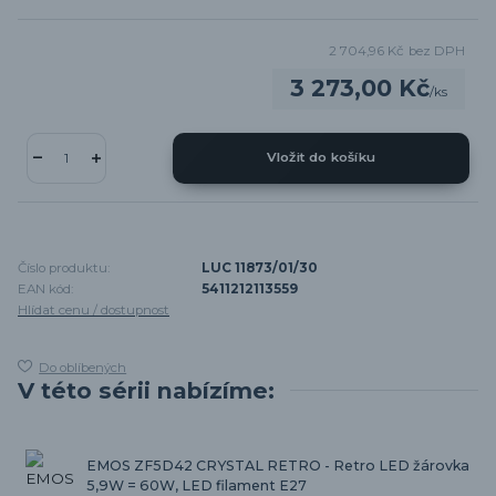
2 704,96 Kč
bez DPH
3 273,00 Kč
/
ks
Vložit do košíku
Číslo produktu:
LUC 11873/01/30
EAN kód:
5411212113559
Hlídat cenu / dostupnost
Do oblíbených
V této sérii nabízíme:
EMOS ZF5D42 CRYSTAL RETRO - Retro LED žárovka
5,9W = 60W, LED filament E27