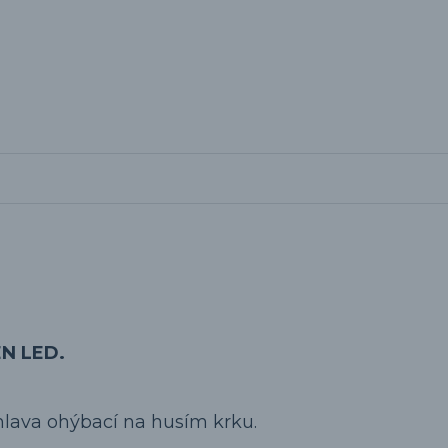
EN LED.
hlava ohýbací na husím krku.