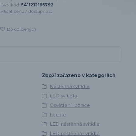
EAN kód:
5411212185792
Hlídat cenu / dostupnost
Do oblíbených
Zboží zařazeno v kategoriích
Nástěnná svítidla
LED svítidla
Osvětlení ložnice
Lucide
LED nástěnná svítidla
LED nástěnná svítidla