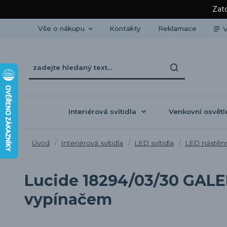
Zato
Vše o nákupu
Kontakty
Reklamace
V
Interiérová svítidla
Venkovní osvětl
Úvod
Interiérová svítidla
LED svítidla
LED nástěnná
Lucide 18294/03/30 GALEN
vypínačem