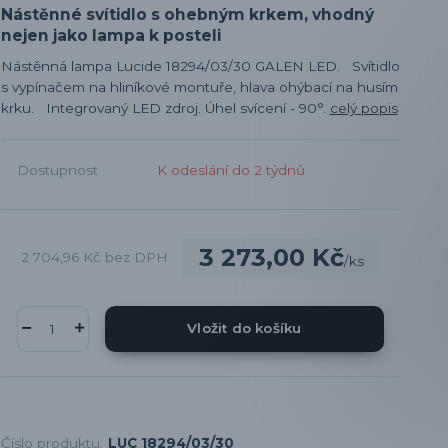
Nástěnné svítidlo s ohebným krkem, vhodný
nejen jako lampa k posteli
Nástěnná lampa Lucide 18294/03/30 GALEN LED. Svítidlo
s vypínačem na hliníkové montuře, hlava ohýbací na husím
krku. Integrovaný LED zdroj. Úhel svícení - 90°.
celý popis
Dostupnost
K odeslání do 2 týdnů
3 273,00 Kč
2 704,96 Kč
bez DPH
/
ks
Vložit do košíku
Číslo produktu:
LUC 18294/03/30