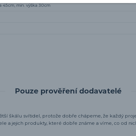
a 45cm, min. výška 30cm
Pouze prověření dodavatelé
ětší škálu svítidel, protože dobře chápeme, že každý projek
ele a jejich produkty, které dobře známe a víme, co od nic