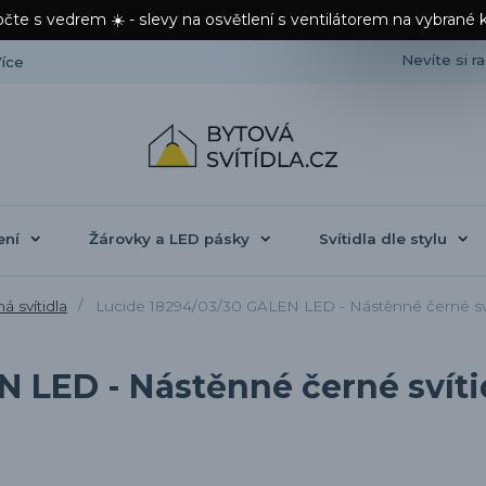
čte s vedrem ☀️ - slevy na osvětlení s ventilátorem na vybrané 
Nevíte si r
íce
ení
Žárovky a LED pásky
Svítidla dle stylu
 svítidla
Lucide 18294/03/30 GALEN LED - Nástěnné černé sví
 LED - Nástěnné černé svíti