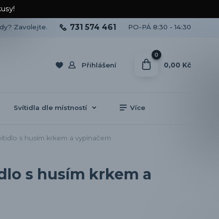
kusy!
731 574 461
ady? Zavolejte.
PO-PÁ 8:30 - 14:30
0
0,00 Kč
Přihlášení
Svítidla dle místností
Více
tidlo s husím krkem a vypínačem
dlo s husím krkem a