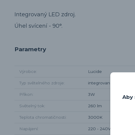
Integrovaný LED zdroj.
Úhel svícení - 90°.
Parametry
Výrobce
Lucide
Typ světelného zdroje
integrovaná LED
Příkon
3W
Aby 
Světelný tok
260 lm
Teplota chromatičnosti
3000K
Napájení
220 - 240V