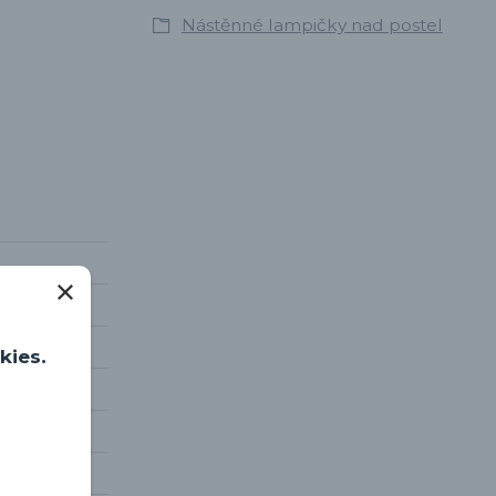
Nástěnné lampičky nad postel
kies.