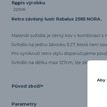
Popis výrobku
Retro závěsný lustr Rabalux 2585 NORA.
Materiál svítidla je černý kov v kombinaci 
Svítidlo na jednu žárovku E27, která není sou
Pro vyniknutí retro stylu doporučujeme použí
Svítidlo na délku max 127cm, lze zkrátit dle 
Aby 
Původ zboží
Parametry