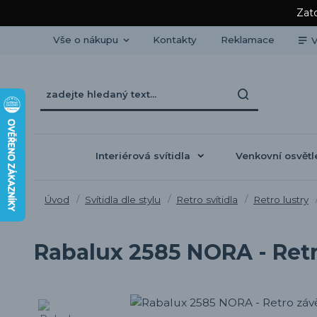
Zato
Vše o nákupu
Kontakty
Reklamace
V
Interiérová svítidla
Venkovní osvětl
Úvod
Svítidla dle stylu
Retro svítidla
Retro lustry
Rabalux 2585 NORA - Ret