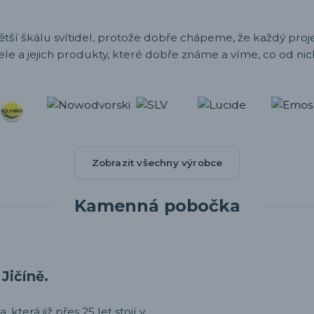
ětší škálu svítidel, protože dobře chápeme, že každý projek
ele a jejich produkty, které dobře známe a víme, co od nic
Zobrazit všechny výrobce
Kamenná pobočka
Jičíně.
 která již přes 25 let stojí v