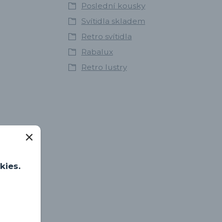
Poslední kousky
Svítidla skladem
Retro svítidla
Rabalux
Retro lustry
kies.