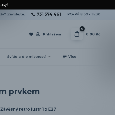
kusy!
731 574 461
ady? Zavolejte.
PO-PÁ 8:30 - 14:30
0
0,00 Kč
Přihlášení
Svítidla dle místností
Více
m
ným prvkem
Závěsný retro lustr 1 x E27