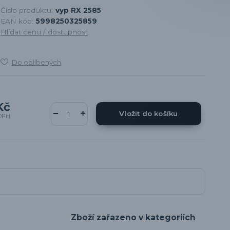
Číslo produktu:
vyp RX 2585
EAN kód:
5998250325859
Hlídat cenu / dostupnost
Do oblíbených
Kč
Vložit do košíku
DPH
Zboží zařazeno v kategoriích