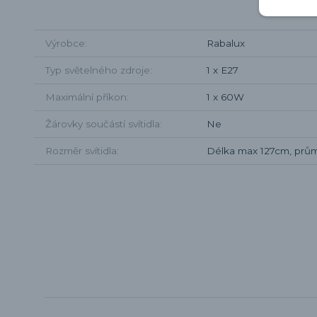
Výrobce
Rabalux
Typ světelného zdroje
1 x E27
Maximální příkon
1 x 60W
Žárovky součástí svítidla
Ne
Rozměr svítidla
Délka max 127cm, prů