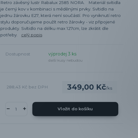
Retro závěsný lustr Rabalux 2585 NORA. Materiál svítidla
je černý kov v kombinaci s měděnými prvky. Svítidlo na
jednu žárovku E27, která není součástí. Pro vyniknutí retro
stylu doporučujeme použít retro žárovky - viz připojené
produkty. Svítidlo na délku max 127cm, lze zkrátit dle
potřeby.
celý popis
výprodej 3 ks
Dostupnost
další kusy nebudou
349,00 Kč
288,43 Kč
bez DPH
/
ks
Vložit do košíku