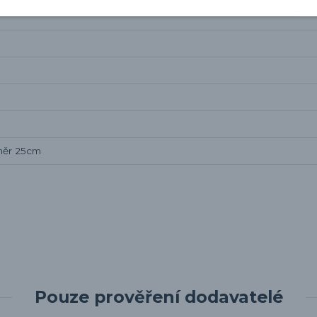
měr 25cm
Pouze prověření dodavatelé