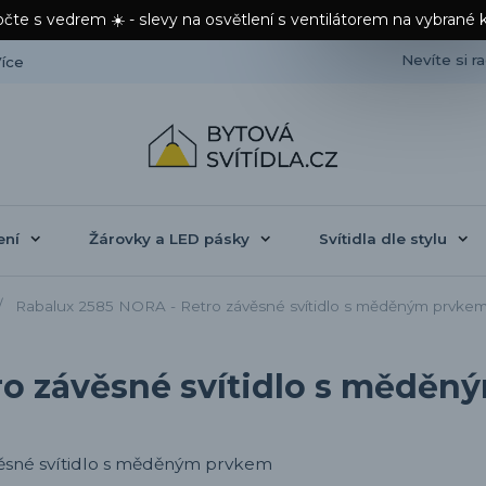
čte s vedrem ☀️ - slevy na osvětlení s ventilátorem na vybrané 
Nevíte si r
íce
ení
Žárovky a LED pásky
Svítidla dle stylu
Rabalux 2585 NORA - Retro závěsné svítidlo s měděným prvke
ro závěsné svítidlo s mědě