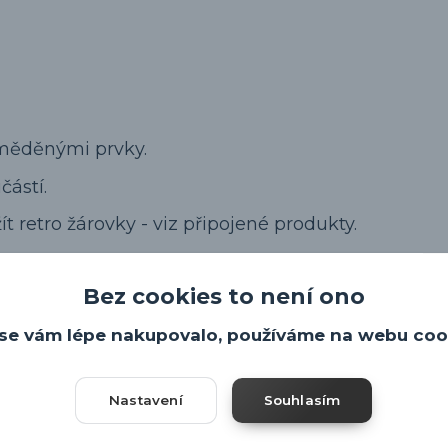
s měděnými prvky.
částí.
t retro žárovky - viz připojené produkty.
potřeby.
Bez cookies to není ono
se vám lépe nakupovalo, používáme na webu coo
Nastavení
Souhlasím