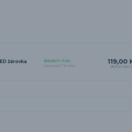
119,00 
skladem 6 ks
LED žárovka
Více kusů 7-10 dnů
98,35 Kč
bez 