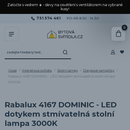
Zatočte s vedrem ☀️ - slevy na osvětlení s ventilátorem na vybrané
kusy!
731 574 461
PO-PÁ 8:30 - 14:30
0
Úvod
Interiérová svítidla
Stolní lampy
Dotykové lampičky
Rabalux 4167 DOMINIC - LED dotykem stmívatelná stolní lampa
3000K
Rabalux 4167 DOMINIC - LED
dotykem stmívatelná stolní
lampa 3000K