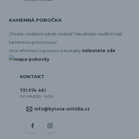
KAMENNÁ POBOČKA
Chcete osvětlení vybrat osobně? Neváhejte navšítvit naší
kamennou provozovnu!
naleznete zde
Více informací o provozu a kontakty
KONTAKT
731 574 461
PO-PÁ 8:30 - 14:30
info@bytova-svitidla.cz