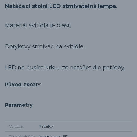
Natáčecí stolní LED stmívatelná lampa.
Materiál svítidla je plast.
Dotykový stmívač na svítidle.
LED na husím krku, lze natáčet dle potřeby.
Původ zboží
Parametry
Výrobce
Rabalux
Typ světelného
integrované LED