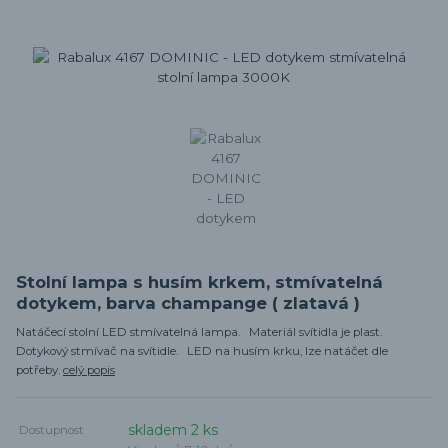
Stolní lampa s husím krkem, stmívatelná
dotykem, barva champange ( zlatavá )
Natáčecí stolní LED stmívatelná lampa. Materiál svítidla je plast.
Dotykový stmívač na svítidle. LED na husím krku, lze natáčet dle
potřeby.
celý popis
skladem 2 ks
Dostupnost