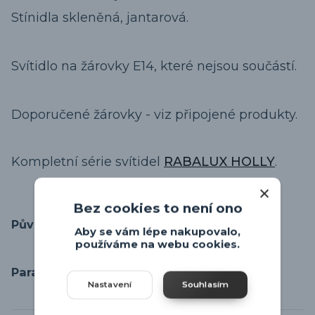
Stínidla skleněná, jantarová.
Svítidlo na žárovky E14, které nejsou součástí.
Doporučené žárovky - viz připojené produkty.
Kompletní série svítidel
RABALUX HOLLY
.
Bez cookies to není ono
Původ zboží
Aby se vám lépe nakupovalo,
používáme na webu cookies.
Parametry
Nastavení
Souhlasím