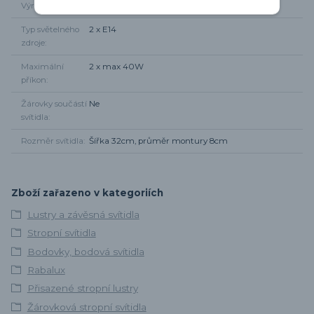
Výrobce
Rabalux
Typ světelného
2 x E14
zdroje
Maximální
2 x max 40W
příkon
Žárovky součástí
Ne
svítidla
Rozměr svítidla
Šířka 32cm, průměr montury 8cm
Zboží zařazeno v kategoriích
Lustry a závěsná svítidla
Stropní svítidla
Bodovky, bodová svítidla
Rabalux
Přisazené stropní lustry
Žárovková stropní svítidla