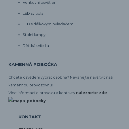
Venkovní osvětlení
LED svítidla
LED s dálkovým ovladačem
Stolní lampy
Dětská svítidla
KAMENNÁ POBOČKA
Chcete osvětlení vybrat osobně? Neváhejte navšítvit naší
kamennou provozovnu!
naleznete zde
Více informací o provozu a kontakty
KONTAKT