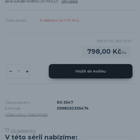
série svítidel RABALUX HOLLY.
celý popis
Dostupnost
K odeslání za 7-10 dnů
659,50 Kč
bez DPH
798,00 Kč
/
ks
Vložit do košíku
Číslo produktu:
RX 5547
EAN kód:
5998250355474
Hlídat cenu / dostupnost
Do oblíbených
V této sérii nabízíme: