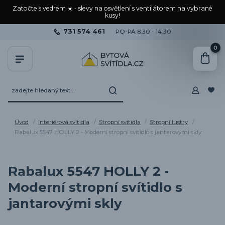
Zatočte s vedrem ☀️ - slevy na osvětlení s ventilátorem na vybrané
kusy!
731 574 461
PO-PÁ 8:30 - 14:30
0
Úvod
Interiérová svítidla
Stropní svítidla
Stropní lustry
Rabalux 5547 HOLLY 2 - Moderní stropní svítidlo s jantarovými skly
Rabalux 5547 HOLLY 2 -
Moderní stropní svítidlo s
jantarovými skly