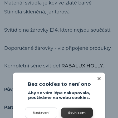
Materiál svítidla je kov ve zlaté barvě.
Stínidla skleněná, jantarová.
Svítidlo na žárovky E14, které nejsou součástí.
Doporučené žárovky - viz připojené produkty.
Kompletní série svítidel
RABALUX HOLLY
.
Bez cookies to není ono
Původ zboží
Aby se vám lépe nakupovalo,
používáme na webu cookies.
Parametry
Nastavení
Souhlasím