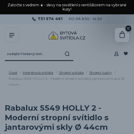
Zatočte s vedrem ☀️ - slevy na osvětlení s ventilátorem na vybrané
kusy!
731 574 461
PO-PÁ 8:30 - 14:30
0
Úvod
Interiérová svítidla
Stropní svítidla
Stropní lustry
Rabalux 5549 HOLLY 2 - Moderní stropní svítidlo s jantarovými skly Ø
44cm
Rabalux 5549 HOLLY 2 -
Moderní stropní svítidlo s
jantarovými skly Ø 44cm