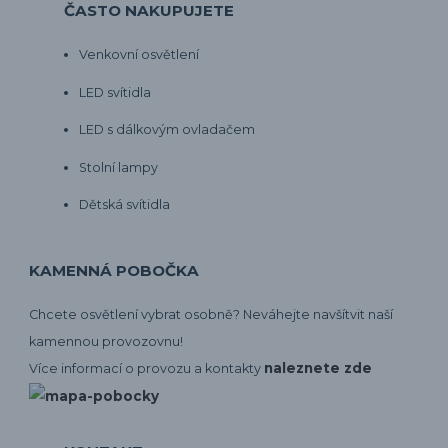
ČASTO NAKUPUJETE
Venkovní osvětlení
LED svítidla
LED s dálkovým ovladačem
Stolní lampy
Dětská svítidla
KAMENNÁ POBOČKA
Chcete osvětlení vybrat osobně? Neváhejte navšítvit naší
kamennou provozovnu!
naleznete zde
Více informací o provozu a kontakty