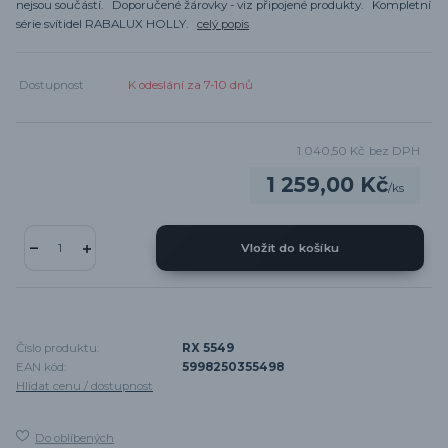
nejsou součástí. Doporučené žárovky - viz připojené produkty. Kompletní
série svítidel RABALUX HOLLY.
celý popis
Dostupnost
K odeslání za 7-10 dnů
1 040,50 Kč
bez DPH
1 259,00 Kč
/
ks
Vložit do košíku
Číslo produktu:
RX 5549
EAN kód:
5998250355498
Hlídat cenu / dostupnost
Do oblíbených