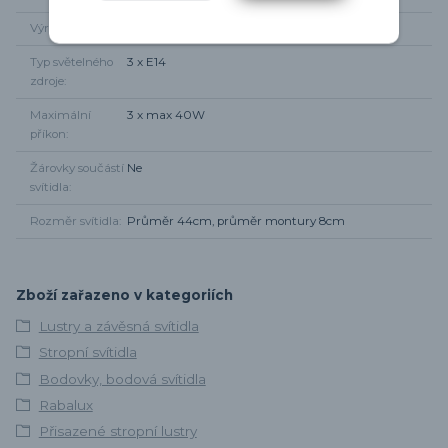
Výrobce
Rabalux
Typ světelného
3 x E14
zdroje
Maximální
3 x max 40W
příkon
Žárovky součástí
Ne
svítidla
Rozměr svítidla
Průměr 44cm, průměr montury 8cm
Zboží zařazeno v kategoriích
Lustry a závěsná svítidla
Stropní svítidla
Bodovky, bodová svítidla
Rabalux
Přisazené stropní lustry