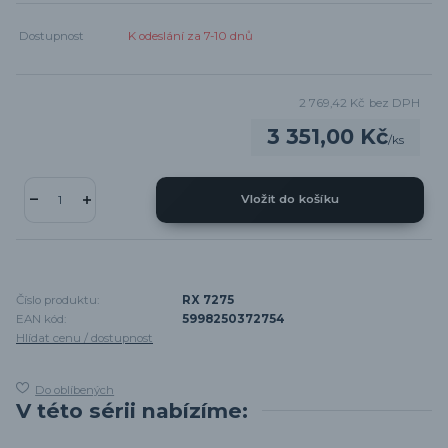
Dostupnost
K odeslání za 7-10 dnů
2 769,42 Kč
bez DPH
3 351,00 Kč
/
ks
Vložit do košíku
Číslo produktu:
RX 7275
EAN kód:
5998250372754
Hlídat cenu / dostupnost
Do oblíbených
V této sérii nabízíme: