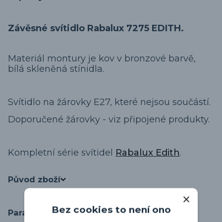
Závěsné svítidlo Rabalux 7275 EDITH.
Materiál montury je kov v bronzové barvě,
bílá skleněná stínidla.
Svítidlo na žárovky E27, které nejsou součástí.
Doporučené žárovky - viz připojené produkty.
Kompletní série svítidel
Rabalux Edith
.
Původ zboží
Bez cookies to není ono
Parametry