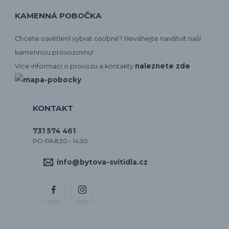
KAMENNÁ POBOČKA
Chcete osvětlení vybrat osobně? Neváhejte navšítvit naší
kamennou provozovnu!
naleznete zde
Více informací o provozu a kontakty
KONTAKT
731 574 461
PO-PÁ 8:30 - 14:30
info@bytova-svitidla.cz