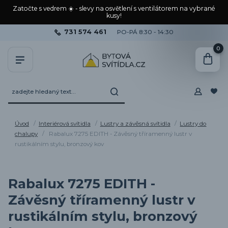
Zatočte s vedrem ☀️ - slevy na osvětlení s ventilátorem na vybrané
kusy!
731 574 461
PO-PÁ 8:30 - 14:30
0
Úvod
Interiérová svítidla
Lustry a závěsná svítidla
Lustry do
chalupy
Rabalux 7275 EDITH - Závěsný tříramenný lustr v
rustikálním stylu, bronzový kov
Rabalux 7275 EDITH -
Závěsný tříramenný lustr v
rustikálním stylu, bronzový