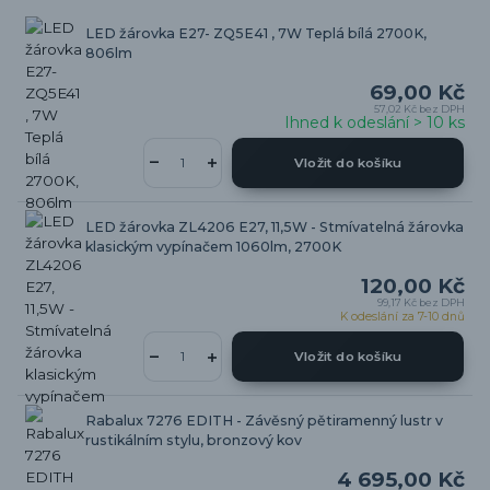
LED žárovka E27- ZQ5E41 , 7W Teplá bílá 2700K,
806lm
69,00 Kč
57,02 Kč
bez DPH
Ihned k odeslání > 10 ks
Vložit do košíku
LED žárovka ZL4206 E27, 11,5W - Stmívatelná žárovka
klasickým vypínačem 1060lm, 2700K
120,00 Kč
99,17 Kč
bez DPH
K odeslání za 7-10 dnů
Vložit do košíku
Rabalux 7276 EDITH - Závěsný pětiramenný lustr v
rustikálním stylu, bronzový kov
4 695,00 Kč