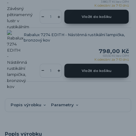
3 880,17 Kč
bez DPH
K odeslání za 7-10 dnů
Vložit do košíku
Rabalux 7274 EDITH - Nástěnná rustikální lampička,
bronzový kov
798,00 Kč
659,50 Kč
bez DPH
K odeslání za 7-10 dnů
Vložit do košíku
Popis výrobku
Parametry
Popis výrobku