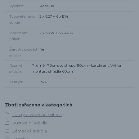
Výrobce
Rabalux
Typ světelného
2 x E27 + 6 x E14
zdroje
Maximální
2 x 60W + 6 x 40W
příkon
Žárovky součástí
Ne
svítidla
Rozměr
Průměr 70cm, od stropu 110cm - lze zkrátit. Výška
svítidla
montury stínidla 60cm
IP krytí
Ip20
Zboží zařazeno v kategoriích
Lustry a závěsná svítidla
Rustikální svítidla
Zámecká svítidla