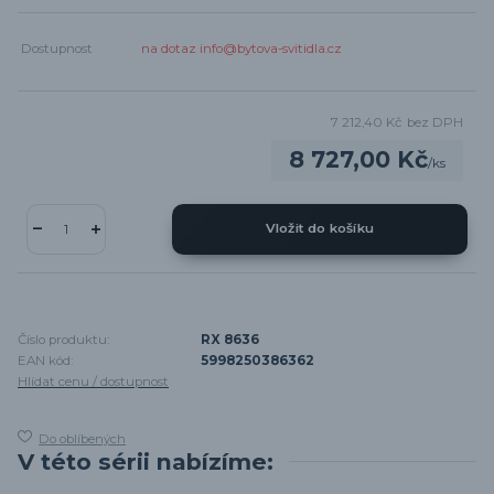
Dostupnost
na dotaz info@bytova-svitidla.cz
7 212,40 Kč
bez DPH
8 727,00 Kč
/
ks
Vložit do košíku
Číslo produktu:
RX 8636
EAN kód:
5998250386362
Hlídat cenu / dostupnost
Do oblíbených
V této sérii nabízíme: