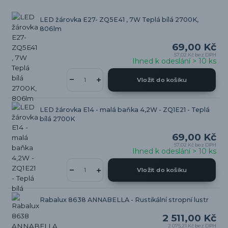
LED žárovka E27- ZQ5E41 , 7W Teplá bílá 2700K,
806lm
69,00 Kč
57,02 Kč
bez DPH
Ihned k odeslání > 10 ks
Vložit do košíku
LED žárovka E14 - malá baňka 4,2W - ZQ1E21 - Teplá
bílá 2700K
69,00 Kč
57,02 Kč
bez DPH
Ihned k odeslání > 10 ks
Vložit do košíku
Rabalux 8638 ANNABELLA - Rustikální stropní lustr
2 511,00 Kč
2 075,21 Kč
bez DPH