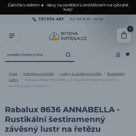
Zatočte s vedrem ☀️ - slevy na osvětlení s ventilátorem na vybrané
kusy!
731 574 461
PO-PÁ 8:30 - 14:30
0
Úvod
Interiérová svítidla
Lustry a závěsná svítidla
Rustikální
lustry
Rabalux 8636 ANNABELLA - Rustikální šestiramenný
závěsný lustr na řetězu
Rabalux 8636 ANNABELLA -
Rustikální šestiramenný
závěsný lustr na řetězu