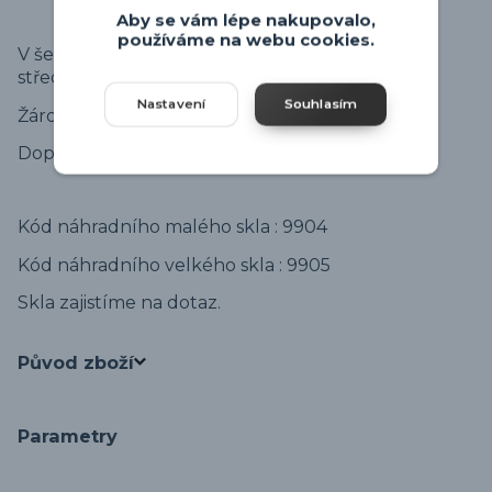
Aby se vám lépe nakupovalo,
používáme na webu cookies.
V šesti ramenech budou svítit žárovky E14, ve
středovém skle budou 2 x E27.
Nastavení
Souhlasím
Žárovky nejsou součástí.
Doporučené žárovky - viz připojené produkty.
Kód náhradního malého skla : 9904
Kód náhradního velkého skla : 9905
Skla zajistíme na dotaz.
Původ zboží
Parametry