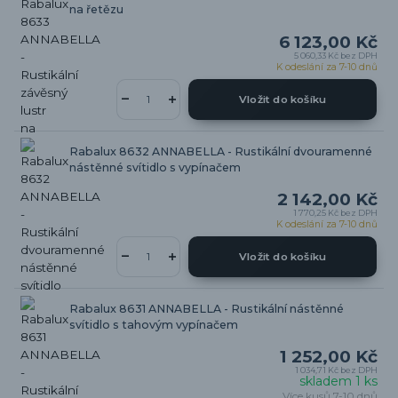
na řetězu
6 123,00 Kč
5 060,33 Kč
bez DPH
K odeslání za 7-10 dnů
Vložit do košíku
Rabalux 8632 ANNABELLA - Rustikální dvouramenné
nástěnné svítidlo s vypínačem
2 142,00 Kč
1 770,25 Kč
bez DPH
K odeslání za 7-10 dnů
Vložit do košíku
Rabalux 8631 ANNABELLA - Rustikální nástěnné
svítidlo s tahovým vypínačem
1 252,00 Kč
1 034,71 Kč
bez DPH
skladem 1 ks
Více kusů 7-10 dnů