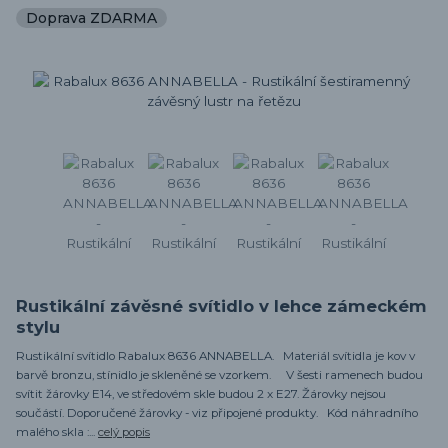
Doprava ZDARMA
Rustikální závěsné svítidlo v lehce zámeckém
stylu
Rustikální svítidlo Rabalux 8636 ANNABELLA. Materiál svítidla je kov v
barvě bronzu, stínidlo je skleněné se vzorkem. V šesti ramenech budou
svítit žárovky E14, ve středovém skle budou 2 x E27. Žárovky nejsou
součástí. Doporučené žárovky - viz připojené produkty. Kód náhradního
malého skla :...
celý popis