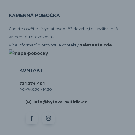
KAMENNÁ POBOČKA
Chcete osvětlení vybrat osobně? Neváhejte navšítvit naší
kamennou provozovnu!
naleznete zde
Více informací o provozu a kontakty
KONTAKT
731 574 461
PO-PÁ 8:30 - 14:30
info@bytova-svitidla.cz