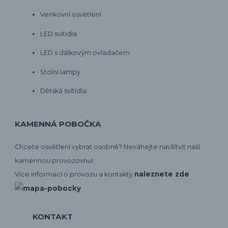
Venkovní osvětlení
LED svítidla
LED s dálkovým ovladačem
Stolní lampy
Dětská svítidla
KAMENNÁ POBOČKA
Chcete osvětlení vybrat osobně? Neváhejte navšítvit naší
kamennou provozovnu!
naleznete zde
Více informací o provozu a kontakty
KONTAKT