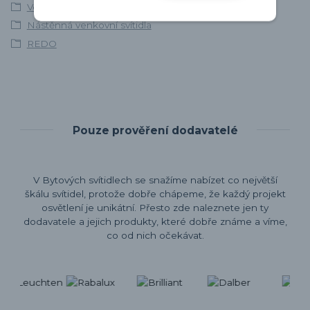
Venkovní osvětlení
Nástěnná venkovní svítidla
REDO
Pouze prověření dodavatelé
V Bytových svítidlech se snažíme nabízet co největší
škálu svítidel, protože dobře chápeme, že každý projekt
osvětlení je unikátní. Přesto zde naleznete jen ty
dodavatele a jejich produkty, které dobře známe a víme,
co od nich očekávat.