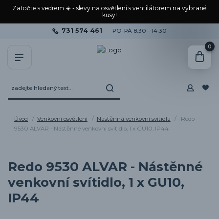
Zatočte s vedrem ☀️ - slevy na osvětlení s ventilátorem na vybrané
kusy!
731 574 461
PO-PÁ 8:30 - 14:30
0
Úvod
Venkovní osvětlení
Nástěnná venkovní svítidla
Redo
9530 ALVAR - Nástěnné venkovní svítidlo, 1 x GU10, IP44
Redo 9530 ALVAR - Nástěnné
venkovní svítidlo, 1 x GU10,
IP44