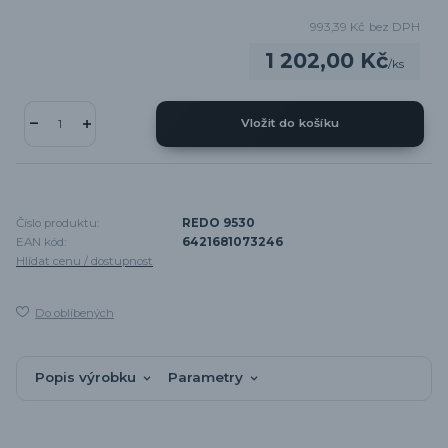
993,39 Kč
bez DPH
1 202,00 Kč
/
ks
Vložit do košíku
Číslo produktu:
REDO 9530
EAN kód:
6421681073246
Hlídat cenu / dostupnost
Do oblíbených
Popis výrobku
Parametry