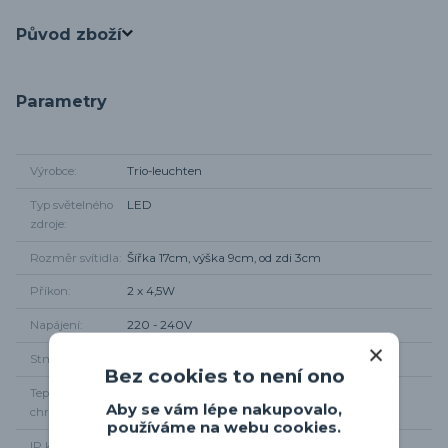
Původ zboží
Parametry
Výrobce
Trio-leuchten
Typ světelného
LED
zdroje
Rozměr svítidla
Šířka 17cm, výška 9cm, od zdi 3cm
Příkon
2 x 4,5W
Napájení
220 - 240V
Stmívání
NE
Bez cookies to není ono
Teplota
3000K
Aby se vám lépe nakupovalo,
chromatičnosti
používáme na webu cookies.
IP krytí
IP54