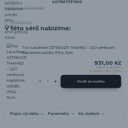
EAN kód:
4017807337600
Hlídat cenu / dostupnost
Do oblíbených
V této sérii nabízíme:
Trio Leuchten 227560231 THAMES - LED venkovní
nástěnné svítidlo IP54, 11cm
931,00 Kč
769,42 Kč
bez DPH
K odeslání do 2 týdnů
Vložit do košíku
Popis výrobku
Parametry
Ke stažení