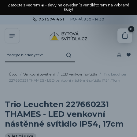
Zatočte s vedrem ☀️ - slevy na osvětlení s ventilátorem na vybrané
kusy!
731 574 461
PO-PÁ 8:30 - 14:30
0
Úvod
Venkovní osvětlení
LED venkovní svítidla
Trio Leuchten
227660231 THAMES - LED venkovní nástěnné svítidlo IP54, 17cm
Trio Leuchten 227660231
THAMES - LED venkovní
nástěnné svítidlo IP54, 17cm
5 let záruka