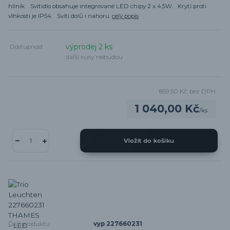
hliník. Svítidlo obsahuje integrované LED chipy 2 x 4,5W. Krytí proti
vlhkosti je IP54. Svítí dolů i nahoru.
celý popis
výprodej 2 ks
Dostupnost
další kusy nebudou
859,50 Kč
bez DPH
1 040,00 Kč
/
ks
Vložit do košíku
Číslo produktu:
vyp 227660231