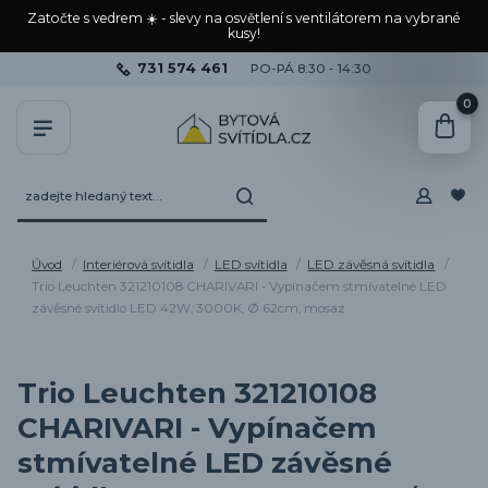
Zatočte s vedrem ☀️ - slevy na osvětlení s ventilátorem na vybrané
kusy!
731 574 461
PO-PÁ 8:30 - 14:30
0
Úvod
Interiérová svítidla
LED svítidla
LED závěsná svítidla
Trio Leuchten 321210108 CHARIVARI - Vypínačem stmívatelné LED
závěsné svítidlo LED 42W, 3000K, Ø 62cm, mosaz
Trio Leuchten 321210108
CHARIVARI - Vypínačem
stmívatelné LED závěsné