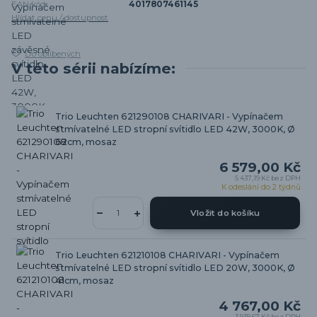
EAN kód:
4017807461145
Hlídat cenu / dostupnost
Do oblíbených
V této sérii nabízíme:
Trio Leuchten 621290108 CHARIVARI - Vypínačem
stmívatelné LED stropní svítidlo LED 42W, 3000K, Ø
62cm, mosaz
6 579,00 Kč
5 437,19 Kč
bez DPH
K odeslání do 2 týdnů
Vložit do košíku
Trio Leuchten 621210108 CHARIVARI - Vypínačem
stmívatelné LED stropní svítidlo LED 20W, 3000K, Ø
41cm, mosaz
4 767,00 Kč
3 939,67 Kč
bez DPH