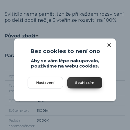
Svítidlo nemá paměť, tzn že při každém rozsvícení
po delší době než je 5 vteřin se rozsvítí na 100%.
Původ zboží
Bez cookies to není ono
Parametry
Aby se vám lépe nakupovalo,
používáme na webu cookies.
Výrobce
Trio-leuchten
Nastavení
Souhlasím
Typ světelného
integrované LED
zdroje
Příkon
42W
Světelný tok
5100lm
Teplota
3000K
chromatičnosti