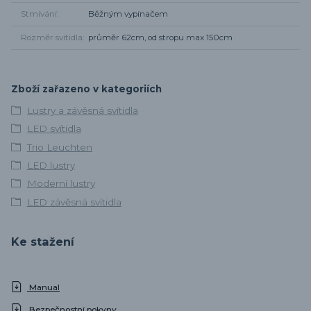
Stmívání
Běžným vypínačem
Rozměr svítidla
průměr 62cm, od stropu max 150cm
Zboží zařazeno v kategoriích
Lustry a závěsná svítidla
LED svítidla
Trio Leuchten
LED lustry
Moderní lustry
LED závěsná svítidla
Ke stažení
Manual
Bezpečnostní pokyny