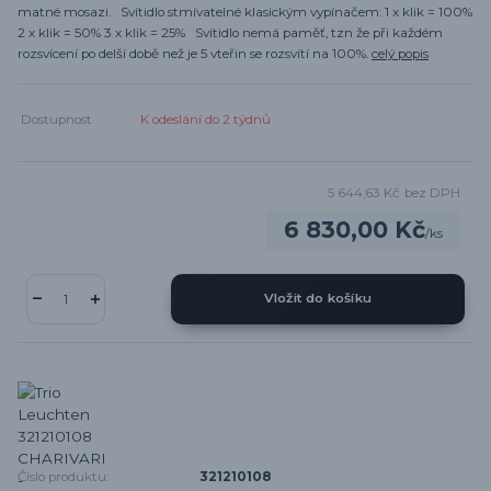
matné mosazi. Svítidlo stmívatelné klasickým vypínačem: 1 x klik = 100%
2 x klik = 50% 3 x klik = 25% Svítidlo nemá paměť, tzn že při každém
rozsvícení po delší době než je 5 vteřin se rozsvítí na 100%.
celý popis
Dostupnost
K odeslání do 2 týdnů
5 644,63 Kč
bez DPH
6 830,00 Kč
/
ks
Vložit do košíku
Číslo produktu:
321210108