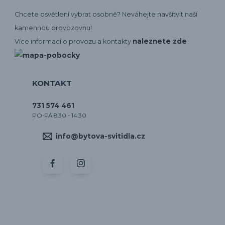
Chcete osvětlení vybrat osobně? Neváhejte navšítvit naší
kamennou provozovnu!
naleznete zde
Více informací o provozu a kontakty
KONTAKT
731 574 461
PO-PÁ 8:30 - 14:30
info@bytova-svitidla.cz
by CORA osvětlení