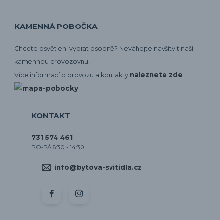
KAMENNÁ POBOČKA
Chcete osvětlení vybrat osobně? Neváhejte navšítvit naší
kamennou provozovnu!
naleznete zde
Více informací o provozu a kontakty
KONTAKT
731 574 461
PO-PÁ 8:30 - 14:30
info@bytova-svitidla.cz