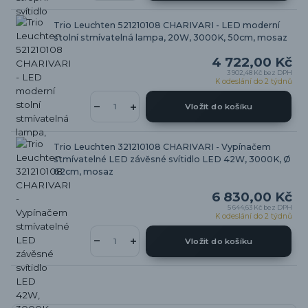
Trio Leuchten 521210108 CHARIVARI - LED moderní
stolní stmívatelná lampa, 20W, 3000K, 50cm, mosaz
4 722,00 Kč
3 902,48 Kč
bez DPH
K odeslání do 2 týdnů
Vložit do košíku
Trio Leuchten 321210108 CHARIVARI - Vypínačem
stmívatelné LED závěsné svítidlo LED 42W, 3000K, Ø
62cm, mosaz
6 830,00 Kč
5 644,63 Kč
bez DPH
K odeslání do 2 týdnů
Vložit do košíku