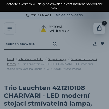
Zatočte s vedrem ☀️ - slevy na osvětlení s ventilátorem na vybrané
kusy!
731 574 461
PO-PÁ 8:30 - 14:30
0
Úvod
Interiérová svítidla
Stojací lampy
Stmívatelné stojací
lampy
Trio Leuchten 421210108 CHARIVARI - LED moderní
stojací stmívatelná lampa, 31W, 3000K, 175cm, mosaz
Trio Leuchten 421210108
CHARIVARI - LED moderní
stojací stmívatelná lampa,