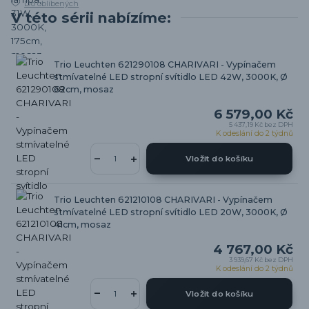
Do oblíbených
V této sérii nabízíme:
Trio Leuchten 621290108 CHARIVARI - Vypínačem
stmívatelné LED stropní svítidlo LED 42W, 3000K, Ø
62cm, mosaz
6 579,00 Kč
5 437,19 Kč
bez DPH
K odeslání do 2 týdnů
Vložit do košíku
Trio Leuchten 621210108 CHARIVARI - Vypínačem
stmívatelné LED stropní svítidlo LED 20W, 3000K, Ø
41cm, mosaz
4 767,00 Kč
3 939,67 Kč
bez DPH
K odeslání do 2 týdnů
Vložit do košíku