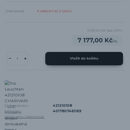
Dostupnost
K odeslání do 2 týdnů
5 931,40 Kč
bez DPH
7 177,00 Kč
/
ks
Vložit do košíku
Číslo produktu:
421210108
EAN kód:
4017807461169
Hlídat cenu / dostupnost