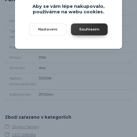
Aby se vám lépe nakupovalo,
používáme na webu cookies.
Výrobce
Trio-leuchten
Nastavení
Souhlasím
Typ světelného
integrované LED
zdroje
Rozměr svítidla
průměr 52cm, výška 175cm
Příkon
31W
Stmívání
Ano
Teplota
3000K
chromatičnosti
Světelný tok
3700lm
Zboží zařazeno v kategoriích
Stojací lampy
LED svítidla