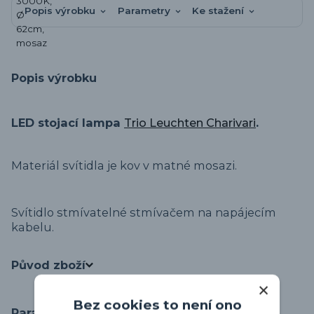
Popis výrobku
Parametry
Ke stažení
Popis výrobku
LED stojací lampa
Trio Leuchten Charivari
.
Materiál svítidla je kov v matné mosazi.
Svítidlo stmívatelné stmívačem na napájecím
kabelu.
Původ zboží
Bez cookies to není ono
Parametry