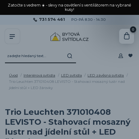
Zatočte s vedrem ☀️ - slevy na osvětlení s ventilátorem na vybrané
kusy!
731 574 461
PO-PÁ 8:30 - 14:30
0
Úvod
Interiérová svítidla
LED svítidla
LED závěsná svítidla
Trio Leuchten 371010408 LEVISTO - Stahovací mosazný lustr nad
jídelní stůl + LED žárovky
Trio Leuchten 371010408
LEVISTO - Stahovací mosazný
lustr nad jídelní stůl + LED