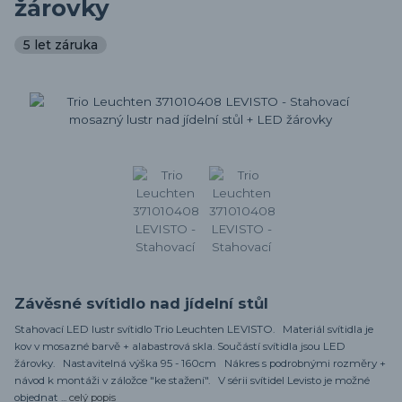
žárovky
5 let záruka
Závěsné svítidlo nad jídelní stůl
Stahovací LED lustr svítidlo Trio Leuchten LEVISTO. Materiál svítidla je
kov v mosazné barvě + alabastrová skla. Součástí svítidla jsou LED
žárovky. Nastavitelná výška 95 - 160cm Nákres s podrobnými rozměry +
návod k montáži v záložce "ke stažení". V sérii svítidel Levisto je možné
objednat ...
celý popis