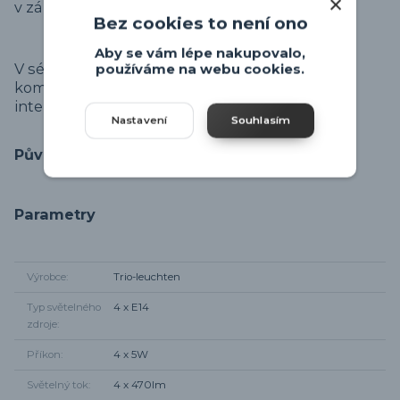
v záložce "ke stažení".
Bez cookies to není ono
Aby se vám lépe nakupovalo,
V sérii svítidel Levisto je možné objednat
používáme na webu cookies.
kompletní sérii svítidel pro jednotný design v
interiéru.
Nastavení
Souhlasím
Původ zboží
Parametry
Výrobce
Trio-leuchten
Typ světelného
4 x E14
zdroje
Příkon
4 x 5W
Světelný tok
4 x 470lm