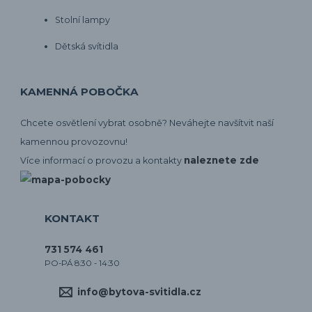
Stolní lampy
Dětská svítidla
KAMENNÁ POBOČKA
Chcete osvětlení vybrat osobně? Neváhejte navšítvit naší
kamennou provozovnu!
naleznete zde
Více informací o provozu a kontakty
KONTAKT
731 574 461
PO-PÁ 8:30 - 14:30
info@bytova-svitidla.cz