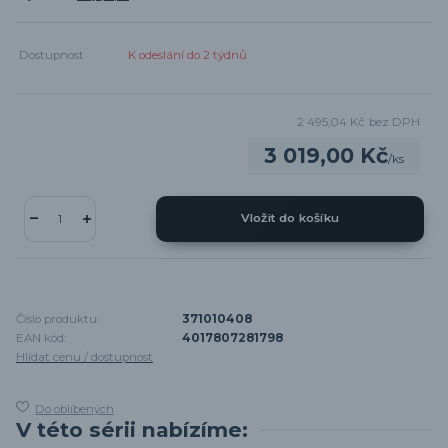
Dostupnost
K odeslání do 2 týdnů
2 495,04 Kč
bez DPH
3 019,00 Kč
/
ks
Vložit do košíku
Číslo produktu:
371010408
EAN kód:
4017807281798
Hlídat cenu / dostupnost
Do oblíbených
V této sérii nabízíme: