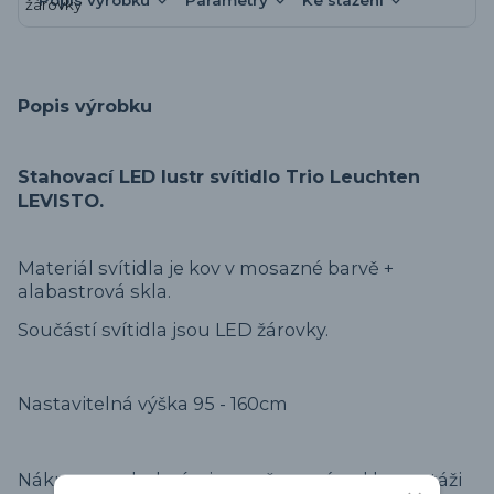
Popis výrobku
Parametry
Ke stažení
Popis výrobku
Stahovací LED lustr svítidlo Trio Leuchten
LEVISTO.
Materiál svítidla je kov v mosazné barvě +
alabastrová skla.
Součástí svítidla jsou LED žárovky.
Nastavitelná výška 95 - 160cm
Nákres s podrobnými rozměry + návod k montáži