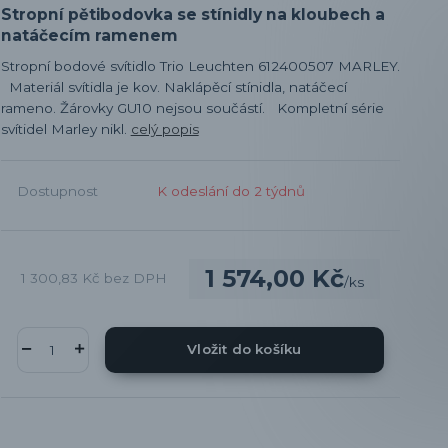
Stropní pětibodovka se stínidly na kloubech a
natáčecím ramenem
Stropní bodové svítidlo Trio Leuchten 612400507 MARLEY.
Materiál svítidla je kov. Naklápěcí stínidla, natáčecí
rameno. Žárovky GU10 nejsou součástí. Kompletní série
svítidel Marley nikl.
celý popis
Dostupnost
K odeslání do 2 týdnů
1 574,00 Kč
1 300,83 Kč
bez DPH
/
ks
Vložit do košíku