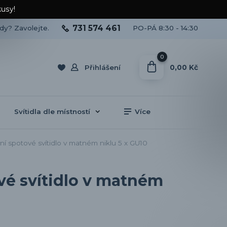
kusy!
731 574 461
ady? Zavolejte.
PO-PÁ 8:30 - 14:30
0
0,00 Kč
Přihlášení
Svítidla dle místností
Více
í spotové svítidlo v matném niklu 5 x GU10
vé svítidlo v matném