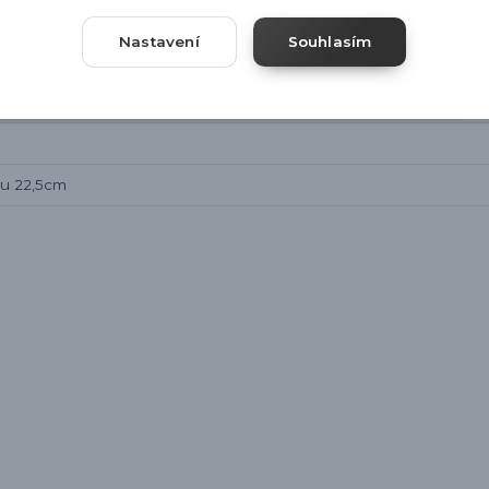
Nastavení
Souhlasím
opu 22,5cm