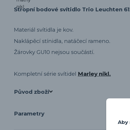
Stropní bodové svítidlo Trio Leuchten
Materiál svítidla je kov.
Naklápěcí stínidla, natáčecí rameno.
Žárovky GU10 nejsou součástí.
Kompletní série svítidel
Marley nikl.
Původ zboží
Parametry
Aby 