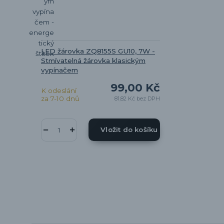
LED žárovka ZQ8155S GU10, 7W -
Stmívatelná žárovka klasickým
vypínačem
99,00 Kč
K odeslání
za 7-10 dnů
81,82 Kč
bez DPH
Vložit do košíku