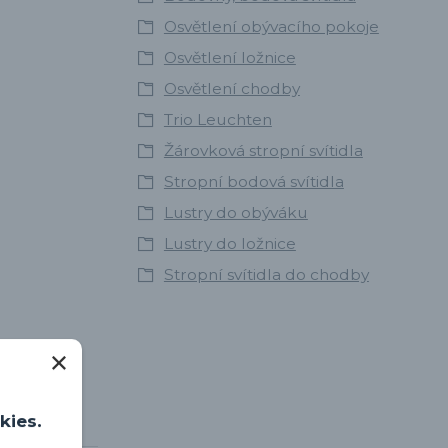
Osvětlení obývacího pokoje
Osvětlení ložnice
Osvětlení chodby
Trio Leuchten
Žárovková stropní svítidla
Stropní bodová svítidla
Lustry do obýváku
Lustry do ložnice
Stropní svítidla do chodby
kies.