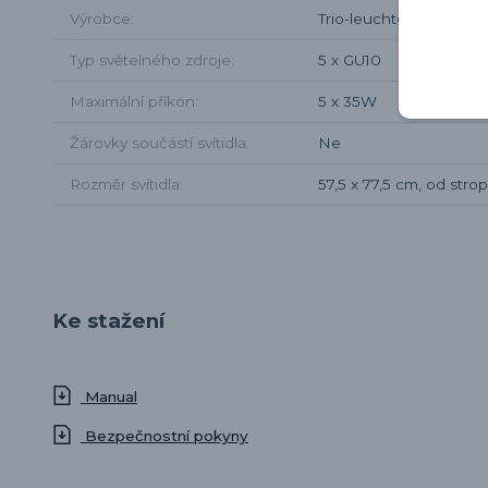
Výrobce
Trio-leuchten
Typ světelného zdroje
5 x GU10
Maximální příkon
5 x 35W
Žárovky součástí svítidla
Ne
Rozměr svítidla
57,5 x 77,5 cm, od str
Ke stažení
Manual
Bezpečnostní pokyny