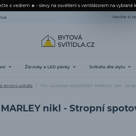
čte s vedrem ☀️ - slevy na osvětlení s ventilátorem na vybrané 
Nevíte si r
íce
ení
Žárovky a LED pásky
Svítidla dle stylu
 stropní svítidla
Trio Leuchten 612400507 MARLEY nikl - Stropn
MARLEY nikl - Stropní spoto