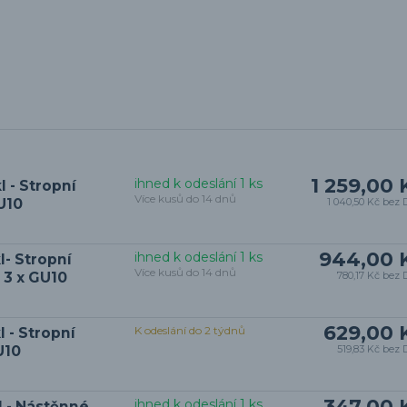
1 259,00 
ihned k odeslání 1 ks
 - Stropní
Více kusů do 14 dnů
U10
1 040,50 Kč
bez 
944,00 
ihned k odeslání 1 ks
- Stropní
Více kusů do 14 dnů
 3 x GU10
780,17 Kč
bez 
629,00 
K odeslání do 2 týdnů
 - Stropní
U10
519,83 Kč
bez 
347,00 
ihned k odeslání 1 ks
 - Nástěnné