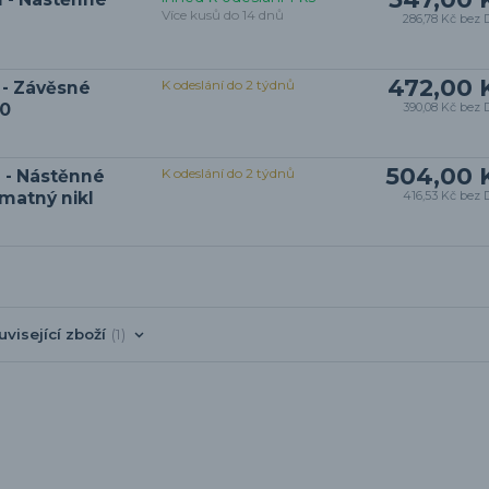
Více kusů do 14 dnů
286,78 Kč
bez 
472,00 
K odeslání do 2 týdnů
 - Závěsné
10
390,08 Kč
bez 
504,00 
K odeslání do 2 týdnů
 - Nástěnné
 matný nikl
416,53 Kč
bez 
uvisející zboží
1