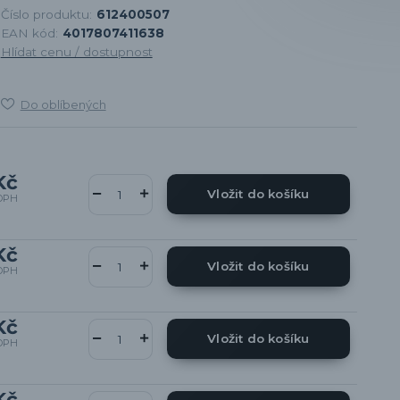
Číslo produktu:
612400507
EAN kód:
4017807411638
Hlídat cenu / dostupnost
Do oblíbených
Kč
Vložit do košíku
DPH
Kč
Vložit do košíku
DPH
Kč
Vložit do košíku
DPH
Kč