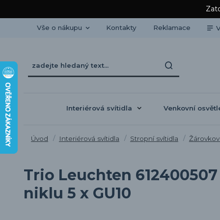
Zato
Vše o nákupu
Kontakty
Reklamace
V
Interiérová svítidla
Venkovní osvětl
Úvod
Interiérová svítidla
Stropní svítidla
Žárovková
Trio Leuchten 612400507 
niklu 5 x GU10