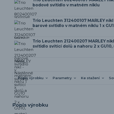
bodové svítidlo v matném niklu
Trio Leuchten 312400107 MARLEY nikl
barové svítidlo v matném niklu 1 x GU
Trio Leuchten 212400207 MARLEY nikl
svítidlo svítící dolů a nahoru 2 x GU10,
Popis výrobku
Parametry
Ke stažení
So
Popis výrobku