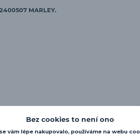
 612400507 MARLEY.
Bez cookies to není ono
se vám lépe nakupovalo, používáme na webu coo