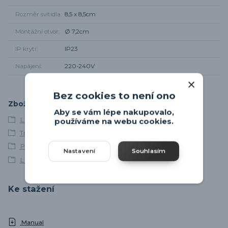
Rozměr svítidla
8,5 x 8,5cm
Montážní otvor
Ø 7,2cm
IP krytí
IP23
Napájení
220-240V
Bez cookies to není ono
Zboží zařazeno v kategoriích
Aby se vám lépe nakupovalo,
LED svítidla
používáme na webu cookies.
Trio Leuchten
Podhledová svítidla
Nastavení
Souhlasím
LED podhledová svítidla
Ke stažení
Manual