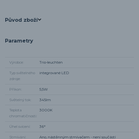
Původ zboží
Parametry
Výrobce
Trio-leuchten
Typ světelného
integrované LED
zdroje
Příkon
5,5W
Světelný tok
345lm
Teplota
3000K
chromatičnosti
Úhel svícení
36°
Stmívání
Ano, nástěnným stmívačem - není součástí