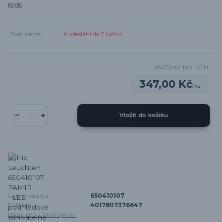
popis
Dostupnost
K odeslání do 2 týdnů
286,78 Kč
bez DPH
347,00 Kč
/
ks
Vložit do košíku
Číslo produktu:
650410107
EAN kód:
4017807376647
Hlídat cenu / dostupnost