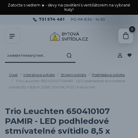
Zatočte s vedrem ☀️ - slevy na osvětlení s ventilátorem na vybrané
kusy!
731 574 461
PO-PÁ 8:30 - 14:30
0
Úvod
Interiérová svítidla
Stropní svítidla
Podhledová svítidla
Trio Leuchten 650410107 PAMIR - LED podhledové stmívatelné
svítidlo 8,5 x 8,5cm, 5,5W, 3000K, IP23, matný nikl
Trio Leuchten 650410107
PAMIR - LED podhledové
stmívatelné svítidlo 8,5 x