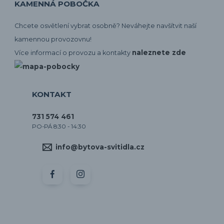
KAMENNÁ POBOČKA
Chcete osvětlení vybrat osobně? Neváhejte navšítvit naší
kamennou provozovnu!
naleznete zde
Více informací o provozu a kontakty
KONTAKT
731 574 461
PO-PÁ 8:30 - 14:30
info@bytova-svitidla.cz