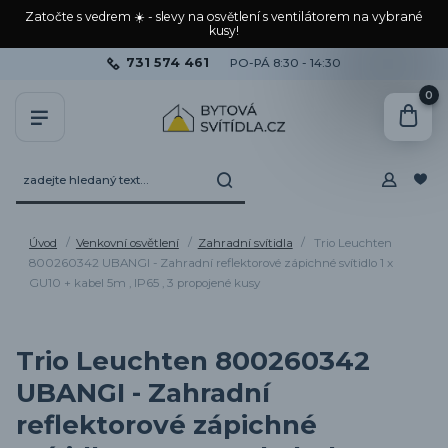
Zatočte s vedrem ☀️ - slevy na osvětlení s ventilátorem na vybrané
kusy!
731 574 461
PO-PÁ 8:30 - 14:30
0
Úvod
Venkovní osvětlení
Zahradní svítidla
Trio Leuchten
800260342 UBANGI - Zahradní reflektorové zápichné svítidlo 1 x
GU10 + kabel 5m , IP65 , 3 propojené kusy
Trio Leuchten 800260342
UBANGI - Zahradní
reflektorové zápichné