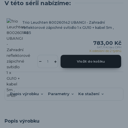
V této sérii nabízíme:
Trio Leuchten 800260142 UBANGI - Zahradní
reflektorové zápichné svítidlo 1 x GU10 + kabel 5m ,
IP65
783,00 Kč
647,11 Kč
bez DPH
K odeslání do 2 týdnů
Vložit do košíku
Popis výrobku
Parametry
Ke stažení
Popis výrobku