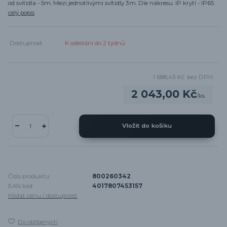
od svítidla - 5m. Mezi jednotlivými svítidly 3m. Dle nákresu. IP krytí - IP65.
celý popis
Dostupnost
K odeslání do 2 týdnů
1 688,43 Kč
bez DPH
2 043,00 Kč
/
ks
Vložit do košíku
Číslo produktu:
800260342
EAN kód:
4017807453157
Hlídat cenu / dostupnost
Do oblíbených