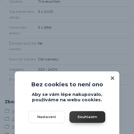
Výrobce
Trio-leuchten
Typ světelného
3 x GU10
zdroje
Maximální
3 x 28W
příkon
Žárovky součástí
Ne
svítidla
Rozměr svítidla
Dle nákresu
Napájení
220 - 240V
IP krytí
IP65
Bez cookies to není ono
Aby se vám lépe nakupovalo,
používáme na webu cookies.
Zboží zařazeno v kategoriích
Venkovní osvětlení
Nastavení
Souhlasím
Zemní svítidla
Venkovní reflektorová svítidla