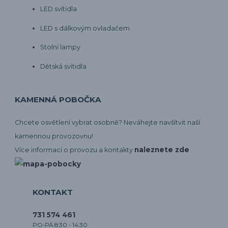
LED svítidla
LED s dálkovým ovladačem
Stolní lampy
Dětská svítidla
KAMENNÁ POBOČKA
Chcete osvětlení vybrat osobně? Neváhejte navšítvit naší
kamennou provozovnu!
naleznete zde
Více informací o provozu a kontakty
KONTAKT
731 574 461
PO-PÁ 8:30 - 14:30